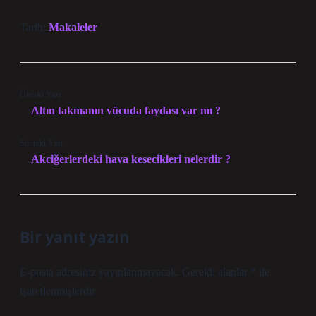
Tarih:
Makaleler
Önceki Yazı
Altın takmanın vücuda faydası var mı ?
Sonraki Yazı
Akciğerlerdeki hava kesecikleri nelerdir ?
Bir yanıt yazın
E-posta adresiniz yayınlanmayacak.
Gerekli alanlar
*
ile
işaretlenmişlerdir