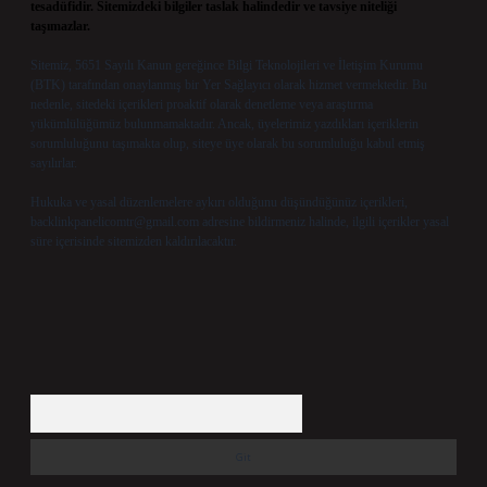
tesadüfidir. Sitemizdeki bilgiler taslak halindedir ve tavsiye niteliği
taşımazlar.
Sitemiz, 5651 Sayılı Kanun gereğince Bilgi Teknolojileri ve İletişim Kurumu
(BTK) tarafından onaylanmış bir Yer Sağlayıcı olarak hizmet vermektedir. Bu
nedenle, sitedeki içerikleri proaktif olarak denetleme veya araştırma
yükümlülüğümüz bulunmamaktadır. Ancak, üyelerimiz yazdıkları içeriklerin
sorumluluğunu taşımakta olup, siteye üye olarak bu sorumluluğu kabul etmiş
sayılırlar.
Hukuka ve yasal düzenlemelere aykırı olduğunu düşündüğünüz içerikleri,
backlinkpanelicomtr@gmail.com
adresine bildirmeniz halinde, ilgili içerikler yasal
süre içerisinde sitemizden kaldırılacaktır.
Arama