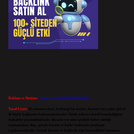
Reklam ve İletişim:
Skype: live:.cid.575569c608265c69
Yasal Uyarı:
Bu internet sitesi, herhangi bir marka, kurum veya şahıs şirketi
ile hiçbir bağlantısı bulunmamaktadır. Sitede yalnızca kendi hazırladığımız
makaleler paylaşılmaktadır. Burada yer alan içerikler haber niteliği
taşımamakta olup, gerçek kurum ve kişiler hakkında paylaşım
yapılmamaktadır. Gerçek kurum ve kişiler ile isim benzerlikleri tamamen