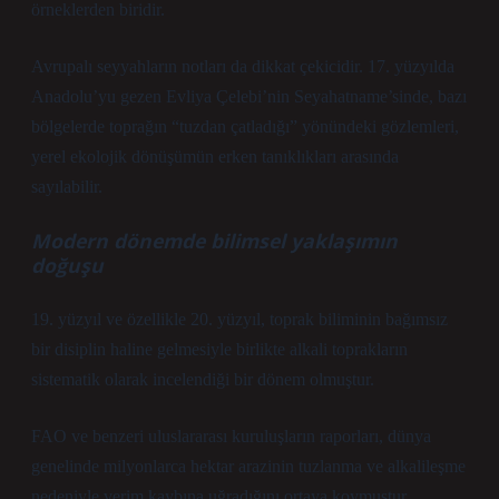
örneklerden biridir.
Avrupalı seyyahların notları da dikkat çekicidir. 17. yüzyılda
Anadolu’yu gezen Evliya Çelebi’nin Seyahatname’sinde, bazı
bölgelerde toprağın “tuzdan çatladığı” yönündeki gözlemleri,
yerel ekolojik dönüşümün erken tanıklıkları arasında
sayılabilir.
Modern dönemde bilimsel yaklaşımın
doğuşu
19. yüzyıl ve özellikle 20. yüzyıl, toprak biliminin bağımsız
bir disiplin haline gelmesiyle birlikte alkali toprakların
sistematik olarak incelendiği bir dönem olmuştur.
FAO ve benzeri uluslararası kuruluşların raporları, dünya
genelinde milyonlarca hektar arazinin tuzlanma ve alkalileşme
nedeniyle verim kaybına uğradığını ortaya koymuştur.