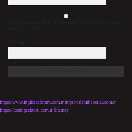
Daha sonraki yorumlarımda kullanılması için adım, e-posta adresim ve site adresim
bu tarayıcıya kaydedilsin.
10 - 4 kaçtır?
*
https://www.ingilizceforum.com.tr
https://islamihaberler.com.tr
https://hostingsektoru.com.tr
Sitemap