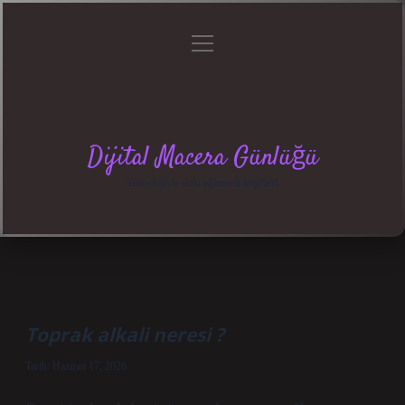
menüyü
Anasayfa
Gizlilik
Yasal
Hakkımızda
aç
Politikası
Uyarı
Dijital Macera Günlüğü
Teknolojiyle dolu eğlenceli keşifler!
Toprak alkali neresi ?
Tarih: Haziran 17, 2026