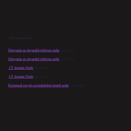
Son yorumlar
Dünyanin en dayanikli telefonu nedir
için
admin
Dünyanin en dayanikli telefonu nedir
için
Cesur
.CF domain Nedir
için
admin
.CF domain Nedir
için
Merve
Kurumsal sosyal sorumluluğun temeli nedir
için
admin