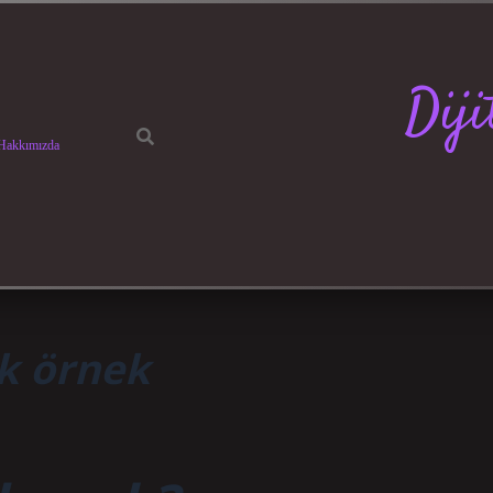
Dij
Hakkımızda
k örnek