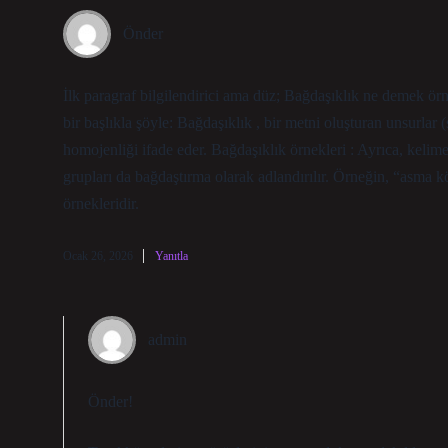
Önder
İlk paragraf bilgilendirici ama düz; Bağdaşıklık ne demek örn
bir başlıkla şöyle: Bağdaşıklık , bir metni oluşturan unsurlar 
homojenliği ifade eder. Bağdaşıklık örnekleri : Ayrıca, kelim
grupları da bağdaştırma olarak adlandırılır. Örneğin, “asma kö
örnekleridir.
Ocak 26, 2026
Yanıtla
admin
Önder!