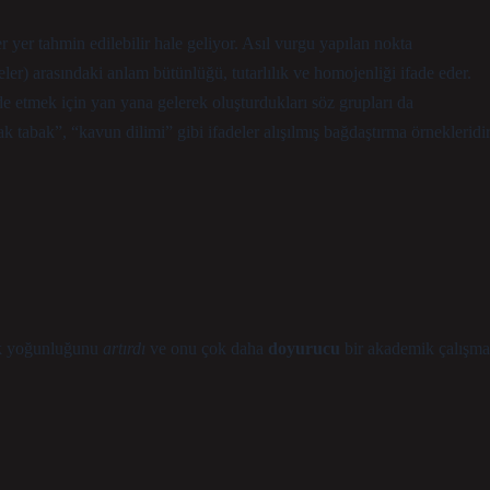
yer tahmin edilebilir hale geliyor. Asıl vurgu yapılan nokta
ler) arasındaki anlam bütünlüğü, tutarlılık ve homojenliği ifade eder.
de etmek için yan yana gelerek oluşturdukları söz grupları da
k tabak”, “kavun dilimi” gibi ifadeler alışılmış bağdaştırma örnekleridir
rik yoğunluğunu
artırdı
ve onu çok daha
doyurucu
bir akademik çalışma