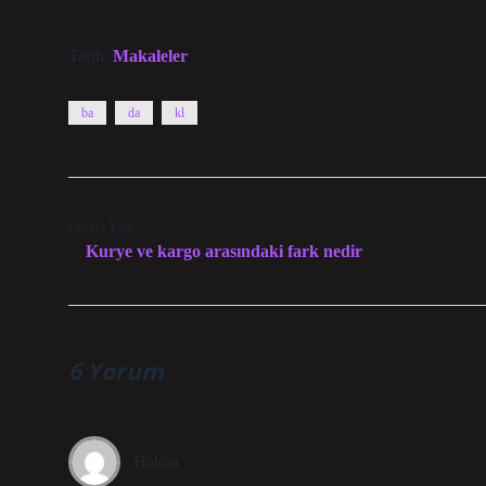
Tarih:
Makaleler
ba
da
kl
Önceki Yazı
Kurye ve kargo arasındaki fark nedir
6 Yorum
Hakan