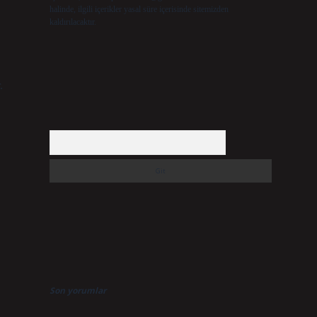
halinde, ilgili içerikler yasal süre içerisinde sitemizden
kaldırılacaktır.
.
Arama
Son yorumlar