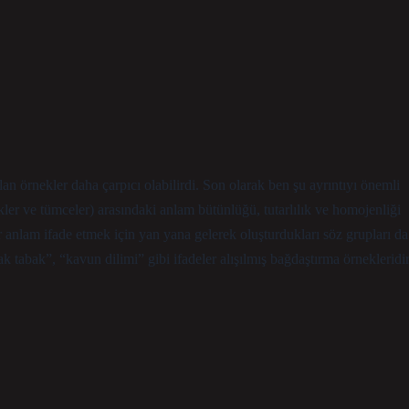
lan örnekler daha çarpıcı olabilirdi. Son olarak ben şu ayrıntıyı önemli
ler ve tümceler) arasındaki anlam bütünlüğü, tutarlılık ve homojenliği
ir anlam ifade etmek için yan yana gelerek oluşturdukları söz grupları da
k tabak”, “kavun dilimi” gibi ifadeler alışılmış bağdaştırma örnekleridir