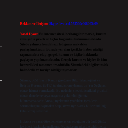
Reklam ve İletişim:
Skype: live:.cid.575569c608265c69
Yasal Uyarı:
Bu internet sitesi, herhangi bir marka, kurum
veya şahıs şirketi ile hiçbir bağlantısı bulunmamaktadır.
Sitede yalnızca kendi hazırladığımız makaleler
paylaşılmaktadır. Burada yer alan içerikler haber niteliği
taşımamakta olup, gerçek kurum ve kişiler hakkında
ı
paylaşım yapılmamaktadır. Gerçek kurum ve kişiler ile isim
benzerlikleri tamamen tesadüfidir. Sitemizdeki bilgiler taslak
halindedir ve tavsiye niteliği taşımazlar.
Sitemiz, 5651 Sayılı Kanun gereğince Bilgi Teknolojileri ve
İletişim Kurumu (BTK) tarafından onaylanmış bir Yer Sağlayıcı
olarak hizmet vermektedir. Bu nedenle, sitedeki içerikleri proaktif
olarak denetleme veya araştırma yükümlülüğümüz
bulunmamaktadır. Ancak, üyelerimiz yazdıkları içeriklerin
sorumluluğunu taşımakta olup, siteye üye olarak bu sorumluluğu
kabul etmiş sayılırlar.
Hukuka ve yasal düzenlemelere aykırı olduğunu düşündüğünüz
içerikleri,
backlinkpanelicomtr@gmail.com
adresine bildirmeniz