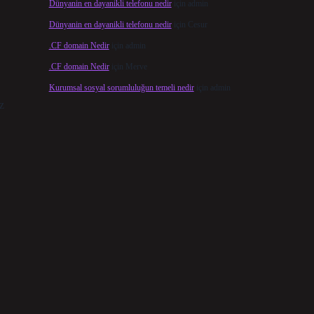
Dünyanin en dayanikli telefonu nedir
için
admin
Dünyanin en dayanikli telefonu nedir
için
Cesur
.CF domain Nedir
için
admin
.CF domain Nedir
için
Merve
Kurumsal sosyal sorumluluğun temeli nedir
için
admin
z