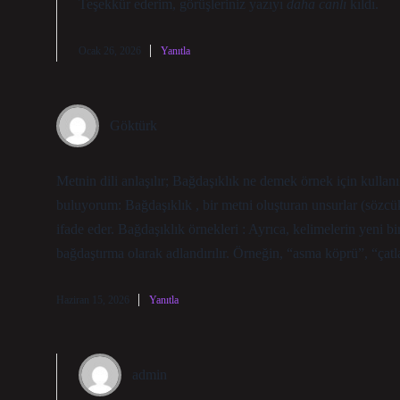
Teşekkür ederim, görüşleriniz yazıyı
daha canlı
kıldı.
Ocak 26, 2026
Yanıtla
Göktürk
Metnin dili anlaşılır; Bağdaşıklık ne demek örnek için kullanı
buluyorum: Bağdaşıklık , bir metni oluşturan unsurlar (sözcük
ifade eder. Bağdaşıklık örnekleri : Ayrıca, kelimelerin yeni b
bağdaştırma olarak adlandırılır. Örneğin, “asma köprü”, “çatla
Haziran 15, 2026
Yanıtla
admin