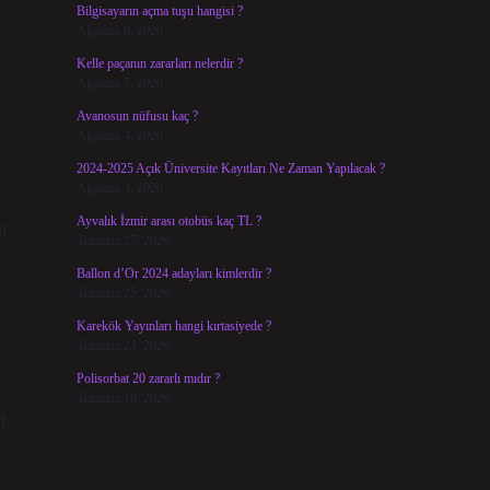
Bilgisayarın açma tuşu hangisi ?
Ağustos 6, 2026
Kelle paçanın zararları nelerdir ?
Ağustos 5, 2026
Avanosun nüfusu kaç ?
Ağustos 4, 2026
2024-2025 Açık Üniversite Kayıtları Ne Zaman Yapılacak ?
Ağustos 3, 2026
Ayvalık İzmir arası otobüs kaç TL ?
n
Temmuz 27, 2026
Ballon d’Or 2024 adayları kimlerdir ?
Temmuz 25, 2026
Karekök Yayınları hangi kırtasiyede ?
Temmuz 24, 2026
Polisorbat 20 zararlı mıdır ?
Temmuz 18, 2026
i