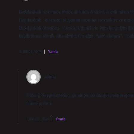
Bağdaşıklık ne demek örnek anlatımı dengeli, ancak metin yer 
Bağdaşıklık , bir metni oluşturan unsurlar (sözcükler ve tümce
Bağdaşıklık örnekleri : Ayrıca, kelimelerin yeni bir anlam ifa
bağdaştırma olarak adlandırılır. Örneğin, “asma köprü”, “çatla
Aralık 22, 2025
Yanıtla
admin
Hakan! Sevgili dostum, sunduğunuz fikirler metnin içe
haline getirdi.
Aralık 22, 2025
Yanıtla