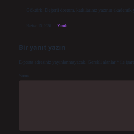
Göktürk! Değerli dostum, katkılarınız yazının
akademik y
Haziran 15, 2026
Yanıtla
Bir yanıt yazın
E-posta adresiniz yayınlanmayacak.
Gerekli alanlar
*
ile işar
Yorum