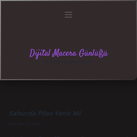
menüyü
Anasayfa
Gizlilik
Yasal
Hakkımızda
aç
Politikası
Uyarı
Dijital Macera Günlüğü
Teknolojiyle dolu eğlenceli keşifler!
Sahurda Pilav Yenir Mi
Tarih: Ekim 23, 2024