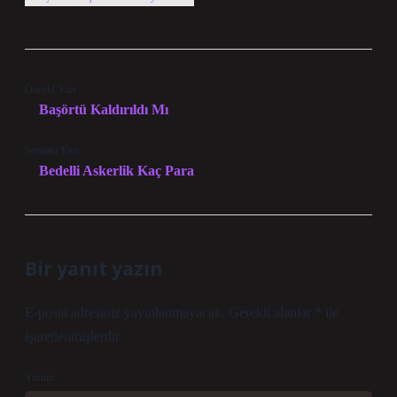
Önceki Yazı
Başörtü Kaldırıldı Mı
Sonraki Yazı
Bedelli Askerlik Kaç Para
Bir yanıt yazın
E-posta adresiniz yayınlanmayacak.
Gerekli alanlar
*
ile
işaretlenmişlerdir
Yorum