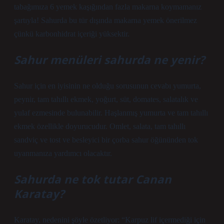
tabağımıza 6 yemek kaşığından fazla makarna koymamanız
şartıyla! Sahurda bu tür dışında makarna yemek önerilmez
çünkü karbonhidrat içeriği yüksektir.
Sahur menüleri sahurda ne yenir?
Sahur için en iyisinin ne olduğu sorusunun cevabı yumurta,
peynir, tam tahıllı ekmek, yoğurt, süt, domates, salatalık ve
yulaf ezmesinde bulunabilir. Haşlanmış yumurta ve tam tahıllı
ekmek özellikle doyurucudur. Omlet, salata, tam tahıllı
sandviç ve tost ve besleyici bir çorba sahur öğününden tok
uyanmanıza yardımcı olacaktır.
Sahurda ne tok tutar Canan
Karatay?
Karatay, nedenini şöyle özetliyor: “Karpuz lif içermediği için