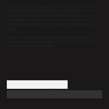
Sitemiz, 5651 Sayılı Kanun gereğince Bilgi Teknolojileri ve İletişim Kurumu
(BTK) tarafından onaylanmış bir Yer Sağlayıcı olarak hizmet vermektedir. Bu
nedenle, sitedeki içerikleri proaktif olarak denetleme veya araştırma
yükümlülüğümüz bulunmamaktadır. Ancak, üyelerimiz yazdıkları içeriklerin
sorumluluğunu taşımakta olup, siteye üye olarak bu sorumluluğu kabul etmiş
sayılırlar.
Hukuka ve yasal düzenlemelere aykırı olduğunu düşündüğünüz içerikleri,
backlinkpanelicomtr@gmail.com
adresine bildirmeniz halinde, ilgili içerikler yasal
süre içerisinde sitemizden kaldırılacaktır.
Arama