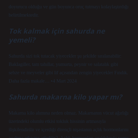
doyurucu olduğu ve gün boyunca oruç tutmayı kolaylaştırdığı
belirtilmektedir.
Tok kalmak için sahurda ne
yemeli?
Sahurda sizi tok tutacak yiyecekler şu şekilde sıralanabilir:
Baklagiller, tam tahıllar, yumurta, peynir ve salatalık gibi
sebze ve meyveler gibi lif açısından zengin yiyecekler Fındık.
Daha fazla makale… •4 Mart 2024
Sahurda makarna kilo yapar mı?
Makarna kilo alımına neden olmaz. Makarnanın vücut ağırlığı
üzerindeki olumlu etkisi tokluk hissinin artmasıyla
ilişkilendirilir ve içerdiği dirençli nişastanın açlık hormonlarını
azaltma etkisine atfedilir2. Açlık hormonları azaldığında yeme