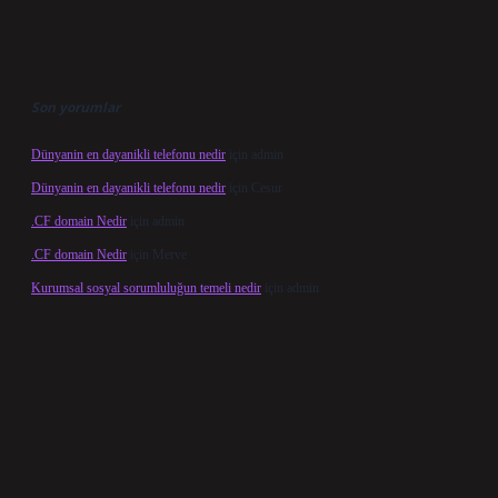
Son yorumlar
Dünyanin en dayanikli telefonu nedir
için
admin
Dünyanin en dayanikli telefonu nedir
için
Cesur
.CF domain Nedir
için
admin
.CF domain Nedir
için
Merve
Kurumsal sosyal sorumluluğun temeli nedir
için
admin