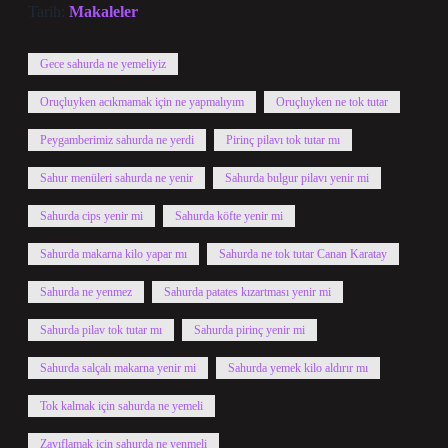
Tarih:
Makaleler
Gece sahurda ne yemeliyiz
Oruçluyken acıkmamak için ne yapmalıyım
Oruçluyken ne tok tutar
Peygamberimiz sahurda ne yerdi
Pirinç pilavı tok tutar mı
Sahur menüleri sahurda ne yenir
Sahurda bulgur pilavı yenir mi
Sahurda cips yenir mi
Sahurda köfte yenir mi
Sahurda makarna kilo yapar mı
Sahurda ne tok tutar Canan Karatay
Sahurda ne yenmez
Sahurda patates kızartması yenir mi
Sahurda pilav tok tutar mı
Sahurda pirinç yenir mi
Sahurda salçalı makarna yenir mi
Sahurda yemek kilo aldırır mı
Tok kalmak için sahurda ne yemeli
Zayıflamak için sahurda ne yenmeli