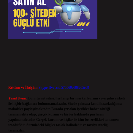
Reklam ve İletişim:
Skype: live:.cid.575569c608265c69
Yasal Uyarı:
Bu internet sitesi, herhangi bir marka, kurum veya şahıs şirketi
ile hiçbir bağlantısı bulunmamaktadır. Sitede yalnızca kendi hazırladığımız
makaleler paylaşılmaktadır. Burada yer alan içerikler haber niteliği
taşımamakta olup, gerçek kurum ve kişiler hakkında paylaşım
yapılmamaktadır. Gerçek kurum ve kişiler ile isim benzerlikleri tamamen
tesadüfidir. Sitemizdeki bilgiler taslak halindedir ve tavsiye niteliği
taşımazlar.