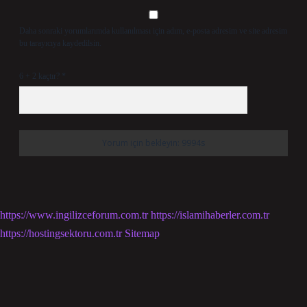
Daha sonraki yorumlarımda kullanılması için adım, e-posta adresim ve site adresim
bu tarayıcıya kaydedilsin.
6 + 2 kaçtır?
*
https://www.ingilizceforum.com.tr
https://islamihaberler.com.tr
https://hostingsektoru.com.tr
Sitemap