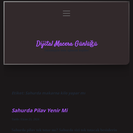
menüyü
Anasayfa
Gizlilik
Yasal
Hakkımızda
aç
Politikası
Uyarı
Dijital Macera Günlüğü
Teknolojiyle dolu eğlenceli keşifler!
Etiket:
Sahurda makarna kilo yapar mı
Sahurda Pilav Yenir Mi
Tarih: Ekim 23, 2024
Sahurda pilav tok tutar mı? Sahurda sizi tok tutacak besinlerin