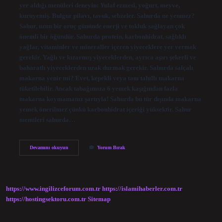
yer aldığı menüleri deneyin: Yulaf ezmesi, yoğurt, meyve,
kuruyemiş. Bulgur pilavı, tavuk, sebzeler. Sahurda ne yenmez?
Sahur, uzun bir oruç gününde enerji ve tokluk sağlayan çok
önemli bir öğündür. Sahurda protein, karbonhidrat, sağlıklı
yağlar, vitaminler ve mineraller içeren yiyeceklere yer vermek
gerekir. Yağlı ve kızarmış yiyeceklerden, ayrıca aşırı şekerli ve
baharatlı yiyeceklerden uzak durmak gerekir. Sahurda salçalı
makarna yenir mi? Evet, kepekli veya tam tahıllı makarna
tüketilebilir. Ancak tabağımıza 6 yemek kaşığından fazla
makarna koymamanız şartıyla! Sahurda bu tür dışında makarna
yemek önerilmez çünkü karbonhidrat içeriği yüksektir. Sahur
menüleri sahurda…
Sahurda
Devamını okuyun
Yorum Bırak
Pilav
Yenir
Mi
https://www.ingilizceforum.com.tr
https://islamihaberler.com.tr
https://hostingsektoru.com.tr
Sitemap