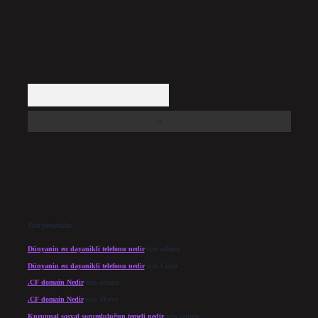
Arama
Son yorumlar
Dünyanin en dayanikli telefonu nedir
için
admin
Dünyanin en dayanikli telefonu nedir
için
Cesur
.CF domain Nedir
için
admin
.CF domain Nedir
için
Merve
Kurumsal sosyal sorumluluğun temeli nedir
için
admin