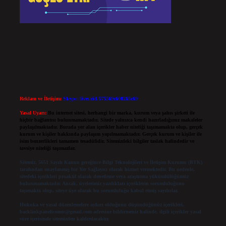
Reklam ve İletişim:
Skype: live:.cid.575569c608265c69
Yasal Uyarı:
Bu internet sitesi, herhangi bir marka, kurum veya şahıs şirketi ile
hiçbir bağlantısı bulunmamaktadır. Sitede yalnızca kendi hazırladığımız makaleler
paylaşılmaktadır. Burada yer alan içerikler haber niteliği taşımamakta olup, gerçek
kurum ve kişiler hakkında paylaşım yapılmamaktadır. Gerçek kurum ve kişiler ile
isim benzerlikleri tamamen tesadüfidir. Sitemizdeki bilgiler taslak halindedir ve
tavsiye niteliği taşımazlar.
Sitemiz, 5651 Sayılı Kanun gereğince Bilgi Teknolojileri ve İletişim Kurumu (BTK)
tarafından onaylanmış bir Yer Sağlayıcı olarak hizmet vermektedir. Bu nedenle,
sitedeki içerikleri proaktif olarak denetleme veya araştırma yükümlülüğümüz
bulunmamaktadır. Ancak, üyelerimiz yazdıkları içeriklerin sorumluluğunu
taşımakta olup, siteye üye olarak bu sorumluluğu kabul etmiş sayılırlar.
Hukuka ve yasal düzenlemelere aykırı olduğunu düşündüğünüz içerikleri,
backlinkpanelicomtr@gmail.com
adresine bildirmeniz halinde, ilgili içerikler yasal
süre içerisinde sitemizden kaldırılacaktır.