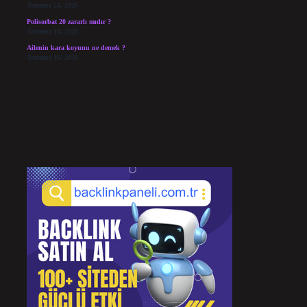
Temmuz 24, 2026
Polisorbat 20 zararlı mıdır ?
Temmuz 18, 2026
Ailenin kara koyunu ne demek ?
Temmuz 16, 2026