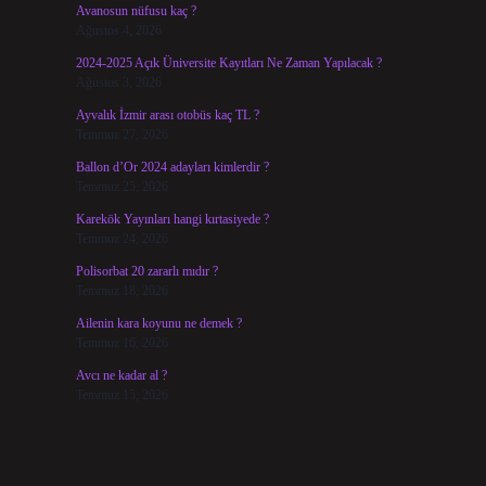
Avanosun nüfusu kaç ?
Ağustos 4, 2026
2024-2025 Açık Üniversite Kayıtları Ne Zaman Yapılacak ?
Ağustos 3, 2026
Ayvalık İzmir arası otobüs kaç TL ?
Temmuz 27, 2026
Ballon d’Or 2024 adayları kimlerdir ?
Temmuz 25, 2026
Karekök Yayınları hangi kırtasiyede ?
Temmuz 24, 2026
Polisorbat 20 zararlı mıdır ?
Temmuz 18, 2026
Ailenin kara koyunu ne demek ?
Temmuz 16, 2026
Avcı ne kadar al ?
Temmuz 15, 2026