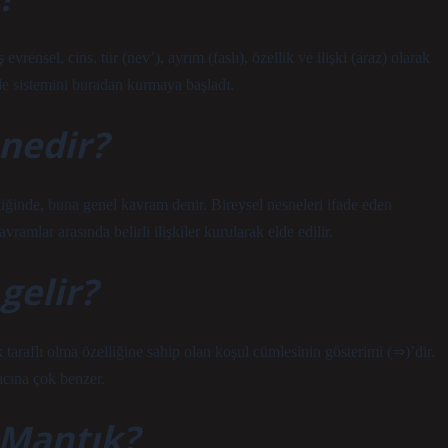
vrensel, cins, tür (nev’), ayrım (faslı), özellik ve ilişki (araz) olarak
 de sistemini buradan kurmaya başladı.
nedir?
ttiğinde, buna genel kavram denir. Bireysel nesneleri ifade eden
ramlar arasında belirli ilişkiler kurularak elde edilir.
gelir?
 taraflı olma özelliğine sahip olan koşul cümlesinin gösterimi (⇒)’dir.
acına çok benzer.
 Mantık?