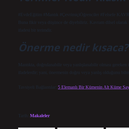
#EvdeEğitim #Mantık #ÇevrimiçiÖğrenciler #Felsefe KAVRA
Buna fikir veya düşünce de diyebiliriz. Kavram dilsel olarak i
ifadesi bir terimdir.
Önerme nedir kısaca?
Mantıkta, doğrulanabilir veya yanlışlanabilir olması gereken 
ifadelerdir; yani, önermenin doğru veya yanlış olduğunu bilme
Tavsiyeli Bağlantılar:
5 Elemanlı Bir Kümenin Alt Küme Sayı
Tarih:
Makaleler