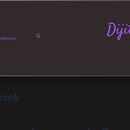
Dij
Hakkımızda
emek