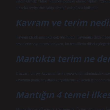
vardır. Örnek: “İdiot” kelimesi popüler olarak “aptal”, “zeki 
bir zeka seviyesine sahip olmak” anlamında kullanılır.
Kavram ve terim nedi
Kavram klasik mantıkta çok önemlidir. Kavramlar dilde ifade 
nesnelerin soyut temsilleriyken, bu temsillerin dilsel eşdeğerl
Mantıkta terim ne d
Kısacası, bir şey kapsamlı ise ve gerçekliğin zihnimizdeki so
kavramın pratik hayattaki karşılıklarına ve kendi içinde sınırl
Mantığın 4 temel ilkes
Mantık İlkeleri (Özdeşlik, Çelişmezlik, Üçüncü Durumun İmka