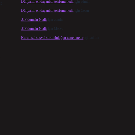
Dünyanin en dayanikli telefonu nedir
için
admin
:
Dünyanin en dayanikli telefonu nedir
için
Cesur
.CF domain Nedir
için
admin
.CF domain Nedir
için
Merve
Kurumsal sosyal sorumluluğun temeli nedir
için
admin
.