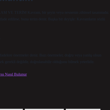
M VE TERİM Kavram, bir şeyin veya nesnenin zihinsel tasarımıdır.
fade edilirse, buna terim denir. Başka bir deyişle: Kavramların sözlü
ifadelere önermeler denir. Bazı önermeler, doğru veya yanlış olsun
k gerekli değildir, doğrulanabilir olduğunu bilmek yeterlidir.
sı Nasıl Bulunur