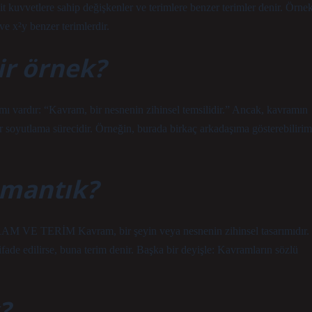
vvetlere sahip değişkenler ve terimlere benzer terimler denir. Örnek
ve x²y benzer terimlerdir.
r örnek?
mı vardır: “Kavram, bir nesnenin zihinsel temsilidir.” Ancak, kavramın
r soyutlama sürecidir. Örneğin, burada birkaç arkadaşıma gösterebilirim
 mantık?
M VE TERİM Kavram, bir şeyin veya nesnenin zihinsel tasarımıdır.
fade edilirse, buna terim denir. Başka bir deyişle: Kavramların sözlü
?