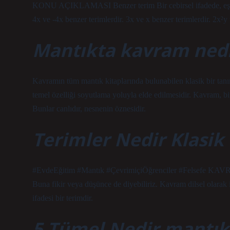
KONU AÇIKLAMASI Benzer terim Bir cebirsel ifadede, eşit ku
4x ve -4x benzer terimlerdir. 3x ve x benzer terimlerdir. 2x²y 
Mantıkta kavram nedi
Kavramın tüm mantık kitaplarında bulunabilen klasik bir tanı
temel özelliği soyutlama yoluyla elde edilmesidir. Kavram, bi
Bunlar canlıdır, nesnenin öznesidir.
Terimler Nedir Klasik
#EvdeEğitim #Mantık #ÇevrimiçiÖğrenciler #Felsefe KAVRA
Buna fikir veya düşünce de diyebiliriz. Kavram dilsel olarak i
ifadesi bir terimdir.
5 Tümel Nedir mantık