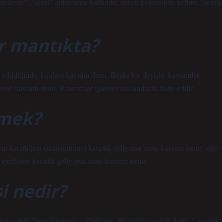
olmayan”, “aptal” anlamında kullanılır, ancak psikolojide kelime “belirli
r mantıkta?
edildiğinde, bunlara kavram denir. Başka bir deyişle, kavramlar
erine kavram denir. Kavramlar işaretler kullanılarak ifade edilir.
emek?
yut karşılığına (izdüşümüne) karşılık geliyorsa buna kavram denir; eğer 
ı içeriklere karşılık geliyorsa buna kavram denir.
i nedir?
nsızlığı, Yeterli Sebep) – YouTube. Bu içerik mevcut değil. 5 mantık