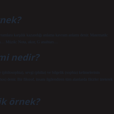
rnek?
vramlara karşılık kazandığı anlama kavram anlamı denir. Matematik:
üm… Müzik: Nota, akor, G anahtarı…
mi nedir?
 (philosophia), sevgi (philia) ve bilgelik (sophia) kelimelerinin
os) denir. Bir filozof, insanı ilgilendiren tüm alanlarda fikirler üreterek
ik örnek?