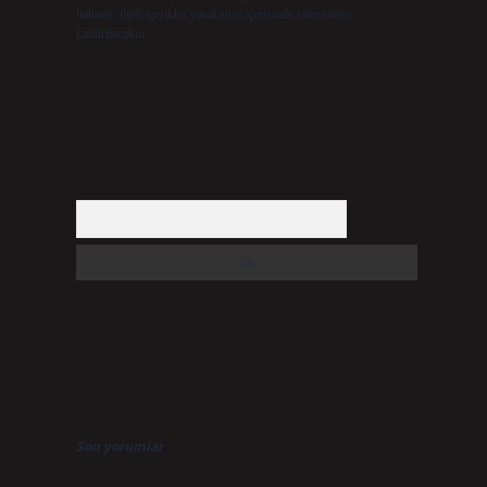
halinde, ilgili içerikler yasal süre içerisinde sitemizden
kaldırılacaktır.
Arama
Son yorumlar