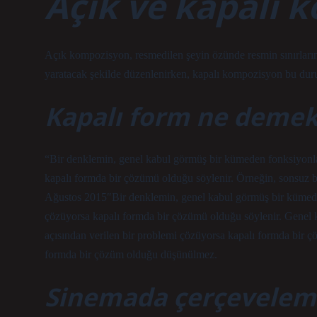
Açık ve kapalı 
Açık kompozisyon, resmedilen şeyin özünde resmin sınırların
yaratacak şekilde düzenlenirken, kapalı kompozisyon bu duru
Kapalı form ne demek
“Bir denklemin, genel kabul görmüş bir kümeden fonksiyonlar
kapalı formda bir çözümü olduğu söylenir. Örneğin, sonsuz 
Ağustos 2015″Bir denklemin, genel kabul görmüş bir kümeden
çözüyorsa kapalı formda bir çözümü olduğu söylenir. Genel 
açısından verilen bir problemi çözüyorsa kapalı formda bir ç
formda bir çözüm olduğu düşünülmez.
Sinemada çerçevelem