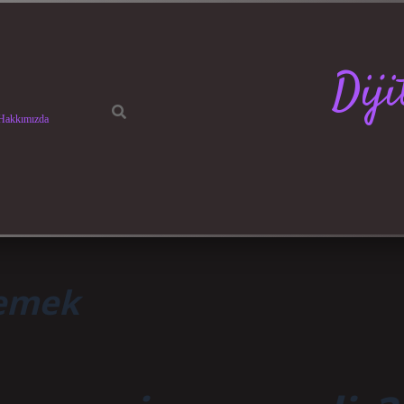
Dij
Hakkımızda
Demek