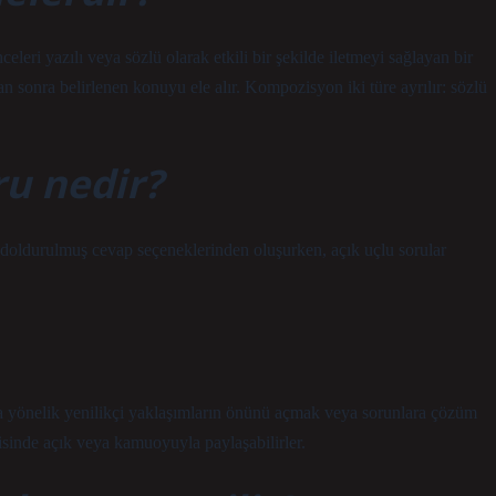
ri yazılı veya sözlü olarak etkili bir şekilde iletmeyi sağlayan bir
n sonra belirlenen konuyu ele alır. Kompozisyon iki türe ayrılır: sözlü
ru nedir?
 doldurulmuş cevap seçeneklerinden oluşurken, açık uçlu sorular
lara yönelik yenilikçi yaklaşımların önünü açmak veya sorunlara çözüm
erisinde açık veya kamuoyuyla paylaşabilirler.