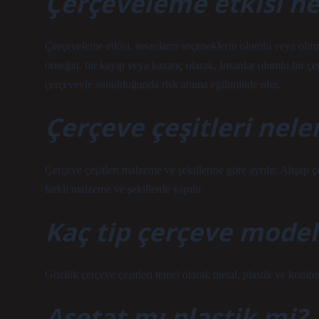
Çerçeveleme etkisi ne
Çerçeveleme etkisi, insanların seçeneklerin olumlu veya olums
örneğin, bir kayıp veya kazanç olarak. İnsanlar olumlu bir ç
çerçeveyle sunulduğunda risk arama eğiliminde olur.
Çerçeve çeşitleri nele
Çerçeve çeşitleri malzeme ve şekillerine göre ayrılır. Ahşap ç
farklı malzeme ve şekillerde yapılır.
Kaç tip çerçeve model
Gözlük çerçeve çeşitleri temel olarak metal, plastik ve kombi
Asetat mı plastik mi?