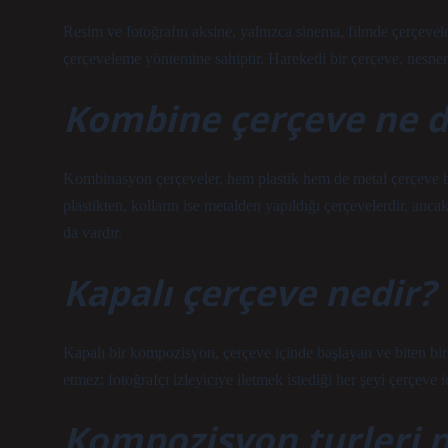
Resim ve fotoğrafın aksine, yalnızca sinema, filmde çerçeve
çerçeveleme yöntemine sahiptir. Hareketli bir çerçeve, nesne
Kombine çerçeve ne 
Kombinasyon çerçeveler, hem plastik hem de metal çerçeve b
plastikten, kolların ise metalden yapıldığı çerçevelerdir, anca
da vardır.
Kapalı çerçeve nedir?
Kapalı bir kompozisyon, çerçeve içinde başlayan ve biten b
etmez; fotoğrafçı izleyiciye iletmek istediği her şeyi çerçeve i
Kompozisyon turleri n