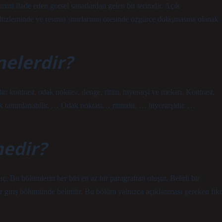
ni ifade eden görsel sanatlardan gelen bir terimdir. Açık
üzleminde ve resmin sınırlarının ötesinde özgürce dolaşmasına olanak
nelerdir?
: kontrast, odak noktası, denge, ritim, hiyerarşi ve mekan. Kontrast,
rak tanımlanabilir. … Odak noktası… ritimdir. … hiyerarşidir. …
edir?
Bu bölümlerin her biri en az bir paragraftan oluşur. Belirli bir
r giriş bölümünde belirtilir. Bu bölüm yalnızca açıklanması gereken fikr