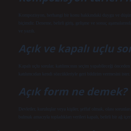
Kompozisyon, herhangi bir konu hakkındaki duygu ve düşüncele
biçimdir. Deneme, belirli giriş, gelişme ve sonuç aşamalarında
ve yazılı.
Açık ve kapalı uçlu so
Kapalı uçlu sorular, katılımcının seçim yapabileceği önceden
katılımcıdan kendi sözcükleriyle geri bildirim vermesini ister.
Açık form ne demek?
Devletler, kuruluşlar veya kişiler, şeffaf olmak, olası sorun
bulmak amacıyla topladıkları verileri kapalı, belirli bir ağ iç