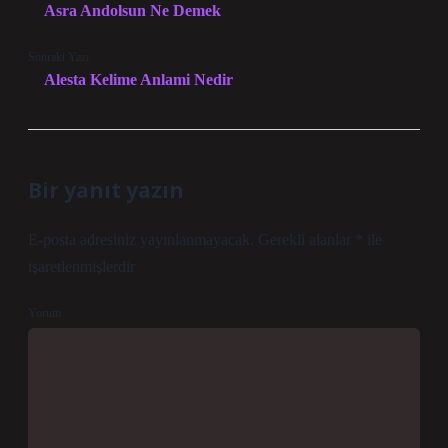
Asra Andolsun Ne Demek
Sonraki Yazı
Alesta Kelime Anlami Nedir
Bir yanıt yazın
E-posta adresiniz yayınlanmayacak.
Gerekli alanlar
*
ile
işaretlenmişlerdir
Yorum