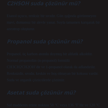
C2H5OH suda çözünür mü?
Etanol uçucu, renksiz bir sıvıdır. Gün ışığında görünmeyen
mavi, dumansız bir alevle yanar. Suyla tamamen karışarak bir
azeotrop oluşturur.
Propanol suda çözünür mü?
Propanol, üç karbon atomlu doymuş bir alifatik alkoldür.
Normal propanolün (n-propanol) formülü
CH3CH2CH2OH’dir ve 1-propanol olarak da adlandırılır.
Renksizdir, sıvıdır, keskin ve hoş olmayan bir kokusu vardır.
Suda ve organik çözücülerde çözünür.
Asetat suda çözünür mü?
Saf maddenin erime noktası 58 °C veya 136 °F’dir ve 120 °C