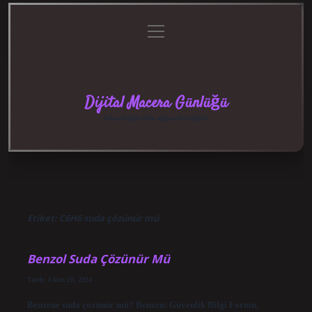
menüyü
Anasayfa
Gizlilik
Yasal
Hakkımızda
aç
Politikası
Uyarı
Dijital Macera Günlüğü
Teknolojiyle dolu eğlenceli keşifler!
Etiket:
C6H6 suda çözünür mü
Benzol Suda Çözünür Mü
Tarih: Ekim 28, 2024
Benzene suda çözünür mü? Benzen: Güvenlik Bilgi Formu,