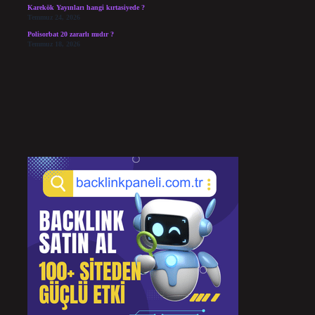
Karekök Yayınları hangi kırtasiyede ?
Temmuz 24, 2026
Polisorbat 20 zararlı mıdır ?
Temmuz 18, 2026