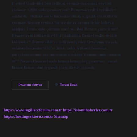
Fiziksel Özellikler Sıvı şeffaftır ve suda çözünmez veya az
çözünür. C6H6 suda çözünür mü? Benzenin çeşitli özellikleri
şunlardır: Benzen suyla karışmaz ancak organik çözücülerde
çözünür. Benzen renksiz bir sıvıdır ve aromatik bir kokuya
sahiptir. Fenol suda çözünür mü? su alkol Benzen çözücü mü?
Benzen aynı zamanda iyi bir çözücüdür. Benzol nedir, ne için
kullanılır? Benzen cildi ve cildi tahriş eder. Ortalama olarak,
solunan benzenin %50’si dışarı atılır. Vücutta benzenin
parçalanmasının ana son ürünü fenoldür. Butanol suda çözünür
mü? Normal bütanol suda hemen hemen hiç çözünmez, ancak
hemen hemen tüm organik çözücülerde çözünür.…
Benzol
Devamını okuyun
Yorum Bırak
Suda
Çözünür
Mü
https://www.ingilizceforum.com.tr
https://islamihaberler.com.tr
https://hostingsektoru.com.tr
Sitemap