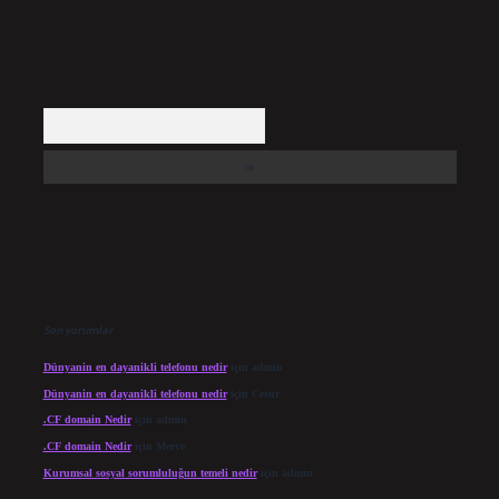
Arama
Son yorumlar
Dünyanin en dayanikli telefonu nedir
için
admin
Dünyanin en dayanikli telefonu nedir
için
Cesur
.CF domain Nedir
için
admin
.CF domain Nedir
için
Merve
Kurumsal sosyal sorumluluğun temeli nedir
için
admin