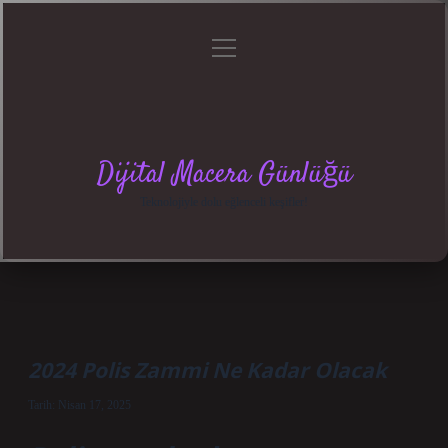
menüyü
Anasayfa
Gizlilik
Yasal
Hakkımızda
aç
Politikası
Uyarı
Dijital Macera Günlüğü
Teknolojiyle dolu eğlenceli keşifler!
2024 Polis Zammi Ne Kadar Olacak
Tarih: Nisan 17, 2025