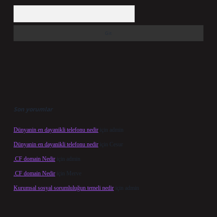
Arama
Son yorumlar
Dünyanin en dayanikli telefonu nedir
için
admin
Dünyanin en dayanikli telefonu nedir
için
Cesur
.CF domain Nedir
için
admin
.CF domain Nedir
için
Merve
Kurumsal sosyal sorumluluğun temeli nedir
için
admin