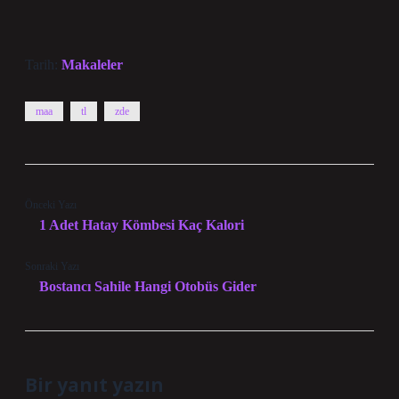
Tarih:
Makaleler
maa
tl
zde
Önceki Yazı
1 Adet Hatay Kömbesi Kaç Kalori
Sonraki Yazı
Bostancı Sahile Hangi Otobüs Gider
Bir yanıt yazın