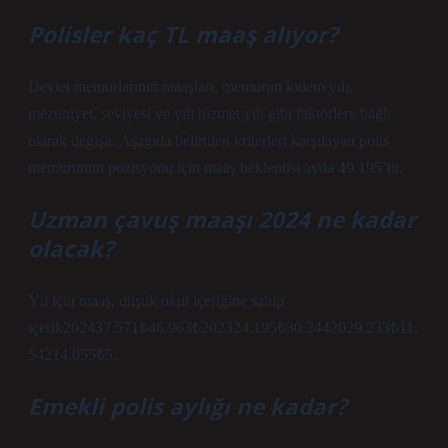
Polisler kaç TL maaş alıyor?
Devlet memurlarının maaşları, memurun kıdem yılı,
mezuniyet, seviyesi ve yılı hizmet yılı gibi faktörlere bağlı
olarak değişir. Aşağıda belirtilen kriterleri karşılayan polis
memurunun pozisyonu için maaş beklentisi ayda 49.195’tir.
Uzman çavuş maaşı 2024 ne kadar
olacak?
Yıl için maaş, düşük okul içeriğine sahip
içerik202437.571₺46.963₺202324.195₺30.2442029.233₺11.
54214.055₺5.
Emekli polis aylığı ne kadar?