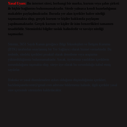
Yasal Uyarı:
Bu internet sitesi, herhangi bir marka, kurum veya şahıs şirketi
ile hiçbir bağlantısı bulunmamaktadır. Sitede yalnızca kendi hazırladığımız
makaleler paylaşılmaktadır. Burada yer alan içerikler haber niteliği
taşımamakta olup, gerçek kurum ve kişiler hakkında paylaşım
yapılmamaktadır. Gerçek kurum ve kişiler ile isim benzerlikleri tamamen
tesadüfidir. Sitemizdeki bilgiler taslak halindedir ve tavsiye niteliği
taşımazlar.
Sitemiz, 5651 Sayılı Kanun gereğince Bilgi Teknolojileri ve İletişim Kurumu
(BTK) tarafından onaylanmış bir Yer Sağlayıcı olarak hizmet vermektedir. Bu
nedenle, sitedeki içerikleri proaktif olarak denetleme veya araştırma
yükümlülüğümüz bulunmamaktadır. Ancak, üyelerimiz yazdıkları içeriklerin
sorumluluğunu taşımakta olup, siteye üye olarak bu sorumluluğu kabul etmiş
sayılırlar.
Hukuka ve yasal düzenlemelere aykırı olduğunu düşündüğünüz içerikleri,
backlinkpanelicomtr@gmail.com
adresine bildirmeniz halinde, ilgili içerikler yasal
süre içerisinde sitemizden kaldırılacaktır.