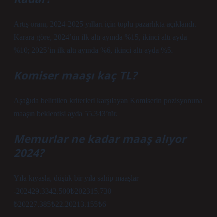
Artış oranı, 2024-2025 yılları için toplu pazarlıkta açıklandı.
Karara göre, 2024’ün ilk altı ayında %15, ikinci altı ayda
%10; 2025’in ilk altı ayında %6, ikinci altı ayda %5.
Komiser maaşı kaç TL?
Aşağıda belirtilen kriterleri karşılayan Komiserin pozisyonuna
maaşın beklentisi ayda 55.343’tür.
Memurlar ne kadar maaş alıyor
2024?
Yıla kıyasla, düşük bir yıla sahip maaşlar
-202429.3342.500₺202315.730
₺20227.385₺22.20213.155₺6