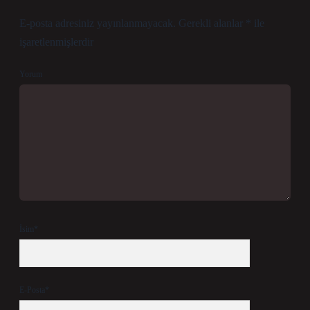
E-posta adresiniz yayınlanmayacak.
Gerekli alanlar
*
ile
işaretlenmişlerdir
Yorum
İsim*
E-Posta*