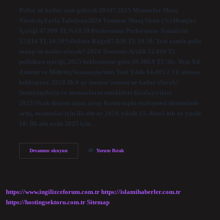
Polise ne kadar zam gelecek 2024? 2025 Memurlar Maaş
Yürüyüş Farkı Tabelvan2024 Temmuz Maaş Oran (%) Hemşire
İçeriği 47.909 TL%10.59 Performans Performans Temsilcisi
52.816 TL 10.59%Doktor Kağıt97.836 TL 10.59. Yeni zamla polis
maaşı ne kadar olacak? 2024 Temmuz-Aralık 52.816 TL
politikası içeriği, 2025 beklentisine göre 58.308.9 TL’dir. Yeni Yıl
Zammı ve Müfettiş’in maaşlarının Yeni Yılda 64.405.2 TL olması
bekleniyor. 2024 ilk 6 ay memur zammı ne kadar olacak?
Semiyetçilerin ve memurların emeklileri kiralayıcıları
2025/Ocak dönem maaş artışı Kamu toplu sözleşmesi döneminde
artış, memurlar için ilk altı ay 2024, yüzde 15, ikinci altı ay yüzde
10; İlk altı ayda 2025 için…
2024
Devamını okuyun
Yorum Bırak
Polis
Zammi
Ne
Kadar
Olacak
https://www.ingilizceforum.com.tr
https://islamihaberler.com.tr
https://hostingsektoru.com.tr
Sitemap