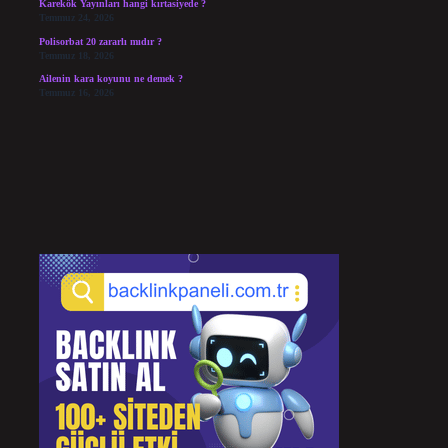
Karekök Yayınları hangi kırtasiyede ?
Temmuz 24, 2026
Polisorbat 20 zararlı mıdır ?
Temmuz 18, 2026
Ailenin kara koyunu ne demek ?
Temmuz 16, 2026