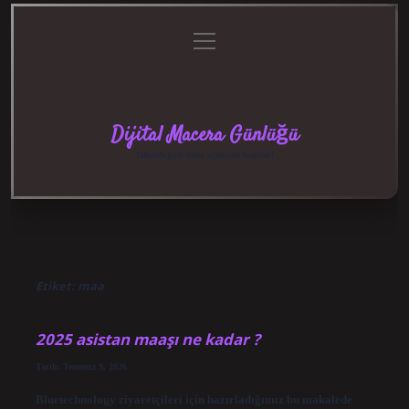
menüyü
Anasayfa
Gizlilik
Yasal
Hakkımızda
aç
Politikası
Uyarı
Dijital Macera Günlüğü
Teknolojiyle dolu eğlenceli keşifler!
Etiket:
maa
2025 asistan maaşı ne kadar ?
Tarih: Temmuz 9, 2026
Bluetechnology ziyaretçileri için hazırladığımız bu makalede