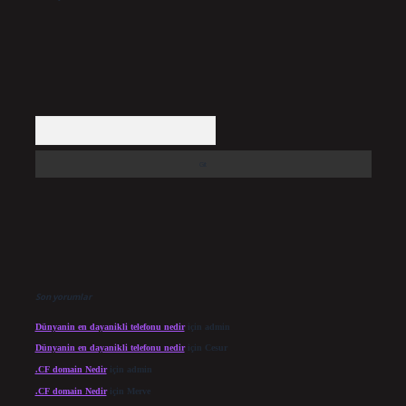
Arama
Son yorumlar
Dünyanin en dayanikli telefonu nedir
için
admin
Dünyanin en dayanikli telefonu nedir
için
Cesur
.CF domain Nedir
için
admin
.CF domain Nedir
için
Merve