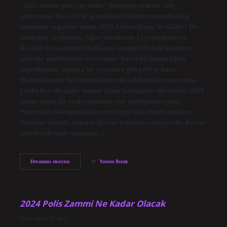
“2025 asistan maaşı ne kadar” konusunu sade bir dille
anlatıyoruz. Kayseri’de geçen kişisel anlatım tarzında, blog
formatına uygun bir metin: 2025 Asistan Maaşı Ne Kadar? Bir
Günlüğün Sayfalarına Sığan Umutlarım 25 yaşındayım ve
Kayseri’de yaşadığım küçük ama duygularla dolu hayatımı
yıllardır günlüklerime yazıyorum. Bazen bir günün içinde
yaşadıklarım, koskoca bir yılın özeti gibi geliyor bana.
Mutluluklarımı da kırgınlıklarımı da saklamadan yazıyorum.
Çünkü bazı duygular insanın içinde kaldığında ağırlaşıyor. 2025
yılının soğuk bir ocak sabahında yine günlüğümü açtım.
Pencereden baktığımda Kayseri’nin gri gökyüzünü gördüm.
Sokaklar sakindi, insanlar işlerine yetişmeye çalışıyordu. Ben ise
elimde kahvemle masamda…
2025
Devamını okuyun
Yorum Bırak
asistan
maaşı
ne
kadar
?
2024 Polis Zammi Ne Kadar Olacak
Tarih: Nisan 17, 2025