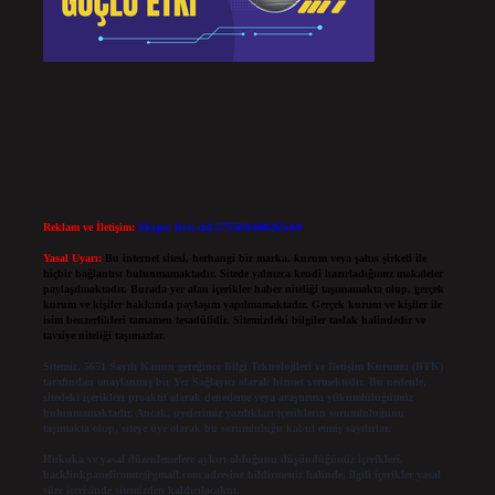
Reklam ve İletişim:
Skype: live:.cid.575569c608265c69
Yasal Uyarı:
Bu internet sitesi, herhangi bir marka, kurum veya şahıs şirketi ile
hiçbir bağlantısı bulunmamaktadır. Sitede yalnızca kendi hazırladığımız makaleler
paylaşılmaktadır. Burada yer alan içerikler haber niteliği taşımamakta olup, gerçek
kurum ve kişiler hakkında paylaşım yapılmamaktadır. Gerçek kurum ve kişiler ile
isim benzerlikleri tamamen tesadüfidir. Sitemizdeki bilgiler taslak halindedir ve
tavsiye niteliği taşımazlar.
Sitemiz, 5651 Sayılı Kanun gereğince Bilgi Teknolojileri ve İletişim Kurumu (BTK)
tarafından onaylanmış bir Yer Sağlayıcı olarak hizmet vermektedir. Bu nedenle,
sitedeki içerikleri proaktif olarak denetleme veya araştırma yükümlülüğümüz
bulunmamaktadır. Ancak, üyelerimiz yazdıkları içeriklerin sorumluluğunu
taşımakta olup, siteye üye olarak bu sorumluluğu kabul etmiş sayılırlar.
Hukuka ve yasal düzenlemelere aykırı olduğunu düşündüğünüz içerikleri,
backlinkpanelicomtr@gmail.com
adresine bildirmeniz halinde, ilgili içerikler yasal
süre içerisinde sitemizden kaldırılacaktır.