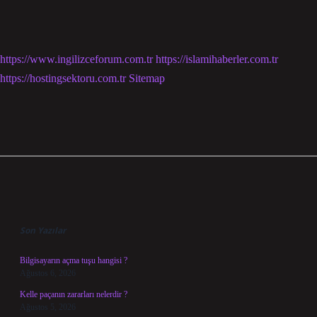
https://www.ingilizceforum.com.tr
https://islamihaberler.com.tr
https://hostingsektoru.com.tr
Sitemap
Sidebar
Son Yazılar
Bilgisayarın açma tuşu hangisi ?
Ağustos 6, 2026
Kelle paçanın zararları nelerdir ?
Ağustos 5, 2026