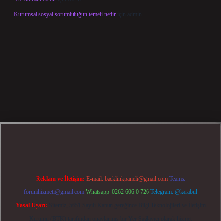
Kurumsal sosyal sorumluluğun temeli nedir
için
admin
üncel giriş
betexper bahis
Reklam ve İletişim:
E-mail:
backlinkpaneli@gmail.com
Teams:
forumhizmeti@gmail.com
Whatsapp: 0262 606 0 726
Telegram: @karabul
Yasal Uyarı:
Sitemiz, 5651 Sayılı Kanun gereğince Bilgi Teknolojileri ve İletişim
Kurumu (BTK) tarafından onaylanmış bir Yer Sağlayıcı olarak hizmet