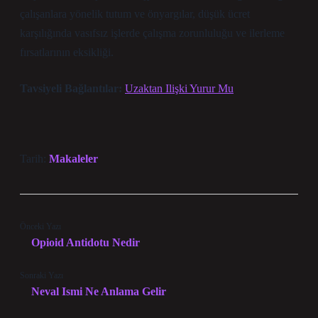
çalışanlara yönelik tutum ve önyargılar, düşük ücret
karşılığında vasıfsız işlerde çalışma zorunluluğu ve ilerleme
fırsatlarının eksikliği.
Tavsiyeli Bağlantılar:
Uzaktan Ilişki Yurur Mu
Tarih:
Makaleler
Önceki Yazı
Opioid Antidotu Nedir
Sonraki Yazı
Neval Ismi Ne Anlama Gelir