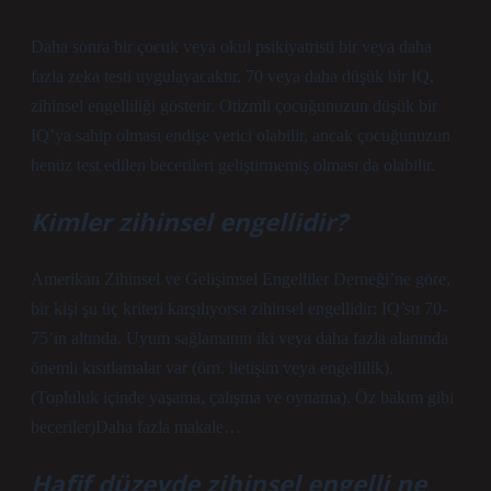
Daha sonra bir çocuk veya okul psikiyatristi bir veya daha
fazla zeka testi uygulayacaktır. 70 veya daha düşük bir IQ,
zihinsel engelliliği gösterir. Otizmli çocuğunuzun düşük bir
IQ’ya sahip olması endişe verici olabilir, ancak çocuğunuzun
henüz test edilen becerileri geliştirmemiş olması da olabilir.
Kimler zihinsel engellidir?
Amerikan Zihinsel ve Gelişimsel Engelliler Derneği’ne göre,
bir kişi şu üç kriteri karşılıyorsa zihinsel engellidir: IQ’su 70-
75’in altında. Uyum sağlamanın iki veya daha fazla alanında
önemli kısıtlamalar var (örn. iletişim veya engellilik).
(Topluluk içinde yaşama, çalışma ve oynama). Öz bakım gibi
beceriler)Daha fazla makale…
Hafif düzeyde zihinsel engelli ne