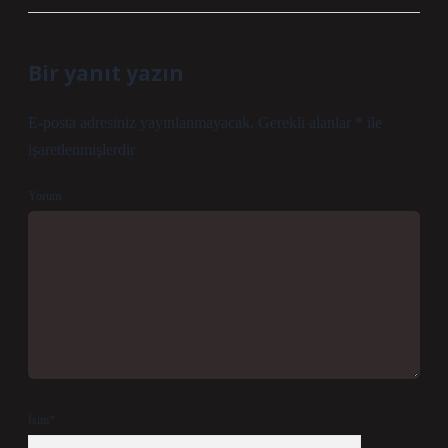
Bir yanıt yazın
E-posta adresiniz yayınlanmayacak.
Gerekli alanlar
*
ile
işaretlenmişlerdir
Yorum
İsim*