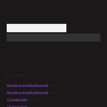
Arama
Son yorumlar
Dünyanin en dayanikli telefonu nedir
için
admin
Dünyanin en dayanikli telefonu nedir
için
Cesur
.CF domain Nedir
için
admin
.CF domain Nedir
için
Merve