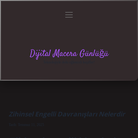
menüyü
Anasayfa
Gizlilik
Yasal
Hakkımızda
aç
Politikası
Uyarı
Dijital Macera Günlüğü
Teknolojiyle dolu eğlenceli keşifler!
Zihinsel Engelli Davranışları Nelerdir
Tarih: Temmuz 11, 2025