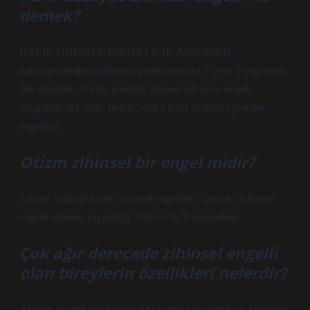
demek?
HAFİF ZİHİNSEL ENGELLİLİK Akranlarıyla
karşılaştırıldığında zihinsel performansları 1 veya 3 yaşlarında
bile düşüktür. Nüfus içindeki zihinsel öğrenme engeli
yaygınlığı %1 olup, bunun %85’i hafif zihinsel öğrenme
engeliydi.
Otizm zihinsel bir engel midir?
Efsane: Otizmli kişiler zihinsel engellidir. Gerçek: Zihinsel
engelli otizmin yaygınlığı %50 ila %70 arasındadır.
Çok ağır derecede zihinsel engelli
olan bireylerin özellikleri nelerdir?
Algıları ve tepkileri basittir. Dikkatleri kısa süreli ve dağınıktır.