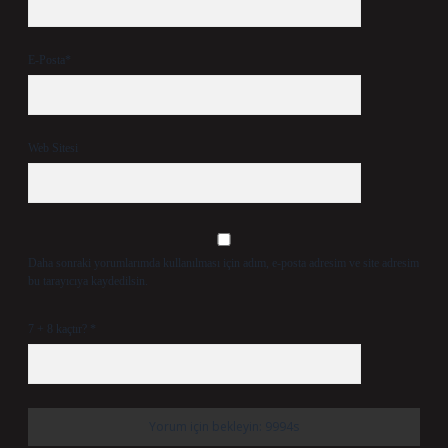
E-Posta*
Web Sitesi
Daha sonraki yorumlarımda kullanılması için adım, e-posta adresim ve site adresim
bu tarayıcıya kaydedilsin.
7 + 8 kaçtır?
*