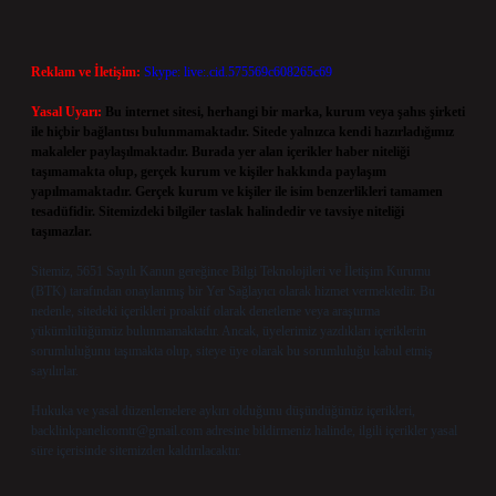
Reklam ve İletişim:
Skype: live:.cid.575569c608265c69
Yasal Uyarı:
Bu internet sitesi, herhangi bir marka, kurum veya şahıs şirketi
ile hiçbir bağlantısı bulunmamaktadır. Sitede yalnızca kendi hazırladığımız
makaleler paylaşılmaktadır. Burada yer alan içerikler haber niteliği
taşımamakta olup, gerçek kurum ve kişiler hakkında paylaşım
yapılmamaktadır. Gerçek kurum ve kişiler ile isim benzerlikleri tamamen
tesadüfidir. Sitemizdeki bilgiler taslak halindedir ve tavsiye niteliği
taşımazlar.
Sitemiz, 5651 Sayılı Kanun gereğince Bilgi Teknolojileri ve İletişim Kurumu
(BTK) tarafından onaylanmış bir Yer Sağlayıcı olarak hizmet vermektedir. Bu
nedenle, sitedeki içerikleri proaktif olarak denetleme veya araştırma
yükümlülüğümüz bulunmamaktadır. Ancak, üyelerimiz yazdıkları içeriklerin
sorumluluğunu taşımakta olup, siteye üye olarak bu sorumluluğu kabul etmiş
sayılırlar.
Hukuka ve yasal düzenlemelere aykırı olduğunu düşündüğünüz içerikleri,
backlinkpanelicomtr@gmail.com
adresine bildirmeniz halinde, ilgili içerikler yasal
süre içerisinde sitemizden kaldırılacaktır.