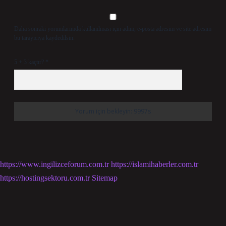
Daha sonraki yorumlarımda kullanılması için adım, e-posta adresim ve site adresim
bu tarayıcıya kaydedilsin.
5 + 3 kaçtır?
*
https://www.ingilizceforum.com.tr
https://islamihaberler.com.tr
https://hostingsektoru.com.tr
Sitemap