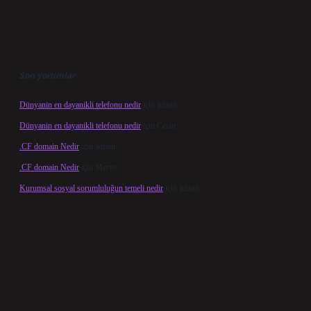
Son yorumlar
Dünyanin en dayanikli telefonu nedir
için
admin
Dünyanin en dayanikli telefonu nedir
için
Cesur
.CF domain Nedir
için
admin
.CF domain Nedir
için
Merve
Kurumsal sosyal sorumluluğun temeli nedir
için
admin