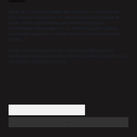
taşımazlar.
Sitemiz, 5651 Sayılı Kanun gereğince Bilgi Teknolojileri ve İletişim Kurumu
(BTK) tarafından onaylanmış bir Yer Sağlayıcı olarak hizmet vermektedir. Bu
nedenle, sitedeki içerikleri proaktif olarak denetleme veya araştırma
yükümlülüğümüz bulunmamaktadır. Ancak, üyelerimiz yazdıkları içeriklerin
sorumluluğunu taşımakta olup, siteye üye olarak bu sorumluluğu kabul etmiş
sayılırlar.
Hukuka ve yasal düzenlemelere aykırı olduğunu düşündüğünüz içerikleri,
backlinkpanelicomtr@gmail.com
adresine bildirmeniz halinde, ilgili içerikler yasal
süre içerisinde sitemizden kaldırılacaktır.
Arama