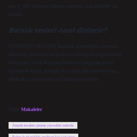
ateş ve kilo kaybı da bağırsak sorunları olan kişilerde sık
görülür.
Barsak sesleri nasıl dinlenir?
BAĞIRSAK SESLERİ: Bağırsak peristaltizmi sırasında
stetoskop yardımıyla karın duvarı aracılığıyla bağırsakların
dinlenmesi. Karın 4 duvara bölünür ve bağırsak sesleri
dinlenir. Kabızlık, kabızlık veya ishal gibi sorunlar yoksa
dakikada 6-10 bağırsak sesi sıklığı beklenebilir.
Tarih:
Makaleler
Anında tuvalete çıkaran yiyecekler nelerdir