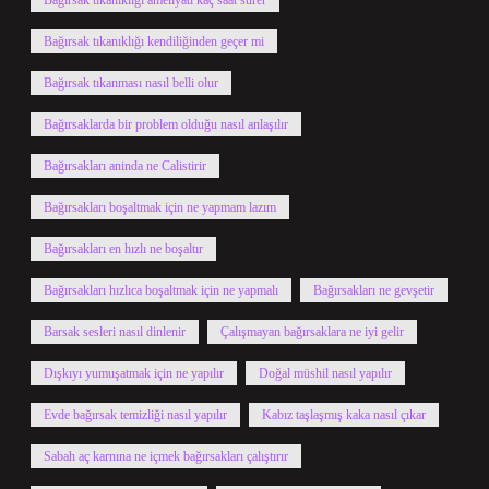
Bağırsak tıkanıklığı ameliyatı kaç saat sürer
Bağırsak tıkanıklığı kendiliğinden geçer mi
Bağırsak tıkanması nasıl belli olur
Bağırsaklarda bir problem olduğu nasıl anlaşılır
Bağırsakları aninda ne Calistirir
Bağırsakları boşaltmak için ne yapmam lazım
Bağırsakları en hızlı ne boşaltır
Bağırsakları hızlıca boşaltmak için ne yapmalı
Bağırsakları ne gevşetir
Barsak sesleri nasıl dinlenir
Çalışmayan bağırsaklara ne iyi gelir
Dışkıyı yumuşatmak için ne yapılır
Doğal müshil nasıl yapılır
Evde bağırsak temizliği nasıl yapılır
Kabız taşlaşmış kaka nasıl çıkar
Sabah aç karnına ne içmek bağırsakları çalıştırır