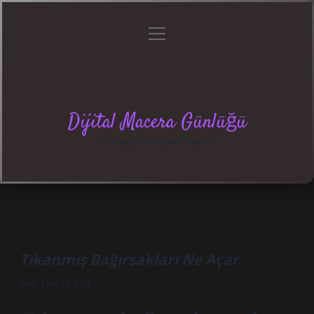
menüyü
Anasayfa
Gizlilik
Yasal
Hakkımızda
aç
Politikası
Uyarı
Dijital Macera Günlüğü
Teknolojiyle dolu eğlenceli keşifler!
Tıkanmış Bağırsakları Ne Açar
Tarih: Eylül 15, 2024