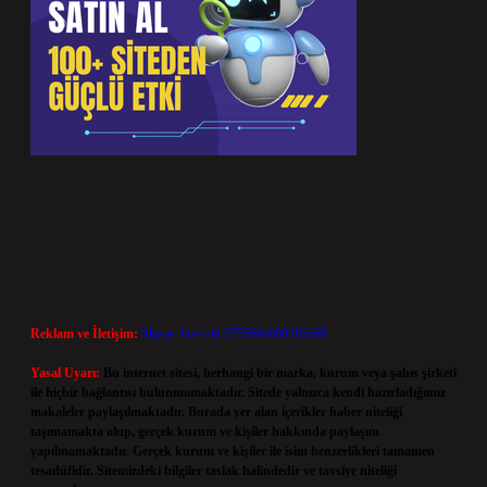
Reklam ve İletişim:
Skype: live:.cid.575569c608265c69
Yasal Uyarı:
Bu internet sitesi, herhangi bir marka, kurum veya şahıs şirketi
ile hiçbir bağlantısı bulunmamaktadır. Sitede yalnızca kendi hazırladığımız
makaleler paylaşılmaktadır. Burada yer alan içerikler haber niteliği
taşımamakta olup, gerçek kurum ve kişiler hakkında paylaşım
yapılmamaktadır. Gerçek kurum ve kişiler ile isim benzerlikleri tamamen
tesadüfidir. Sitemizdeki bilgiler taslak halindedir ve tavsiye niteliği