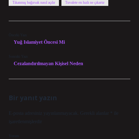
Tıkanmış bağırsak nasıl açılır
Tuvalete en hızlı ne çıkartır
Önceki Yazı
Yuğ Islamiyet Öncesi Mi
Sonraki Yazı
Cezalandırılmayan Kişisel Neden
Bir yanıt yazın
E-posta adresiniz yayınlanmayacak.
Gerekli alanlar
*
ile
işaretlenmişlerdir
Yorum