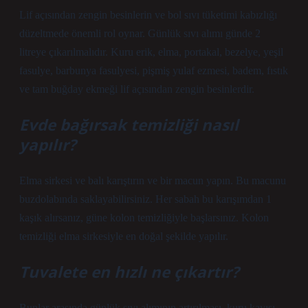
Lif açısından zengin besinlerin ve bol sıvı tüketimi kabızlığı
düzeltmede önemli rol oynar. Günlük sıvı alımı günde 2
litreye çıkarılmalıdır. Kuru erik, elma, portakal, bezelye, yeşil
fasulye, barbunya fasulyesi, pişmiş yulaf ezmesi, badem, fıstık
ve tam buğday ekmeği lif açısından zengin besinlerdir.
Evde bağırsak temizliği nasıl
yapılır?
Elma sirkesi ve balı karıştırın ve bir macun yapın. Bu macunu
buzdolabında saklayabilirsiniz. Her sabah bu karışımdan 1
kaşık alırsanız, güne kolon temizliğiyle başlarsınız. Kolon
temizliği elma sirkesiyle en doğal şekilde yapılır.
Tuvalete en hızlı ne çıkartır?
Bunlar arasında günlük sıvı alımının artırılması, kuru kayısı,