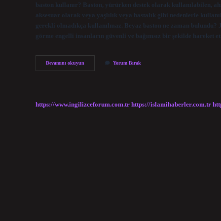
baston kullanır? Baston, yürürken destek olarak kullanılabilen, ah
aksesuar olarak veya yaşlılık veya hastalık gibi nedenlerle kullan
gerekli olmadıkça kullanılmaz. Beyaz baston ne zaman bulundu? Jam
görme engelli insanların güvenli ve bağımsız bir şekilde hareket 
Bastonu
Devamını okuyun
Yorum Bırak
Kim
Icat
Etti
https://www.ingilizceforum.com.tr
https://islamihaberler.com.tr
htt