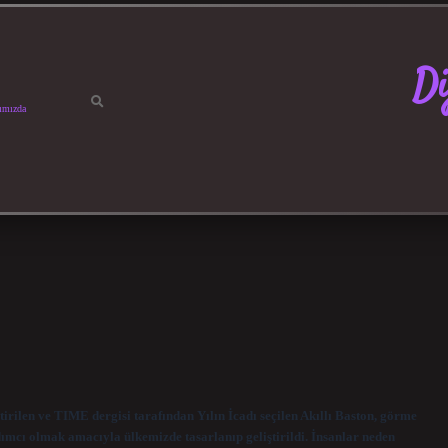
Di
ımızda
tirilen ve TIME dergisi tarafından Yılın İcadı seçilen Akıllı Baston, görme
dımcı olmak amacıyla ülkemizde tasarlanıp geliştirildi. İnsanlar neden