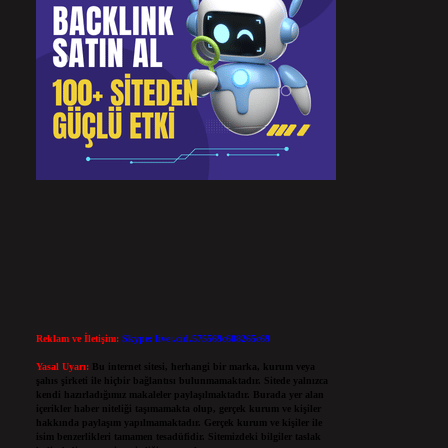
Reklam ve İletişim:
Skype: live:.cid.575569c608265c69
Yasal Uyarı:
Bu internet sitesi, herhangi bir marka, kurum veya
şahıs şirketi ile hiçbir bağlantısı bulunmamaktadır. Sitede yalnızca
kendi hazırladığımız makaleler paylaşılmaktadır. Burada yer alan
içerikler haber niteliği taşımamakta olup, gerçek kurum ve kişiler
hakkında paylaşım yapılmamaktadır. Gerçek kurum ve kişiler ile
isim benzerlikleri tamamen tesadüfidir. Sitemizdeki bilgiler taslak