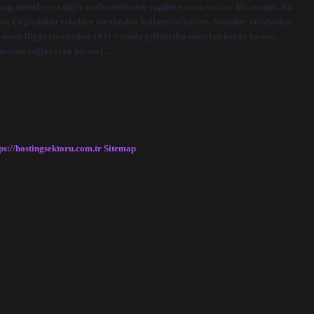
şap, metal veya diğer malzemelerden yapılmış uzun ve ince bir araçtır. Bir
ılır. Çoğunlukla erkekler tarafından kullanılan baston, kadınlar tarafından
es Biggs tarafından 1931 yılında geliştirilip tanıtılan beyaz baston,
etmesini sağlayarak küresel…
ps://hostingsektoru.com.tr
Sitemap