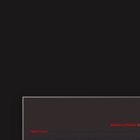
Reklam ve İletişim:
E
Yasal Uyarı:
Sitemiz, 5651 Sayılı Kanun gereğince Bilgi Teknolojileri ve İletiş
bulunmamaktadır. Ancak, üyelerimiz yazdıkları içeriklerin sorumluluğunu taşımakta