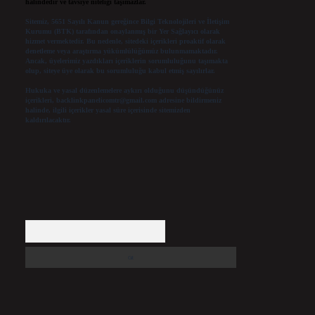
halindedir ve tavsiye niteliği taşımazlar.
Sitemiz, 5651 Sayılı Kanun gereğince Bilgi Teknolojileri ve İletişim
Kurumu (BTK) tarafından onaylanmış bir Yer Sağlayıcı olarak
hizmet vermektedir. Bu nedenle, sitedeki içerikleri proaktif olarak
denetleme veya araştırma yükümlülüğümüz bulunmamaktadır.
Ancak, üyelerimiz yazdıkları içeriklerin sorumluluğunu taşımakta
olup, siteye üye olarak bu sorumluluğu kabul etmiş sayılırlar.
Hukuka ve yasal düzenlemelere aykırı olduğunu düşündüğünüz
içerikleri,
backlinkpanelicomtr@gmail.com
adresine bildirmeniz
halinde, ilgili içerikler yasal süre içerisinde sitemizden
kaldırılacaktır.
Arama