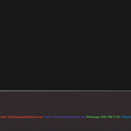
-mail:
backlinkpaneli@gmail.com
Teams:
forumhizmeti@gmail.com
Whatsapp: 0262 606 0 726
Telegra
im Kurumu (BTK) tarafından onaylanmış bir Yer Sağlayıcı olarak hizmet vermektedir. Bu nedenle, sited
 olup, siteye üye olarak bu sorumluluğu kabul etmiş sayılırlar. Bu internet sitesi, herhangi bir mark