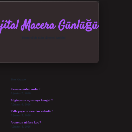
jital Macera Günlüğü
Teknolojiyle dolu eğlenceli keşifler!
Sidebar
elexbet güncel giriş
betexper bahis
Son Yazılar
Kanama türleri nedir ?
Ağustos 7, 2026
Bilgisayarın açma tuşu hangisi ?
Ağustos 6, 2026
Kelle paçanın zararları nelerdir ?
Ağustos 5, 2026
Avanosun nüfusu kaç ?
Ağustos 4, 2026