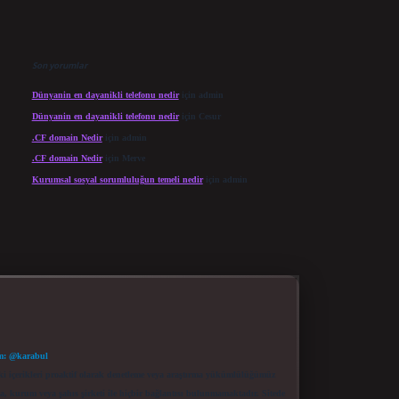
Son yorumlar
Dünyanin en dayanikli telefonu nedir
için
admin
Dünyanin en dayanikli telefonu nedir
için
Cesur
.CF domain Nedir
için
admin
.CF domain Nedir
için
Merve
Kurumsal sosyal sorumluluğun temeli nedir
için
admin
m: @karabul
eki içerikleri proaktif olarak denetleme veya araştırma yükümlülüğümüz
a, kurum veya şahıs şirketi ile hiçbir bağlantısı bulunmamaktadır. Sitede