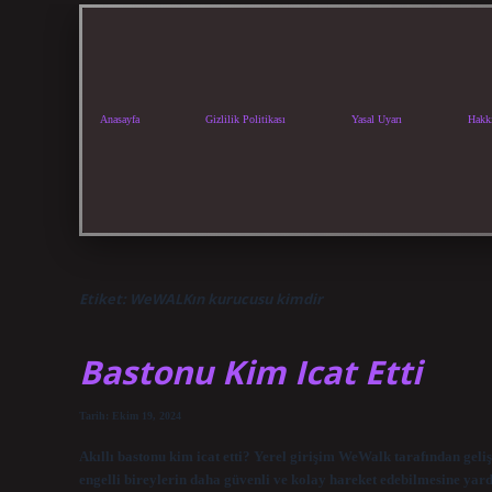
Anasayfa
Gizlilik Politikası
Yasal Uyarı
Hakk
Etiket:
WeWALKın kurucusu kimdir
Bastonu Kim Icat Etti
Tarih: Ekim 19, 2024
Akıllı bastonu kim icat etti? Yerel girişim WeWalk tarafından geliş
engelli bireylerin daha güvenli ve kolay hareket edebilmesine yar