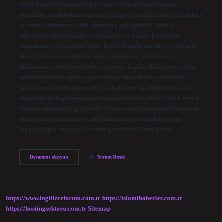
Safra kesesi iltihabı tehlikeli midir? Safra kesesi iltihabı
genellikle kendiliğinden geçmez. Tedavi gerektiren bir hastalıktır
ve tedavi edilmezse ciddi sorunlara yol açabilir. Tedavi
edilmeyen enfeksiyonlar yayılabilir veya safra kesesi taşı
oluşumuna yol açabilir. Safra kesesi iltihabı vücuda yayılırsa ne
olur? Safra kesesi iltihabı tedavi edilmezse, safra kesesi
dokusunun canlılığı tehlikeye girmeye başlar; daha sonra safra
kesesi yırtılabilir (nekroz) ve iltihap tüm vücuda yayılabilir.
Safra kesesi enfeksiyonu safra kanallarını da etkileyerek safra
kanalının iltihaplanmasına (kolanjit) neden olabilir. Safra kesesi
iltihabı ameliyatsız geçer mi? Özetle, ortak safra kanallarındaki
taşlar ameliyatsız tedavi edilebilirken, kese içindeki taşlar
laparoskopik veya açık cerrahi gerektirir. Safra kesesi…
Safra
Devamını okuyun
Yorum Bırak
Kesesi
Iltihabı
Tedavi
Edilmezse
Ne
https://www.ingilizceforum.com.tr
https://islamihaberler.com.tr
Olur
https://hostingsektoru.com.tr
Sitemap