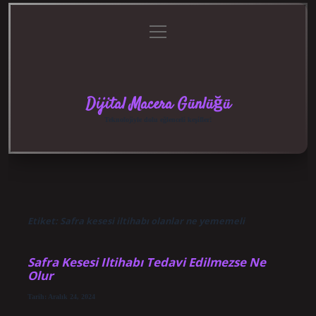
menüyü
Anasayfa
Gizlilik
Yasal
Hakkımızda
aç
Politikası
Uyarı
Dijital Macera Günlüğü
Teknolojiyle dolu eğlenceli keşifler!
Etiket:
Safra kesesi iltihabı olanlar ne yememeli
Safra Kesesi Iltihabı Tedavi Edilmezse Ne
Olur
Tarih: Aralık 24, 2024