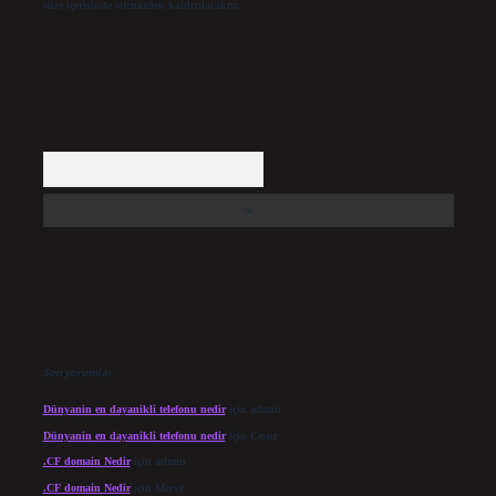
süre içerisinde sitemizden kaldırılacaktır.
Arama
Son yorumlar
Dünyanin en dayanikli telefonu nedir
için
admin
Dünyanin en dayanikli telefonu nedir
için
Cesur
.CF domain Nedir
için
admin
.CF domain Nedir
için
Merve