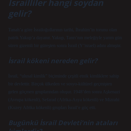
İsrailliler hangi soydan
gelir?
Tanah’a göre İsrailoğullarının tarihi, İbrahim’in torunu olan
patrik Yakup’a dayanır. Yakup, Tanrı’nın meleğiyle yarım gün
süren gizemli bir güreşten sonra İsrail (Y’israel) adını almıştır.
İsrail kökeni nereden gelir?
İsrail, “ulusal kimlik” biçiminde çeşitli etnik kimliklere sahip
bir devlettir. Birçok ülkeden ve sosyo-kültürel geçmişten
gelen göçmen gruplarından oluşur. 1948’den sonra Aşkenazi
(Avrupa kökenli), Sefarad (Afrika-Asya kökenli) ve Mizrahi
(Kuzey Afrika kökenli) grupları İsrail’e göç etti.
Bugünkü İsrail Devleti’nin ataları