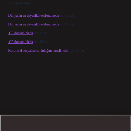
Son yorumlar
Dünyanin en dayanikli telefonu nedir
için
admin
Dünyanin en dayanikli telefonu nedir
için
Cesur
.CF domain Nedir
için
admin
.CF domain Nedir
için
Merve
Kurumsal sosyal sorumluluğun temeli nedir
için
admin
cel giriş
betexper bahis