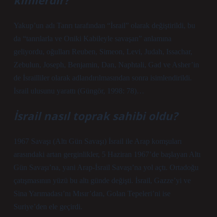
kimlerdir?
Yakup’un adı Tanrı tarafından “İsrail” olarak değiştirildi, bu
da “tanrılarla ve Oniki Kabileyle savaşan” anlamına
geliyordu, oğulları Reuben, Simeon, Levi, Judah, Issachar,
Zebulun, Joseph, Benjamin, Dan, Naphtali, Gad ve Asher’in
de İsrailliler olarak adlandırılmasından sonra isimlendirildi.
İsrail ulusunu yarattı (Güngör, 1998: 78)…
İsrail nasıl toprak sahibi oldu?
1967 Savaşı (Altı Gün Savaşı) İsrail ile Arap komşuları
arasındaki artan gerginlikler, 5 Haziran 1967’de başlayan Altı
Gün Savaşı’na, yani Arap-İsrail Savaşı’na yol açtı. Ortadoğu
çatışmasının yüzü bu altı günde değişti. İsrail, Gazze’yi ve
Sina Yarımadası’nı Mısır’dan, Golan Tepeleri’ni ise
Suriye’den ele geçirdi.