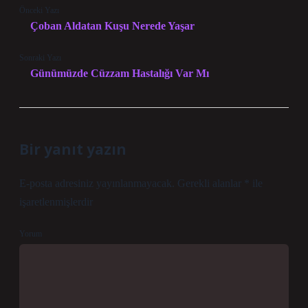
Önceki Yazı
Çoban Aldatan Kuşu Nerede Yaşar
Sonraki Yazı
Günümüzde Cüzzam Hastalığı Var Mı
Bir yanıt yazın
E-posta adresiniz yayınlanmayacak.
Gerekli alanlar
*
ile
işaretlenmişlerdir
Yorum