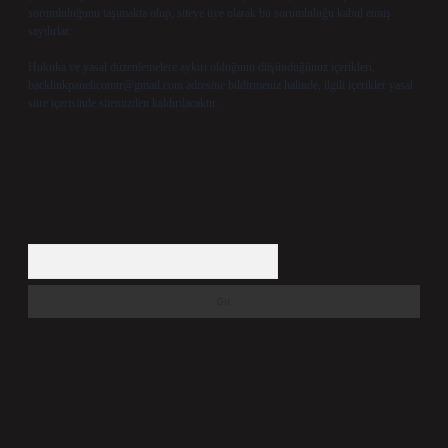
sorumluluğunu taşımakta olup, siteye üye olarak bu sorumluluğu kabul etmiş
sayılırlar.
Hukuka ve yasal düzenlemelere aykırı olduğunu düşündüğünüz içerikleri,
backlinkpanelicomtr@gmail.com
adresine bildirmeniz halinde, ilgili içerikler yasal
süre içerisinde sitemizden kaldırılacaktır.
Arama