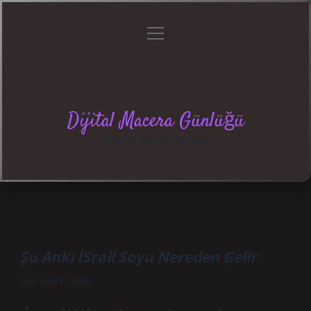
menüyü
Anasayfa
Gizlilik
Yasal
Hakkımızda
aç
Politikası
Uyarı
Dijital Macera Günlüğü
Teknolojiyle dolu eğlenceli keşifler!
Şu Anki İSrail Soyu Nereden Gelir
Tarih: Eylül 21, 2024