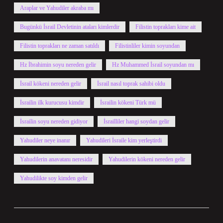
Araplar ve Yahudiler akraba mı
Bugünkü İsrail Devletinin ataları kimlerdir
Filistin toprakları kime ait
Filistin toprakları ne zaman satıldı
Filistinliler kimin soyundan
Hz İbrahimin soyu nereden gelir
Hz Muhammed İsrail soyundan mı
İsrail kökeni nereden gelir
İsrail nasıl toprak sahibi oldu
İsrailin ilk kurucusu kimdir
İsrailin kökeni Türk mü
İsrailin soyu nereden gidiyor
İsrailliler hangi soydan gelir
Yahudiler neye inanır
Yahudileri İsraile kim yerleştirdi
Yahudilerin anavatanı neresidir
Yahudilerin kökeni nereden gelir
Yahudilikte soy kimden gelir