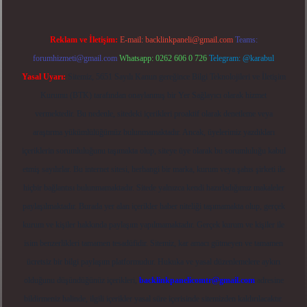
Reklam ve İletişim:
E-mail:
backlinkpaneli@gmail.com
Teams:
forumhizmeti@gmail.com
Whatsapp: 0262 606 0 726
Telegram: @karabul
Yasal Uyarı:
Sitemiz, 5651 Sayılı Kanun gereğince Bilgi Teknolojileri ve İletişim
Kurumu (BTK) tarafından onaylanmış bir Yer Sağlayıcı olarak hizmet
vermektedir. Bu nedenle, sitedeki içerikleri proaktif olarak denetleme veya
araştırma yükümlülüğümüz bulunmamaktadır. Ancak, üyelerimiz yazdıkları
içeriklerin sorumluluğunu taşımakta olup, siteye üye olarak bu sorumluluğu kabul
etmiş sayılırlar. Bu internet sitesi, herhangi bir marka, kurum veya şahıs şirketi ile
hiçbir bağlantısı bulunmamaktadır. Sitede yalnızca kendi hazırladığımız makaleler
paylaşılmaktadır. Burada yer alan içerikler haber niteliği taşımamakta olup, gerçek
kurum ve kişiler hakkında paylaşım yapılmamaktadır. Gerçek kurum ve kişiler ile
isim benzerlikleri tamamen tesadüfidir. Sitemiz, kar amacı gütmeyen ve tamamen
ücretsiz bir bilgi paylaşım platformudur. Hukuka ve yasal düzenlemelere aykırı
olduğunu düşündüğünüz içerikleri,
backlinkpanelicomtr@gmail.com
adresine
bildirmeniz halinde, ilgili içerikler yasal süre içerisinde sitemizden kaldırılacaktır.