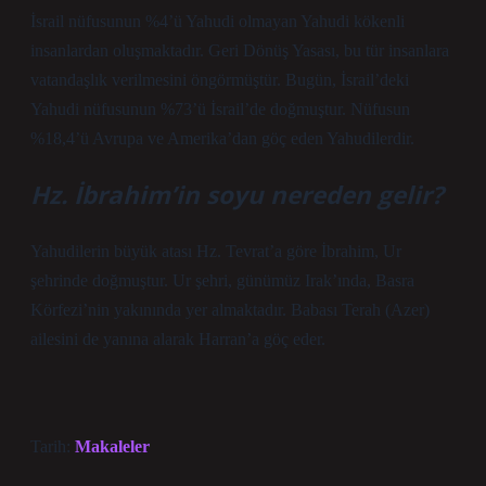
İsrail nüfusunun %4’ü Yahudi olmayan Yahudi kökenli
insanlardan oluşmaktadır. Geri Dönüş Yasası, bu tür insanlara
vatandaşlık verilmesini öngörmüştür. Bugün, İsrail’deki
Yahudi nüfusunun %73’ü İsrail’de doğmuştur. Nüfusun
%18,4’ü Avrupa ve Amerika’dan göç eden Yahudilerdir.
Hz. İbrahim’in soyu nereden gelir?
Yahudilerin büyük atası Hz. Tevrat’a göre İbrahim, Ur
şehrinde doğmuştur. Ur şehri, günümüz Irak’ında, Basra
Körfezi’nin yakınında yer almaktadır. Babası Terah (Azer)
ailesini de yanına alarak Harran’a göç eder.
Tarih:
Makaleler