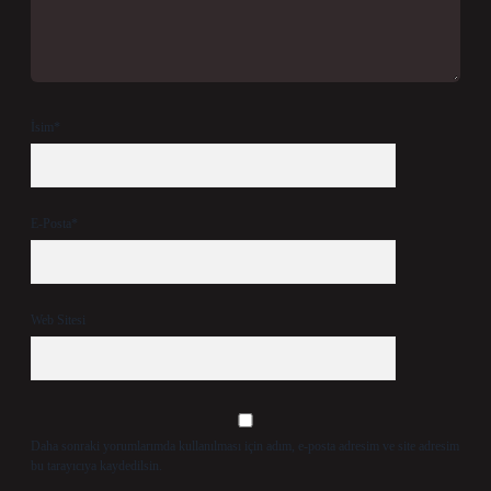
İsim*
E-Posta*
Web Sitesi
Daha sonraki yorumlarımda kullanılması için adım, e-posta adresim ve site adresim
bu tarayıcıya kaydedilsin.