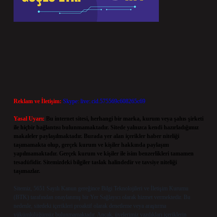
Reklam ve İletişim:
Skype: live:.cid.575569c608265c69
Yasal Uyarı:
Bu internet sitesi, herhangi bir marka, kurum veya şahıs şirketi
ile hiçbir bağlantısı bulunmamaktadır. Sitede yalnızca kendi hazırladığımız
makaleler paylaşılmaktadır. Burada yer alan içerikler haber niteliği
taşımamakta olup, gerçek kurum ve kişiler hakkında paylaşım
yapılmamaktadır. Gerçek kurum ve kişiler ile isim benzerlikleri tamamen
tesadüfidir. Sitemizdeki bilgiler taslak halindedir ve tavsiye niteliği
taşımazlar.
Sitemiz, 5651 Sayılı Kanun gereğince Bilgi Teknolojileri ve İletişim Kurumu
(BTK) tarafından onaylanmış bir Yer Sağlayıcı olarak hizmet vermektedir. Bu
nedenle, sitedeki içerikleri proaktif olarak denetleme veya araştırma
yükümlülüğümüz bulunmamaktadır. Ancak, üyelerimiz yazdıkları içeriklerin