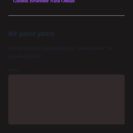
Günlük Beslenme Nasıl Olmalı
Bir yanıt yazın
E-posta adresiniz yayınlanmayacak.
Gerekli alanlar
*
ile
işaretlenmişlerdir
Yorum