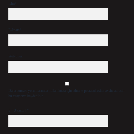
İsim*
E-Posta*
Web Sitesi
Daha sonraki yorumlarımda kullanılması için adım, e-posta adresim ve site adresim
bu tarayıcıya kaydedilsin.
5 + 3 kaçtır?
*