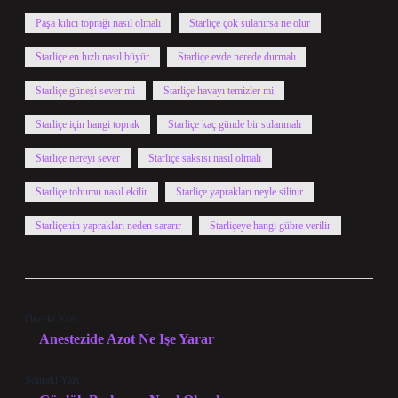
Paşa kılıcı toprağı nasıl olmalı
Starliçe çok sulanırsa ne olur
Starliçe en hızlı nasıl büyür
Starliçe evde nerede durmalı
Starliçe güneşi sever mi
Starliçe havayı temizler mi
Starliçe için hangi toprak
Starliçe kaç günde bir sulanmalı
Starliçe nereyi sever
Starliçe saksısı nasıl olmalı
Starliçe tohumu nasıl ekilir
Starliçe yaprakları neyle silinir
Starliçenin yaprakları neden sararır
Starliçeye hangi gübre verilir
Önceki Yazı
Anestezide Azot Ne Işe Yarar
Sonraki Yazı