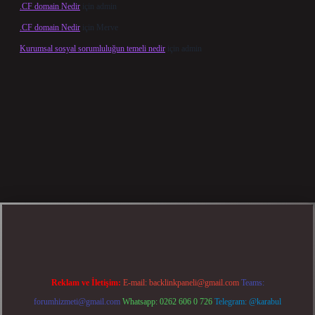
.CF domain Nedir
için
admin
.CF domain Nedir
için
Merve
Kurumsal sosyal sorumluluğun temeli nedir
için
admin
güncel giriş
betexper bahis
Reklam ve İletişim:
E-mail:
backlinkpaneli@gmail.com
Teams:
forumhizmeti@gmail.com
Whatsapp: 0262 606 0 726
Telegram: @karabul