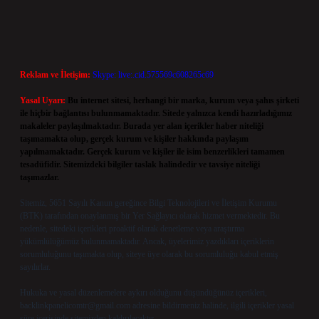
Reklam ve İletişim:
Skype: live:.cid.575569c608265c69
Yasal Uyarı:
Bu internet sitesi, herhangi bir marka, kurum veya şahıs şirketi
ile hiçbir bağlantısı bulunmamaktadır. Sitede yalnızca kendi hazırladığımız
makaleler paylaşılmaktadır. Burada yer alan içerikler haber niteliği
taşımamakta olup, gerçek kurum ve kişiler hakkında paylaşım
yapılmamaktadır. Gerçek kurum ve kişiler ile isim benzerlikleri tamamen
tesadüfidir. Sitemizdeki bilgiler taslak halindedir ve tavsiye niteliği
taşımazlar.
Sitemiz, 5651 Sayılı Kanun gereğince Bilgi Teknolojileri ve İletişim Kurumu
(BTK) tarafından onaylanmış bir Yer Sağlayıcı olarak hizmet vermektedir. Bu
nedenle, sitedeki içerikleri proaktif olarak denetleme veya araştırma
yükümlülüğümüz bulunmamaktadır. Ancak, üyelerimiz yazdıkları içeriklerin
sorumluluğunu taşımakta olup, siteye üye olarak bu sorumluluğu kabul etmiş
sayılırlar.
Hukuka ve yasal düzenlemelere aykırı olduğunu düşündüğünüz içerikleri,
backlinkpanelicomtr@gmail.com
adresine bildirmeniz halinde, ilgili içerikler yasal
süre içerisinde sitemizden kaldırılacaktır.