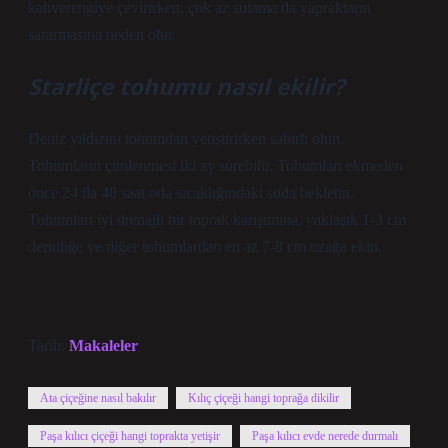
kahverengiye çevirirken, çok az sulama da yaprakların
sararmasına neden olur.
Starliçe tohumu nasıl ekilir?
Deniz yıldızını tohumdan yetiştirirken sabırlı olun.
Tohumların çimlenmesi iki ay sürebilir. Tohumları ekmeden
önce 24 ila 48 saat oda sıcaklığındaki suda bekletin.
Tohumları iyi drenajlı bir toprak karışımına, yaklaşık 1-3 cm
derinliğe ve diğer tohumlardan en az 7-8 cm uzağa ekin.
Tarih:
Makaleler
Ata çiçeğine nasıl bakılır
Kılıç çiçeği hangi toprağa dikilir
Paşa kılıcı çiçeği hangi toprakta yetişir
Paşa kılıcı evde nerede durmalı