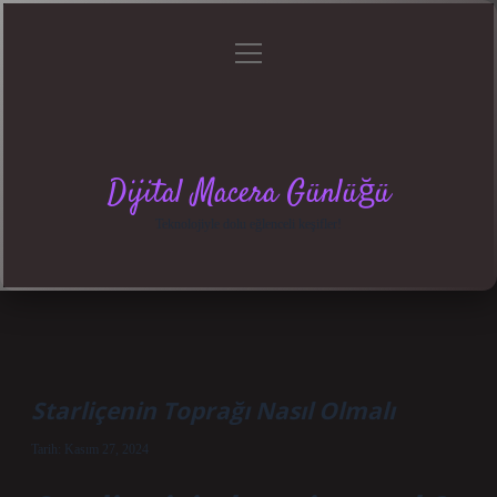
menüyü
Anasayfa
Gizlilik
Yasal
Hakkımızda
aç
Politikası
Uyarı
Dijital Macera Günlüğü
Teknolojiyle dolu eğlenceli keşifler!
Starliçenin Toprağı Nasıl Olmalı
Tarih: Kasım 27, 2024