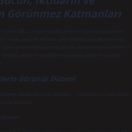
ücün, İktidarın ve
n Görünmez Katmanları
en yüzüne değil, o düzeni var eden görünmez yapılarına da bakarım.
ut” olması, onun elle tutulmaz, gözle görülmez ama etkisi hissedilir
 aslında insanın düşünsel üretim gücüne, anlam kurma kapasitesine ve
oyutluk, sadece felsefi değil; aynı zamanda politik bir meseledir.
r.
lerin Görünür Düzeni
 kurumlar, binalar, para, ordu, seçimler… Fakat bütün bu somut yapılar,
üzerine kuruludur.
çlü olandır.