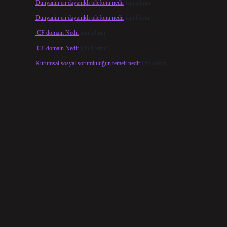
Dünyanin en dayanikli telefonu nedir
için
admin
Dünyanin en dayanikli telefonu nedir
için
Cesur
.CF domain Nedir
için
admin
.CF domain Nedir
için
Merve
Kurumsal sosyal sorumluluğun temeli nedir
için
admin