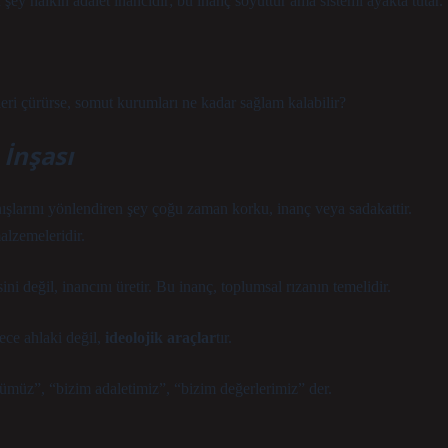
şey halkın adalet inancıdır; bu inanç soyuttur ama sistemi ayakta tutar.
eri çürürse, somut kurumları ne kadar sağlam kalabilir?
 İnşası
ışlarını yönlendiren şey çoğu zaman korku, inanç veya sadakattir.
alzemeleridir.
ni değil, inancını üretir. Bu inanç, toplumsal rızanın temelidir.
ece ahlaki değil,
ideolojik araçlar
tır.
ümüz”, “bizim adaletimiz”, “bizim değerlerimiz”
der.