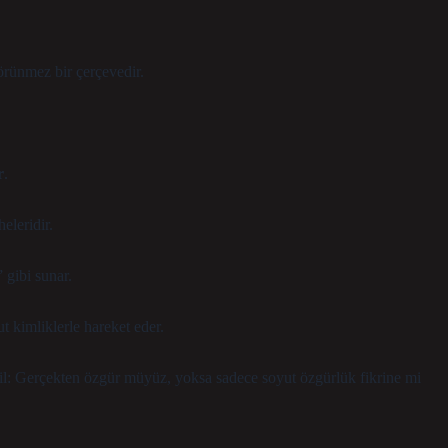
görünmez bir çerçevedir.
r
.
eleridir.
 gibi sunar.
t kimliklerle hareket eder.
il:
Gerçekten özgür müyüz, yoksa sadece soyut özgürlük fikrine mi