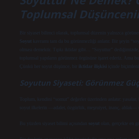
Soyuttur Ne Demek? G
Toplumsal Düşünceni
Bir siyaset bilimci olarak, toplumsal düzenin yalnızca görün
Soyut
kavramı tam da bu görünmezliği anlatır. Bir şeyin “soy
olması demektir. Tıpkı iktidar gibi…
“Soyuttur”
dediğimizde,
toplumsal yapıların görünmez örgüsüne işaret ederiz. Ama bu s
Çünkü her soyut düşünce, bir
iktidar ilişkisi
içinde biçimleni
Soyutun Siyaseti: Görünmez Güç
Toplum, kendini “somut” değerler üzerinden anlatır: yasalar,
soyut ilkelerin —adalet, özgürlük, meşruiyet, inanç, ahlak— 
Bu yüzden siyaset bilimi açısından
soyut
olan, gerçekte en gü