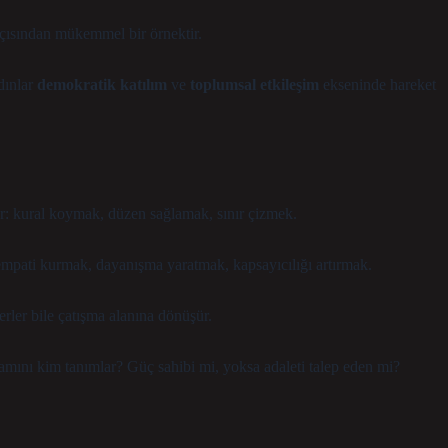
açısından mükemmel bir örnektir.
dınlar
demokratik katılım
ve
toplumsal etkileşim
ekseninde hareket
ır: kural koymak, düzen sağlamak, sınır çizmek.
: empati kurmak, dayanışma yaratmak, kapsayıcılığı artırmak.
rler bile çatışma alanına dönüşür.
amını kim tanımlar? Güç sahibi mi, yoksa adaleti talep eden mi?