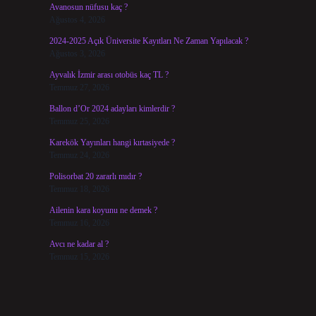
Avanosun nüfusu kaç ?
Ağustos 4, 2026
2024-2025 Açık Üniversite Kayıtları Ne Zaman Yapılacak ?
Ağustos 3, 2026
Ayvalık İzmir arası otobüs kaç TL ?
Temmuz 27, 2026
Ballon d’Or 2024 adayları kimlerdir ?
Temmuz 25, 2026
Karekök Yayınları hangi kırtasiyede ?
Temmuz 24, 2026
Polisorbat 20 zararlı mıdır ?
Temmuz 18, 2026
Ailenin kara koyunu ne demek ?
Temmuz 16, 2026
Avcı ne kadar al ?
Temmuz 15, 2026