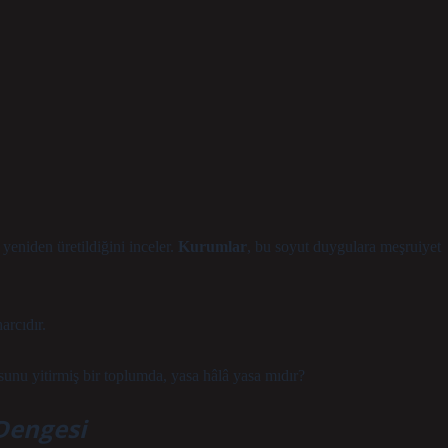
l yeniden üretildiğini inceler.
Kurumlar
, bu soyut duygulara meşruiyet
arcıdır.
unu yitirmiş bir toplumda, yasa hâlâ yasa mıdır?
 Dengesi