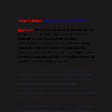
Reklam ve İletişim:
Skype: live:.cid.575569c608265c69
Yasal Uyarı:
Bu internet sitesi, herhangi bir marka, kurum
veya şahıs şirketi ile hiçbir bağlantısı bulunmamaktadır.
Sitede yalnızca kendi hazırladığımız makaleler
paylaşılmaktadır. Burada yer alan içerikler haber niteliği
taşımamakta olup, gerçek kurum ve kişiler hakkında
paylaşım yapılmamaktadır. Gerçek kurum ve kişiler ile isim
benzerlikleri tamamen tesadüfidir. Sitemizdeki bilgiler taslak
halindedir ve tavsiye niteliği taşımazlar.
Sitemiz, 5651 Sayılı Kanun gereğince Bilgi Teknolojileri ve
İletişim Kurumu (BTK) tarafından onaylanmış bir Yer Sağlayıcı
olarak hizmet vermektedir. Bu nedenle, sitedeki içerikleri proaktif
olarak denetleme veya araştırma yükümlülüğümüz
bulunmamaktadır. Ancak, üyelerimiz yazdıkları içeriklerin
sorumluluğunu taşımakta olup, siteye üye olarak bu sorumluluğu
kabul etmiş sayılırlar.
Hukuka ve yasal düzenlemelere aykırı olduğunu düşündüğünüz
içerikleri,
backlinkpanelicomtr@gmail.com
adresine bildirmeniz