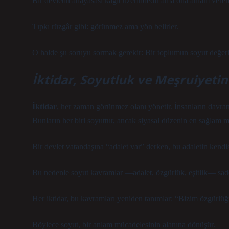
Bir devletin anayasası kâğıt üzerindedir ama ona anlam veren 
Tıpkı rüzgâr gibi: görünmez ama yön belirler.
O halde şu soruyu sormak gerekir:
Bir toplumun soyut değerl
İktidar, Soyutluk ve Meşruiyetin
İktidar
, her zaman görünmez olanı yönetir. İnsanların davran
Bunların her biri soyuttur, ancak siyasal düzenin en sağlam m
Bir devlet vatandaşına “adalet var” derken, bu adaletin kendisi
Bu nedenle soyut kavramlar —adalet, özgürlük, eşitlik— sad
Her iktidar, bu kavramları yeniden tanımlar:
“Bizim özgürlüğ
Böylece soyut, bir anlam mücadelesinin alanına dönüşür.