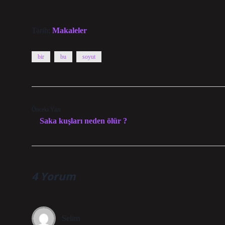
Tarih:
Makaleler
bir
bu
soyut
Önceki Yazı
Saka kuşları neden ölür ?
4 Yorum
Selim