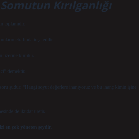
Somutun Kırılganlığı
n toplamıdır.
mların etrafında inşa edilir.
n üzerine kurulur.
ci” demektir.
soru şudur:
“Hangi soyut değerlere inanıyoruz ve bu inanç kimin işine
sinde de iktidar üretir.
zi en çok yöneten şeydir.