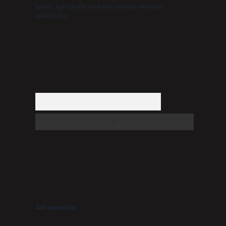
halinde, ilgili içerikler yasal süre içerisinde sitemizden
kaldırılacaktır.
Arama
Son yorumlar