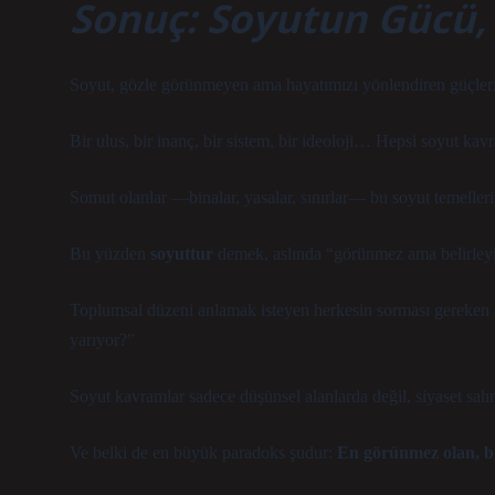
Sonuç: Soyutun Gücü, 
Soyut, gözle görünmeyen ama hayatımızı yönlendiren güçleri
Bir ulus, bir inanç, bir sistem, bir ideoloji… Hepsi soyut kavra
Somut olanlar —binalar, yasalar, sınırlar— bu soyut temelleri
Bu yüzden
soyuttur
demek, aslında “görünmez ama belirleyi
Toplumsal düzeni anlamak isteyen herkesin sorması gereken 
yarıyor?”
Soyut kavramlar sadece düşünsel alanlarda değil, siyaset sahne
Ve belki de en büyük paradoks şudur:
En görünmez olan, bi