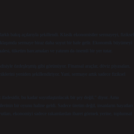
farklı bakış açılarıyla şekillendi. Klasik ekonomistler sermayeyi, fiziksel
yaklaşımda sermaye biraz daha soyut bir hale gelir. Ekonomik büyümeyi
lesi, tüketim harcamaları ve yatırım da önemli bir yer tutar.
siyle özdeşleşmiş gibi görünüyor. Finansal araçlar, döviz piyasaları,
miklerini yeniden şekillendiriyor. Yani, sermaye artık sadece fiziksel
ifadesidir, bu kadar soyutlaştırılacak bir şey değil,” diyor. Ama
erinin bir oyunu haline geldi. Sadece üretim değil, insanların hayatları
yutları, ekonomiyi sadece rakamlardan ibaret görmek yerine, toplumsal