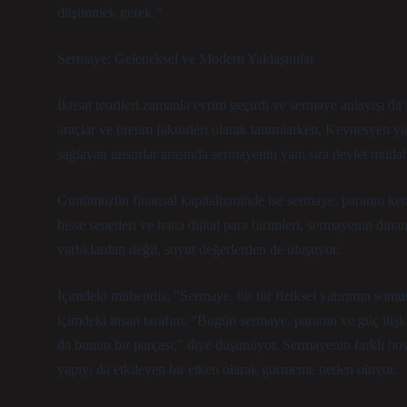
düşünmek gerek.”
Sermaye: Geleneksel ve Modern Yaklaşımlar
İktisat teorileri zamanla evrim geçirdi ve sermaye anlayışı da 
araçlar ve üretim faktörleri olarak tanımlarken, Keynesyen 
sağlayan unsurlar arasında sermayenin yanı sıra devlet müdaha
Günümüzün finansal kapitalizminde ise sermaye, paranın kendi
hisse senetleri ve hatta dijital para birimleri, sermayenin dina
varlıklardan değil, soyut değerlerden de oluşuyor.
İçimdeki mühendis, “Sermaye, bir tür fiziksel yatırımın somut 
içimdeki insan tarafım, “Bugün sermaye, paranın ve güç ilişkil
da bunun bir parçası,” diye düşünüyor. Sermayenin farklı bo
yapıyı da etkileyen bir etken olarak görmeme neden oluyor.