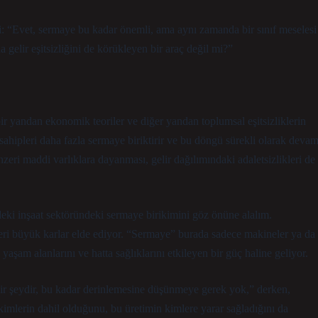
i: “Evet, sermaye bu kadar önemli, ama aynı zamanda bir sınıf meselesi
gelir eşitsizliğini de körükleyen bir araç değil mi?”
r yandan ekonomik teoriler ve diğer yandan toplumsal eşitsizliklerin
sahipleri daha fazla sermaye biriktirir ve bu döngü sürekli olarak deva
zeri maddi varlıklara dayanması, gelir dağılımındaki adaletsizlikleri de
eki inşaat sektöründeki sermaye birikimini göz önüne alalım.
tleri büyük karlar elde ediyor. “Sermaye” burada sadece makineler ya da
 yaşam alanlarını ve hatta sağlıklarını etkileyen bir güç haline geliyor.
bir şeydir, bu kadar derinlemesine düşünmeye gerek yok,” derken,
 kimlerin dahil olduğunu, bu üretimin kimlere yarar sağladığını da