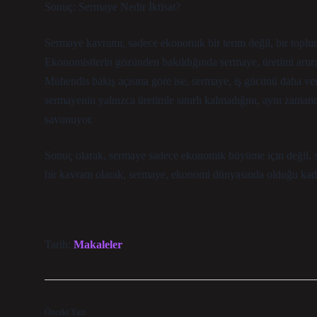
Sonuç: Sermaye Nedir İktisat?
Sermaye kavramı, sadece ekonomik bir terim değil, bir toplum
Ekonomistlerin gözünden bakıldığında sermaye, üretimi artır
Mühendis bakış açısına göre ise, sermaye, iş gücünü daha veri
sermayenin yalnızca üretimle sınırlı kalmadığını, aynı zamanda
savunuyor.
Sonuç olarak, sermaye sadece ekonomik büyüme için değil, s
bir kavram olarak, sermaye, ekonomi dünyasında olduğu kadar 
Tarih:
Makaleler
Önceki Yazı