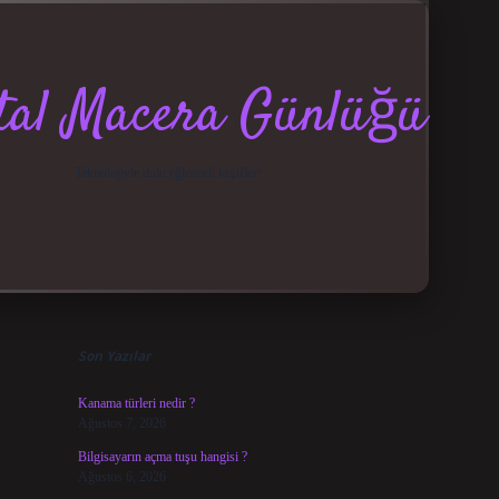
ital Macera Günlüğü
Teknolojiyle dolu eğlenceli keşifler!
Sidebar
elexbet güncel giriş
betexper bahis
Son Yazılar
Kanama türleri nedir ?
Ağustos 7, 2026
Bilgisayarın açma tuşu hangisi ?
Ağustos 6, 2026