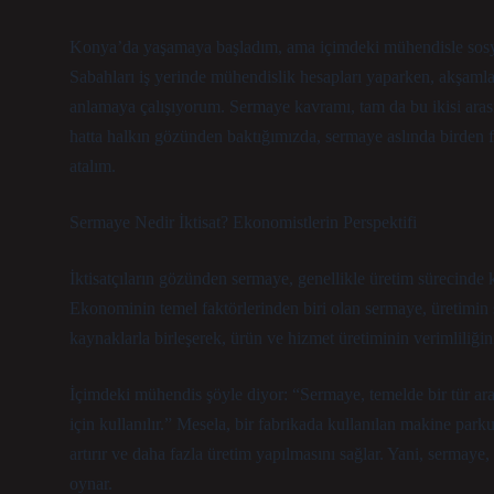
Konya’da yaşamaya başladım, ama içimdeki mühendisle sosyal 
Sabahları iş yerinde mühendislik hesapları yaparken, akşamlar
anlamaya çalışıyorum. Sermaye kavramı, tam da bu ikisi aras
hatta halkın gözünden baktığımızda, sermaye aslında birden faz
atalım.
Sermaye Nedir İktisat? Ekonomistlerin Perspektifi
İktisatçıların gözünden sermaye, genellikle üretim sürecinde ku
Ekonominin temel faktörlerinden biri olan sermaye, üretimin s
kaynaklarla birleşerek, ürün ve hizmet üretiminin verimliliği
İçimdeki mühendis şöyle diyor: “Sermaye, temelde bir tür araç
için kullanılır.” Mesela, bir fabrikada kullanılan makine park
artırır ve daha fazla üretim yapılmasını sağlar. Yani, sermaye,
oynar.