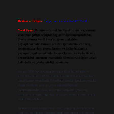
Reklam ve İletişim:
Skype: live:.cid.575569c608265c69
Yasal Uyarı:
Bu internet sitesi, herhangi bir marka, kurum
veya şahıs şirketi ile hiçbir bağlantısı bulunmamaktadır.
Sitede yalnızca kendi hazırladığımız makaleler
paylaşılmaktadır. Burada yer alan içerikler haber niteliği
taşımamakta olup, gerçek kurum ve kişiler hakkında
paylaşım yapılmamaktadır. Gerçek kurum ve kişiler ile isim
benzerlikleri tamamen tesadüfidir. Sitemizdeki bilgiler taslak
halindedir ve tavsiye niteliği taşımazlar.
Sitemiz, 5651 Sayılı Kanun gereğince Bilgi Teknolojileri ve
İletişim Kurumu (BTK) tarafından onaylanmış bir Yer Sağlayıcı
olarak hizmet vermektedir. Bu nedenle, sitedeki içerikleri proaktif
olarak denetleme veya araştırma yükümlülüğümüz
bulunmamaktadır. Ancak, üyelerimiz yazdıkları içeriklerin
sorumluluğunu taşımakta olup, siteye üye olarak bu sorumluluğu
kabul etmiş sayılırlar.
Hukuka ve yasal düzenlemelere aykırı olduğunu düşündüğünüz
içerikleri,
backlinkpanelicomtr@gmail.com
adresine bildirmeniz