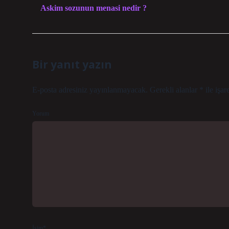
Askim sozunun menasi nedir ?
Bir yanıt yazın
E-posta adresiniz yayınlanmayacak.
Gerekli alanlar
*
ile işar
Yorum
İsim*