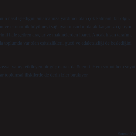
un nasıl işlediğini anlamamıza yardımcı olan çok katmanlı bir olgu.
an ve ekonomik büyümeyi sağlayan unsurlar olarak karşımıza çıkıyor.
mli hale getiren araçlar ve makinelerden ibaret. Ancak insan tarafım,
 toplumda var olan eşitsizlikleri, gücü ve adaletsizliği de beslediğini
osyal yapıyı etkileyen bir güç olarak da önemli. Hem somut hem soyut
toplumsal ilişkilerde de derin izler bırakıyor.
Sonraki Yaz