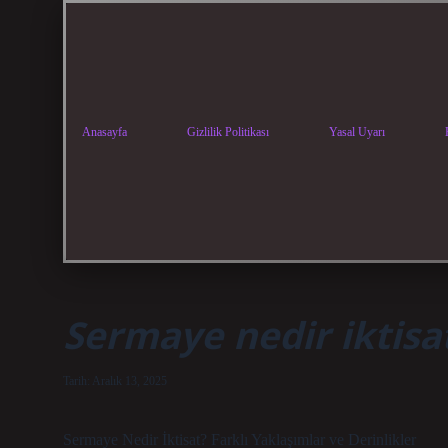
Anasayfa
Gizlilik Politikası
Yasal Uyarı
Sermaye nedir iktisa
Tarih: Aralık 13, 2025
Sermaye Nedir İktisat? Farklı Yaklaşımlar ve Derinlikler