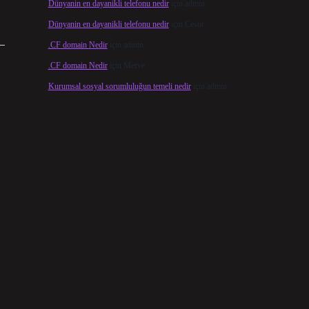
Dünyanin en dayanikli telefonu nedir
için
admin
Dünyanin en dayanikli telefonu nedir
için
Cesur
.CF domain Nedir
için
admin
.CF domain Nedir
için
Merve
Kurumsal sosyal sorumluluğun temeli nedir
için
admin