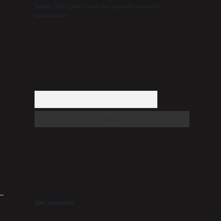
halinde, ilgili içerikler yasal süre içerisinde sitemizden
kaldırılacaktır.
Arama
Son yorumlar
ı