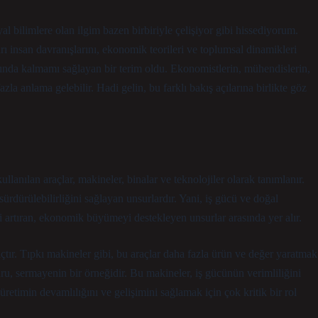
bilimlere olan ilgim bazen birbiriyle çelişiyor gibi hissediyorum.
ı insan davranışlarını, ekonomik teorileri ve toplumsal dinamikleri
ında kalmamı sağlayan bir terim oldu. Ekonomistlerin, mühendislerin,
la anlama gelebilir. Hadi gelin, bu farklı bakış açılarına birlikte göz
llanılan araçlar, makineler, binalar ve teknolojiler olarak tanımlanır.
ürdürülebilirliğini sağlayan unsurlardır. Yani, iş gücü ve doğal
ni artıran, ekonomik büyümeyi destekleyen unsurlar arasında yer alır.
tır. Tıpkı makineler gibi, bu araçlar daha fazla ürün ve değer yaratmak
uru, sermayenin bir örneğidir. Bu makineler, iş gücünün verimliliğini
 üretimin devamlılığını ve gelişimini sağlamak için çok kritik bir rol