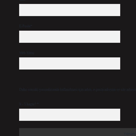
E-Posta*
Web Sitesi
Daha sonraki yorumlarımda kullanılması için adım, e-posta adresim ve site adresi
9 - 5 kaçtır?
*