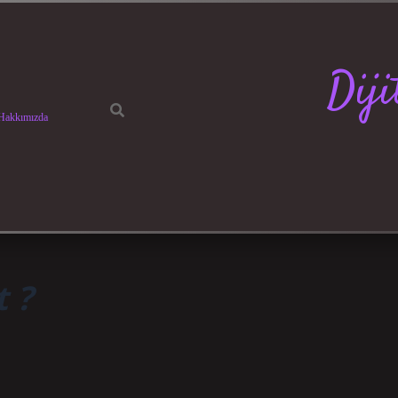
Dij
Hakkımızda
t ?