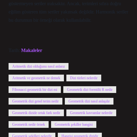
göstermeyen seriler ıraksaktır. Ancak, terimleri sıfıra doğru
eğilim gösteren tüm seriler yakınsak değildir. Harmonik seriler
bu durumun bir örneği olarak kullanılabilir.
Tarih:
Makaleler
Aritmetik dizi olduğunu nasıl anlarız
Aritmetik ve geometrik ne demek
Dizi türleri nelerdir
Fibonacci geometrik bir dizi mi
Geometrik dizi formülü R nedir
Geometrik dizi genel terim nedir
Geometrik dizi nasıl anlaşılır
Geometrik dizide ortak fark nedir
Geometrik kavramlar nelerdir
Geometrik nedir örnek
Geometrik şekiller hangisi
Geometrik şekilleri nelerdir
Hangisi geometrik dizidir