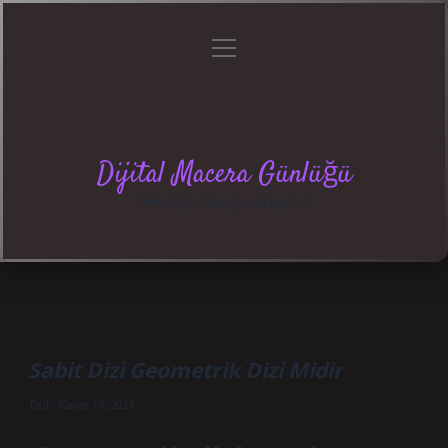
menüyü
Anasayfa
Gizlilik
Yasal
Hakkımızda
aç
Politikası
Uyarı
Dijital Macera Günlüğü
Teknolojiyle dolu eğlenceli keşifler!
Sabit Dizi Geometrik Dizi Midir
Tarih: Kasım 14, 2024