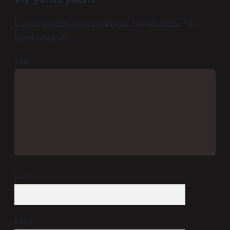
E-posta adresiniz yayınlanmayacak.
Gerekli alanlar
*
ile
işaretlenmişlerdir
Yorum
İsim*
E-Posta*