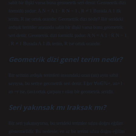
sabit bir ilişki varsa buna geometrik seri denir. Geometrik dizi
formülü şudur: A N = A 1 ⋅ R N − 1 , R ≠ 1 Burada A 1 ilk
terim, R ise ortak orandır. Geometrik dizi nedir? Bir serideki
ardışık terimler arasında sabit bir ilişki varsa buna geometrik
seri denir. Geometrik dizi formülü şudur: A N = A 1 ⋅ R N − 1
, R ≠ 1 Burada A 1 ilk terim, R ise ortak orandır.
Geometrik dizi genel terim nedir?
Bir serinin ardışık terimleri arasındaki oran (an) aynı sabit
sayıysa, bu seriye geometrik seri denir. Eğer ∀n∈ℕ+, an+1
an =r ise, (an) ortak çarpanı r olan bir geometrik seridir.
Seri yakınsak mı Iraksak mı?
Bir seri yakınsıyorsa, bu serideki terimler sıfıra doğru eğilim
göstermelidir. Bu nedenle, en az bir terimi sıfıra doğru eğilim