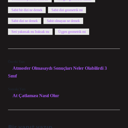
Sabit bir dizi ne demek
Sabit dizi geometrik mi
Sabit dizi ne demek
Sabit olmayan ne demek
Seri yakınsak mı Iraksak mı
Üçgen geometrik mi
Önceki Yazı
Atmosfer Olmasaydı Sonuçları Neler Olabilirdi 3
Sınıf
Sonraki Yazı
At Çatlaması Nasıl Olur
Bir yanıt yazın