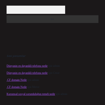
Arama
Son yorumlar
Dünyanin en dayanikli telefonu nedir
için
admin
Dünyanin en dayanikli telefonu nedir
için
Cesur
.CF domain Nedir
için
admin
.CF domain Nedir
için
Merve
Kurumsal sosyal sorumluluğun temeli nedir
için
admin