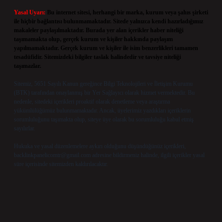
Yasal Uyarı:
Bu internet sitesi, herhangi bir marka, kurum veya şahıs şirketi
ile hiçbir bağlantısı bulunmamaktadır. Sitede yalnızca kendi hazırladığımız
makaleler paylaşılmaktadır. Burada yer alan içerikler haber niteliği
taşımamakta olup, gerçek kurum ve kişiler hakkında paylaşım
yapılmamaktadır. Gerçek kurum ve kişiler ile isim benzerlikleri tamamen
tesadüfidir. Sitemizdeki bilgiler taslak halindedir ve tavsiye niteliği
taşımazlar.
Sitemiz, 5651 Sayılı Kanun gereğince Bilgi Teknolojileri ve İletişim Kurumu
(BTK) tarafından onaylanmış bir Yer Sağlayıcı olarak hizmet vermektedir. Bu
nedenle, sitedeki içerikleri proaktif olarak denetleme veya araştırma
yükümlülüğümüz bulunmamaktadır. Ancak, üyelerimiz yazdıkları içeriklerin
sorumluluğunu taşımakta olup, siteye üye olarak bu sorumluluğu kabul etmiş
sayılırlar.
Hukuka ve yasal düzenlemelere aykırı olduğunu düşündüğünüz içerikleri,
backlinkpanelicomtr@gmail.com
adresine bildirmeniz halinde, ilgili içerikler yasal
süre içerisinde sitemizden kaldırılacaktır.