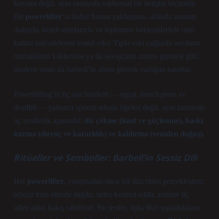
kavram değil, aynı zamanda toplumsal bir iletişim biçimidir.
Bir
powerlifter
’ın halter barına yaklaşması, aslında insanın
doğayla, kendi sınırlarıyla ve toplumun beklentileriyle olan
kadim mücadelesini temsil eder. Tıpkı eski çağlarda avcıların
mızraklarını kaldırması ya da savaşçının zırhını giymesi gibi,
modern insan da barbell’in altına girerek varlığını kanıtlar.
Powerlifting’in üç ana hareketi — squat, bench press ve
deadlift — yalnızca sporun teknik öğeleri değil, aynı zamanda
üç sembolik aşamadır:
diz çökme (itaat ve güçlenme), baskı
kurma (direnç ve kararlılık) ve kaldırma (yeniden doğuş).
Ritüeller ve Semboller: Barbell’in Sessiz Dili
Her
powerlifter
, yarışmadan önce bir dizi ritüel gerçekleştirir:
tebeşir tozu ellerde dağılır, nefes kontrol edilir, zemine üç
adım atılır, bakış sabitlenir. Bu jestler, tıpkı ilkel toplulukların