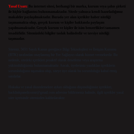
Yasal Uyarı:
Bu internet sitesi, herhangi bir marka, kurum veya şahıs şirketi
ile hiçbir bağlantısı bulunmamaktadır. Sitede yalnızca kendi hazırladığımız
makaleler paylaşılmaktadır. Burada yer alan içerikler haber niteliği
taşımamakta olup, gerçek kurum ve kişiler hakkında paylaşım
yapılmamaktadır. Gerçek kurum ve kişiler ile isim benzerlikleri tamamen
tesadüfidir. Sitemizdeki bilgiler taslak halindedir ve tavsiye niteliği
taşımazlar.
Sitemiz, 5651 Sayılı Kanun gereğince Bilgi Teknolojileri ve İletişim Kurumu
(BTK) tarafından onaylanmış bir Yer Sağlayıcı olarak hizmet vermektedir. Bu
nedenle, sitedeki içerikleri proaktif olarak denetleme veya araştırma
yükümlülüğümüz bulunmamaktadır. Ancak, üyelerimiz yazdıkları içeriklerin
sorumluluğunu taşımakta olup, siteye üye olarak bu sorumluluğu kabul etmiş
sayılırlar.
Hukuka ve yasal düzenlemelere aykırı olduğunu düşündüğünüz içerikleri,
backlinkpanelicomtr@gmail.com
adresine bildirmeniz halinde, ilgili içerikler yasal
süre içerisinde sitemizden kaldırılacaktır.