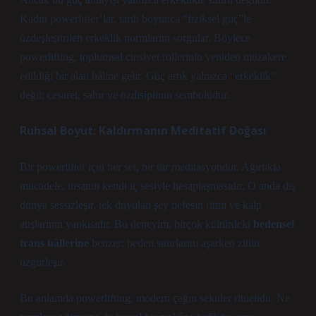
Kadın powerlifter’lar, tarih boyunca “fiziksel güç”le
özdeşleştirilen erkeklik normlarını sorgular. Böylece
powerlifting, toplumsal cinsiyet rollerinin yeniden müzakere
edildiği bir alan hâline gelir. Güç artık yalnızca “erkeklik”
değil; cesaret, sabır ve özdisiplinin sembolüdür.
Ruhsal Boyut: Kaldırmanın Meditatif Doğası
Bir powerlifter için her set, bir tür meditasyondur. Ağırlıkla
mücadele, insanın kendi iç sesiyle hesaplaşmasıdır. O anda dış
dünya sessizleşir, tek duyulan şey nefesin ritmi ve kalp
atışlarının yankısıdır. Bu deneyim, birçok kültürdeki
bedensel
trans hâllerine
benzer: beden sınırlarını aşarken zihin
özgürleşir.
Bu anlamda powerlifting, modern çağın seküler ritüelidir. Ne