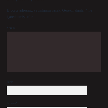
E-posta adresiniz yayınlanmayacak.
Gerekli alanlar
*
ile
işaretlenmişlerdir
Yorum
İsim*
E-Posta*