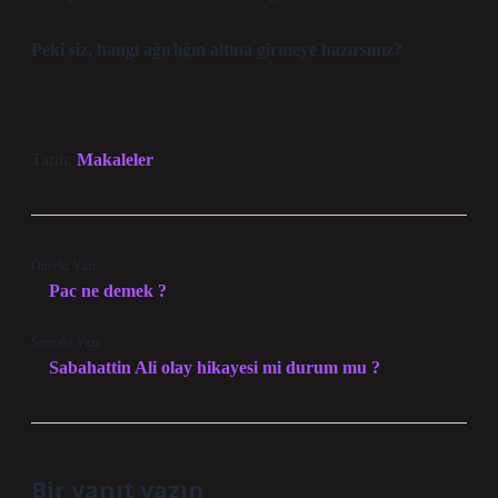
Peki siz, hangi ağırlığın altına girmeye hazırsınız?
Tarih:
Makaleler
Önceki Yazı
Pac ne demek ?
Sonraki Yazı
Sabahattin Ali olay hikayesi mi durum mu ?
Bir yanıt yazın