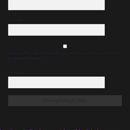
Web Sitesi
Daha sonraki yorumlarımda kullanılması için adım, e-posta adresim ve site adresim
bu tarayıcıya kaydedilsin.
5 + 3 kaçtır?
*