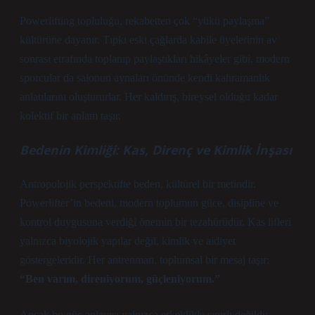
Powerlifting topluluğu, rekabetten çok “yükü paylaşma”
kültürüne dayanır. Tıpkı eski çağlarda kabile üyelerinin av
sonrası etrafında toplanıp paylaştıkları hikâyeler gibi, modern
sporcular da salonun aynaları önünde kendi kahramanlık
anlatılarını oluştururlar. Her kaldırış, bireysel olduğu kadar
kolektif bir anlam taşır.
Bedenin Kimliği: Kas, Direnç ve Kimlik İnşası
Antropolojik perspektifte beden, kültürel bir metindir.
Powerlifter’in bedeni, modern toplumun güce, disipline ve
kontrol duygusuna verdiği önemin bir tezahürüdür. Kas lifleri
yalnızca biyolojik yapılar değil, kimlik ve aidiyet
göstergeleridir. Her antrenman, toplumsal bir mesaj taşır:
“Ben varım, direniyorum, güçleniyorum.”
Ancak bu güç anlayışı yalnızca erkeklikle sınırlı değildir.