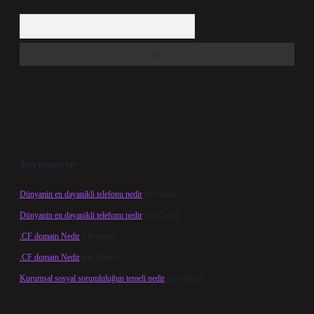
Arama
Son yorumlar
Dünyanin en dayanikli telefonu nedir
için
admin
Dünyanin en dayanikli telefonu nedir
için
Cesur
.CF domain Nedir
için
admin
.CF domain Nedir
için
Merve
Kurumsal sosyal sorumluluğun temeli nedir
için
admin