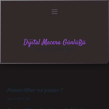
menüyü
Anasayfa
Gizlilik
Yasal
Hakkımızda
aç
Politikası
Uyarı
Dijital Macera Günlüğü
Teknolojiyle dolu eğlenceli keşifler!
Powerlifter ne yapar ?
Tarih: Aralık 4, 2025