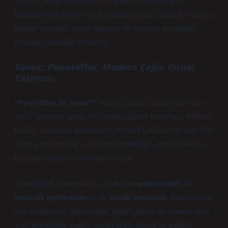
tanrılara adanır ne de kutsal bir mekâna bağlıdır, ama
katılanlar için derin bir içsel dönüşüm sağlar. Barbell, modern
insanın totemidir; kutsal olmayan bir dünyada kutsallığın
yeniden yaratıldığı bir araçtır.
Sonuç: Powerlifter, Modern Çağın Ritüel
Taşıyıcısı
“
Powerlifter ne yapar?
” sorusu, aslında “İnsan neden güç
arar?” sorusuna uzanır. O, yalnızca ağırlık kaldırmaz; kültürel
kodları, toplumsal anlamları ve bireysel kimlikleri de taşır. Her
kaldırış bir direniştir — bedenin tembelliğe, zihnin korkuya,
toplumun sınırlayıcı normlarına karşı.
Powerlifting, antropolojik açıdan bir
modern ritüel
, bir
sembolik performans
ve bir
kimlik beyanıdır
. İnsanlığın en
eski arzusu olan “güçlü olma” hâlini çağdaş bir sahneye taşır.
Yani powerlifter, sadece demiri değil, anlamı da kaldırır.