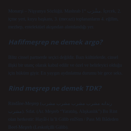
Monarşi – Nişyanya Sözlüğü. Mashrab مشْرَب “1. İçecek, 2.
içme yeri, kuyu başkanı, 3. (mecazi) toplananların 4. eğilim,
mezhep, entelektüel akışından alıntılandığı yer.
Hafifmeşrep ne demek argo?
Blitz cinsel partnerde seçici değildir. Bazı kültürlerde, cinsel
ilişki bir utanç olarak kabul edilir ve özel ve belirleyici olduğu
için hüküm giyir. En yaygın aydınlatma durumu bir gece seks.
Rind meşrep ne demek TDK?
Rindâne-Meşrep (ﺭﻧﺪﺍﻧﻪ ﻣﺸﺮﺏ ﻣﺸﺮﺏ ﻣﺸﺮﺏ ﻣﺸﺮﺏ
ﻣﺸﺮﺏ). Sıfat. (Ar. Meşreb “Yaratılış, Alışkanlık”) Bu Rint
olan herkestir: Hayâl-i la’li Gālib enîSim / Pass Mi Bâdeden
Beef-Meşreb (Leskofçilli Gālib).