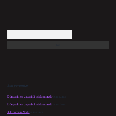
Arama
Son yorumlar
Dünyanin en dayanikli telefonu nedir
için
admin
Dünyanin en dayanikli telefonu nedir
için
Cesur
.CF domain Nedir
için
admin