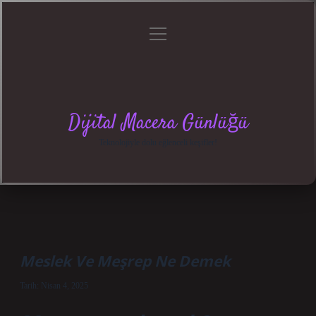
menüyü
Anasayfa
Gizlilik
Yasal
Hakkımızda
aç
Politikası
Uyarı
Dijital Macera Günlüğü
Teknolojiyle dolu eğlenceli keşifler!
Meslek Ve Meşrep Ne Demek
Tarih: Nisan 4, 2025