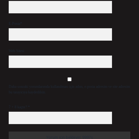
E-Posta*
Web Sitesi
Daha sonraki yorumlarımda kullanılması için adım, e-posta adresim ve site adresim
bu tarayıcıya kaydedilsin.
7 + 8 kaçtır?
*