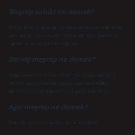
Meşrep sahibi ne demek?
Meşrep kelimesinin garip anlamları internette ayrıntılı olarak
incelenebilir. TDK’ya göre, Meşrep kelimesi alışkanlık ve
karakter anlamına gelen bir kelimedir.
Derviş meşrep ne demek?
ḫaṣlet, monarşi ve Farsça. Nihād “huy, mizaç, yaratılış”)
Derviy -tempolu, dervish yaratımı, kan, tolere edilen,
mütevazı: Biz Dervişmecker’ız (Raşat N. Güntekin).
Ağır meşrep ne demek?
Bence bu aydınlatmanın tersi anlamına gelmeli.