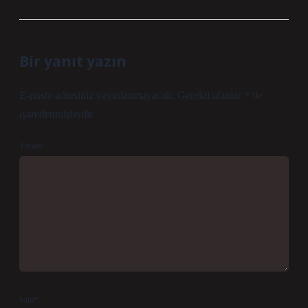
Bir yanıt yazın
E-posta adresiniz yayınlanmayacak.
Gerekli alanlar
*
ile
işaretlenmişlerdir
Yorum
İsim*