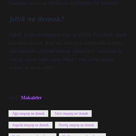
İnsanların nereye ait olduklarını açıkladıkları bir kelimedir.
Şıllık ne demek?
Şişlülk, Şanliurfa bölgesine özgü bir tatlıdır. Etimolojik olarak,
tatlı adının kökeni, Kürt’teki ıslak (yaş) kelimesinin kelimesi
olan kelimeden (şul) türetilmiştir. Şanliurfa ve Adıyaman’da
ıslak bir hamur tatlısı olarak bilinir. Ceviz şerbet arasına
sarılmış ve servis edilir.
Tarih:
Makaleler
Ağır meşrep ne demek
Alevi meşrep ne demek
Argoda meşrep ne demek
Derviş meşrep ne demek