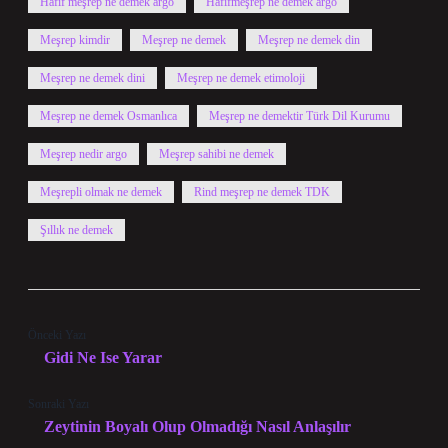
Hafif meşrep ne demek argo
Hafifmeşrep ne demek argo
Meşrep kimdir
Meşrep ne demek
Meşrep ne demek din
Meşrep ne demek dini
Meşrep ne demek etimoloji
Meşrep ne demek Osmanlıca
Meşrep ne demektir Türk Dil Kurumu
Meşrep nedir argo
Meşrep sahibi ne demek
Meşrepli olmak ne demek
Rind meşrep ne demek TDK
Şıllık ne demek
Önceki Yazı
Gidi Ne Ise Yarar
Sonraki Yazı
Zeytinin Boyalı Olup Olmadığı Nasıl Anlaşılır