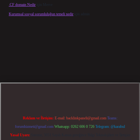
.CF domain Nedir
için
Merve
Kurumsal sosyal sorumluluğun temeli nedir
için
admin
el giriş
betexper bahis
Reklam ve İletişim:
E-mail:
backlinkpaneli@gmail.com
Teams:
forumhizmeti@gmail.com
Whatsapp: 0262 606 0 726
Telegram: @karabul
Yasal Uyarı:
Sitemiz, 5651 Sayılı Kanun gereğince Bilgi Teknolojileri ve İletişim