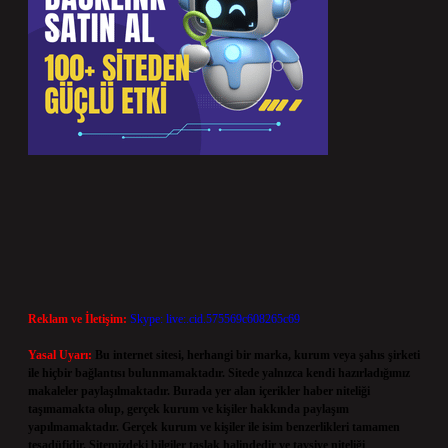
Reklam ve İletişim:
Skype: live:.cid.575569c608265c69
Yasal Uyarı:
Bu internet sitesi, herhangi bir marka, kurum veya şahıs şirketi
ile hiçbir bağlantısı bulunmamaktadır. Sitede yalnızca kendi hazırladığımız
makaleler paylaşılmaktadır. Burada yer alan içerikler haber niteliği
taşımamakta olup, gerçek kurum ve kişiler hakkında paylaşım
yapılmamaktadır. Gerçek kurum ve kişiler ile isim benzerlikleri tamamen
tesadüfidir. Sitemizdeki bilgiler taslak halindedir ve tavsiye niteliği