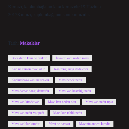
Kırmızı, kaplumbağanın kanı kırmızıdır.19 Haziran
2017Kırmızı, kaplumbağanın kanı kırmızıdır.
Tarih:
Makaleler
Böceklerin kanı ne renktir
İstakoz kanı neden mavi
Kan ne zaman mavi olur
Kan rengi neyi ifade eder
Kaplumbağa kanı ne renktir
Mavi bebek nedir
Mavi damar hangi damardır
Mavi kan hastalığı nedir
Mavi kan kimde var
Mavi kan neden olur
Mavi kan nedir tıpta
Mavi kan nedir vikipedi
Mavi kan tahlili nedir
Mavi kanlılar kimdir
Mavi ne hastası
Mavinin annesi kimdir