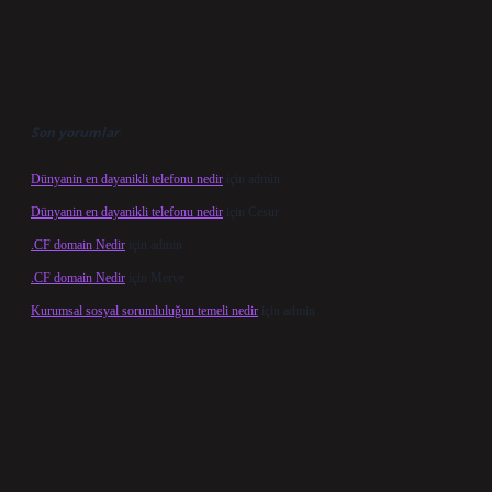
Son yorumlar
Dünyanin en dayanikli telefonu nedir
için
admin
Dünyanin en dayanikli telefonu nedir
için
Cesur
.CF domain Nedir
için
admin
.CF domain Nedir
için
Merve
Kurumsal sosyal sorumluluğun temeli nedir
için
admin