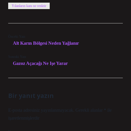
Yılanların kanı ne renktir
Önceki Yazı
Alt Karın Bölgesi Neden Yağlanır
Sonraki Yazı
Gazoz Açacağı Ne Işe Yarar
Bir yanıt yazın
E-posta adresiniz yayınlanmayacak.
Gerekli alanlar
*
ile
işaretlenmişlerdir