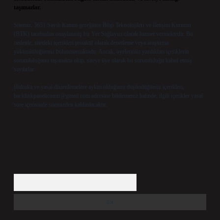
taşımazlar.
Sitemiz, 5651 Sayılı Kanun gereğince Bilgi Teknolojileri ve İletişim Kurumu
(BTK) tarafından onaylanmış bir Yer Sağlayıcı olarak hizmet vermektedir. Bu
nedenle, sitedeki içerikleri proaktif olarak denetleme veya araştırma
yükümlülüğümüz bulunmamaktadır. Ancak, üyelerimiz yazdıkları içeriklerin
sorumluluğunu taşımakta olup, siteye üye olarak bu sorumluluğu kabul etmiş
sayılırlar.
Hukuka ve yasal düzenlemelere aykırı olduğunu düşündüğünüz içerikleri,
backlinkpanelicomtr@gmail.com
adresine bildirmeniz halinde, ilgili içerikler yasal
süre içerisinde sitemizden kaldırılacaktır.
Arama