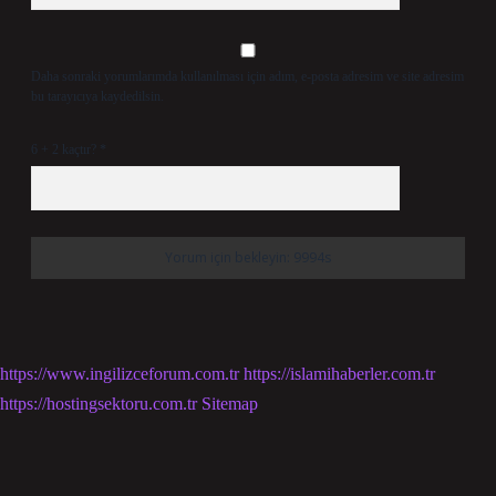
Daha sonraki yorumlarımda kullanılması için adım, e-posta adresim ve site adresim
bu tarayıcıya kaydedilsin.
6 + 2 kaçtır?
*
https://www.ingilizceforum.com.tr
https://islamihaberler.com.tr
https://hostingsektoru.com.tr
Sitemap