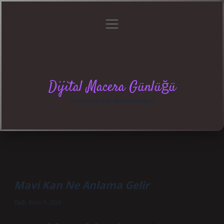
menüyü
Anasayfa
Gizlilik
Yasal
Hakkımızda
aç
Politikası
Uyarı
Dijital Macera Günlüğü
Teknolojiyle dolu eğlenceli keşifler!
Mavi Kan Ne Anlama Gelir
Tarih: Ekim 9, 2024