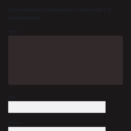
E-posta adresiniz yayınlanmayacak.
Gerekli alanlar
*
ile
işaretlenmişlerdir
Yorum
İsim*
E-Posta*