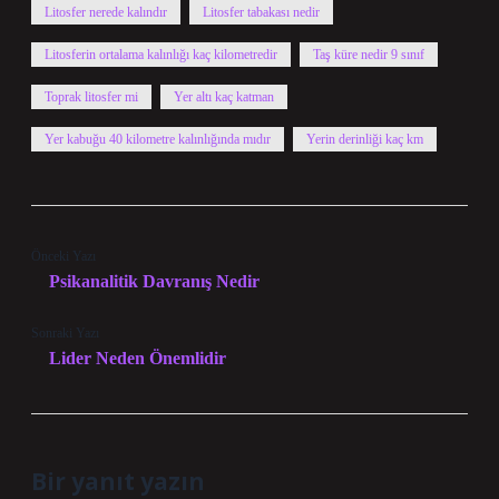
Litosfer nerede kalındır
Litosfer tabakası nedir
Litosferin ortalama kalınlığı kaç kilometredir
Taş küre nedir 9 sınıf
Toprak litosfer mi
Yer altı kaç katman
Yer kabuğu 40 kilometre kalınlığında mıdır
Yerin derinliği kaç km
Önceki Yazı
Psikanalitik Davranış Nedir
Sonraki Yazı
Lider Neden Önemlidir
Bir yanıt yazın