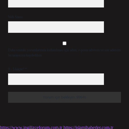
Web Sitesi
Daha sonraki yorumlarımda kullanılması için adım, e-posta adresim ve site adresim
bu tarayıcıya kaydedilsin.
9 - 5 kaçtır?
*
https://www.ingilizceforum.com.tr
https://islamihaberler.com.tr