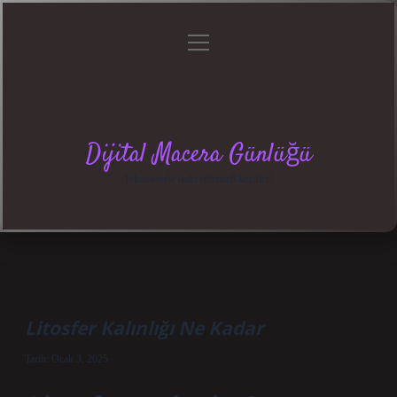
menüyü
Anasayfa
Gizlilik
Yasal
Hakkımızda
aç
Politikası
Uyarı
Dijital Macera Günlüğü
Teknolojiyle dolu eğlenceli keşifler!
Litosfer Kalınlığı Ne Kadar
Tarih: Ocak 3, 2025