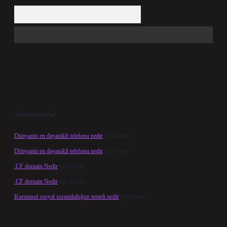
Arama
Son yorumlar
Dünyanin en dayanikli telefonu nedir
için
admin
Dünyanin en dayanikli telefonu nedir
için
Cesur
.CF domain Nedir
için
admin
.CF domain Nedir
için
Merve
Kurumsal sosyal sorumluluğun temeli nedir
için
admin