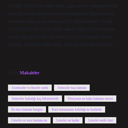
Litosfer, Dünya’nın daha soğuk, daha sert ve mekanik olarak
daha güçlü katı dış tabakası veya kabuğudur. Buna karşılık,
astenosfer daha sıcak, daha zayıf ve daha sünektir.1 Aralık
2023Litosfer, Dünya’nın daha soğuk, daha sert ve mekanik
olarak daha güçlü katı dış tabakası veya kabuğudur. Buna
karşılık, astenosfer daha sıcak, daha zayıf ve daha sünektir.
Tarih:
Makaleler
Astenosfer ve litosfer nedir
Atmosfer kaç katman
Atmosfer kalınlığı kaç kilometredir
Dünyanın en kalın katmanı neresi
En ince katman hangisi
Kara katmanının kalınlığı ne kadardır
Litosfer en ince katman mı
Litosfer ne kadar
Litosfer nedir özet