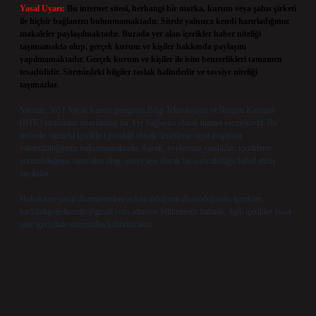
Yasal Uyarı:
Bu internet sitesi, herhangi bir marka, kurum veya şahıs şirketi
ile hiçbir bağlantısı bulunmamaktadır. Sitede yalnızca kendi hazırladığımız
makaleler paylaşılmaktadır. Burada yer alan içerikler haber niteliği
taşımamakta olup, gerçek kurum ve kişiler hakkında paylaşım
yapılmamaktadır. Gerçek kurum ve kişiler ile isim benzerlikleri tamamen
tesadüfidir. Sitemizdeki bilgiler taslak halindedir ve tavsiye niteliği
taşımazlar.
Sitemiz, 5651 Sayılı Kanun gereğince Bilgi Teknolojileri ve İletişim Kurumu
(BTK) tarafından onaylanmış bir Yer Sağlayıcı olarak hizmet vermektedir. Bu
nedenle, sitedeki içerikleri proaktif olarak denetleme veya araştırma
yükümlülüğümüz bulunmamaktadır. Ancak, üyelerimiz yazdıkları içeriklerin
sorumluluğunu taşımakta olup, siteye üye olarak bu sorumluluğu kabul etmiş
sayılırlar.
Hukuka ve yasal düzenlemelere aykırı olduğunu düşündüğünüz içerikleri,
backlinkpanelicomtr@gmail.com
adresine bildirmeniz halinde, ilgili içerikler yasal
süre içerisinde sitemizden kaldırılacaktır.