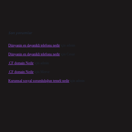
Son yorumlar
Dünyanin en dayanikli telefonu nedir
için
admin
Dünyanin en dayanikli telefonu nedir
için
Cesur
.CF domain Nedir
için
admin
.CF domain Nedir
için
Merve
Kurumsal sosyal sorumluluğun temeli nedir
için
admin