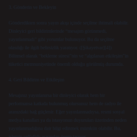
3. Gönderin ve Bekleyin
Gönderdikten sonra yayın akışı içinde seçilme ihtimali olabilir.
Dinleyici geri bildirimlerinde “mesajım görünmedi,
yayınlanmadı” gibi yorumlar bulunuyor. Bu da seçilme
olasılığı ile ilgili belirsizlik yaratıyor. ([Şikayetvar][4])
Bilimsel olarak “bekleme süresi”nin ve “algılanan etkileşim”in
tüketici memnuniyetinde önemli olduğu görülmüş durumda.
4. Geri Bildirim ve Etkileşim
Mesajınız yayınlanırsa bir dinleyici olarak hem bir
performansa katkıda bulunmuş olursunuz hem de radyo ile
aranızdaki bağ güçlenir. Eğer yayınlanmadıysa, res­mi sosyal
medya kanalları ya da istasyonun duyuruları üzerinden neden
yayınlanmadığına dair bilgi edinmek mümkün olabilir. Bu,
işlemin şeffaflığı açısından önem taşıyor.