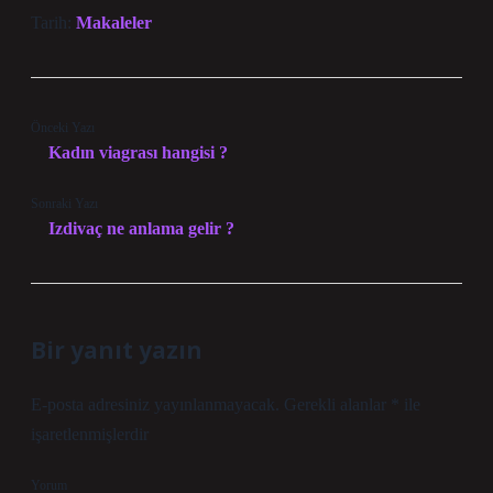
Tarih:
Makaleler
Önceki Yazı
Kadın viagrası hangisi ?
Sonraki Yazı
Izdivaç ne anlama gelir ?
Bir yanıt yazın
E-posta adresiniz yayınlanmayacak.
Gerekli alanlar
*
ile
işaretlenmişlerdir
Yorum