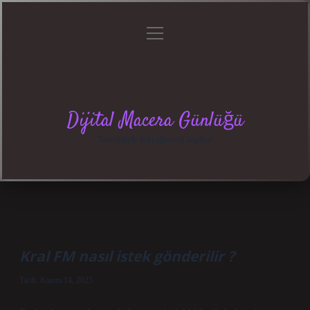
menüyü
Anasayfa
Gizlilik
Yasal
Hakkımızda
aç
Politikası
Uyarı
Dijital Macera Günlüğü
Teknolojiyle dolu eğlenceli keşifler!
Kral FM nasıl istek gönderilir ?
Tarih: Kasım 14, 2025