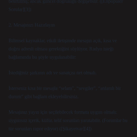
belirtilmiş; ancak güncel doğruluğu değişebilir. ([Enpopuler
Sorular][3])
2. Mesajınızı Hazırlayın
Bilimsel kaynaklar, etkili iletişimde mesajın açık, kısa ve
doğru adresli olması gerektiğini söylüyor. Radyo isteği
bağlamında bu şöyle uygulanabilir:
İstediğiniz şarkının adı ve sanatçısı net olmalı.
İsterseniz kısa bir mesajla “selam”, “sevgiler”, “anlamlı bir
durum” gibi bağlam ekleyebilirsiniz.
Mesajınız yayın için seçilebilecek formata uygun olmalı:
uygunsuz içerik, küfür, telif sorunları yaratabilir. (Forumlar bu
tür sorunları rapor ediyor) ([Şikayetvar][4])