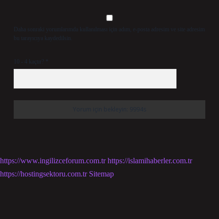
Daha sonraki yorumlarımda kullanılması için adım, e-posta adresim ve site adresim
bu tarayıcıya kaydedilsin.
10 - 4 kaçtır?
*
https://www.ingilizceforum.com.tr
https://islamihaberler.com.tr
https://hostingsektoru.com.tr
Sitemap