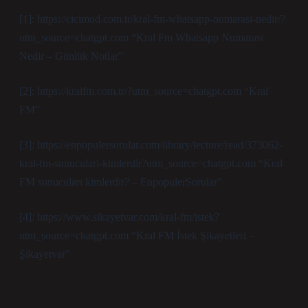
[1]: https://cicimod.com.tr/kral-fm-whatsapp-numarasi-nedir/?
utm_source=chatgpt.com “Kral Fm Whatsapp Numarası
Nedir – Günlük Notlar”
[2]: https://kralfm.com.tr/?utm_source=chatgpt.com “Kral
FM”
[3]: https://enpopulersorular.com/library/lecture/read/373062-
kral-fm-sunuculari-kimlerdir?utm_source=chatgpt.com “Kral
FM sunucuları kimlerdir? – EnpopulerSorular”
[4]: https://www.sikayetvar.com/kral-fm/istek?
utm_source=chatgpt.com “Kral FM İstek Şikayetleri –
Şikayetvar”