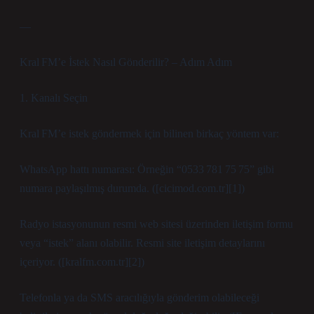
—
Kral FM’e İstek Nasıl Gönderilir? – Adım Adım
1. Kanalı Seçin
Kral FM’e istek göndermek için bilinen birkaç yöntem var:
WhatsApp hattı numarası: Örneğin “0533 781 75 75” gibi
numara paylaşılmış durumda. ([cicimod.com.tr][1])
Radyo istasyonunun resmi web sitesi üzerinden iletişim formu
veya “istek” alanı olabilir. Resmi site iletişim detaylarını
içeriyor. ([kralfm.com.tr][2])
Telefonla ya da SMS aracılığıyla gönderim olabileceği