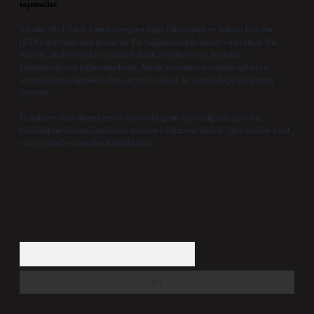
taşımazlar.
Sitemiz, 5651 Sayılı Kanun gereğince Bilgi Teknolojileri ve İletişim Kurumu
(BTK) tarafından onaylanmış bir Yer Sağlayıcı olarak hizmet vermektedir. Bu
nedenle, sitedeki içerikleri proaktif olarak denetleme veya araştırma
yükümlülüğümüz bulunmamaktadır. Ancak, üyelerimiz yazdıkları içeriklerin
sorumluluğunu taşımakta olup, siteye üye olarak bu sorumluluğu kabul etmiş
sayılırlar.
Hukuka ve yasal düzenlemelere aykırı olduğunu düşündüğünüz içerikleri,
backlinkpanelicomtr@gmail.com
adresine bildirmeniz halinde, ilgili içerikler yasal
süre içerisinde sitemizden kaldırılacaktır.
Arama