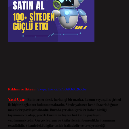
Reklam ve İletişim:
Skype: live:.cid.575569c608265c69
Yasal Uyarı:
Bu internet sitesi, herhangi bir marka, kurum veya şahıs şirketi
ile hiçbir bağlantısı bulunmamaktadır. Sitede yalnızca kendi hazırladığımız
makaleler paylaşılmaktadır. Burada yer alan içerikler haber niteliği
taşımamakta olup, gerçek kurum ve kişiler hakkında paylaşım
yapılmamaktadır. Gerçek kurum ve kişiler ile isim benzerlikleri tamamen
tesadüfidir. Sitemizdeki bilgiler taslak halindedir ve tavsiye niteliği