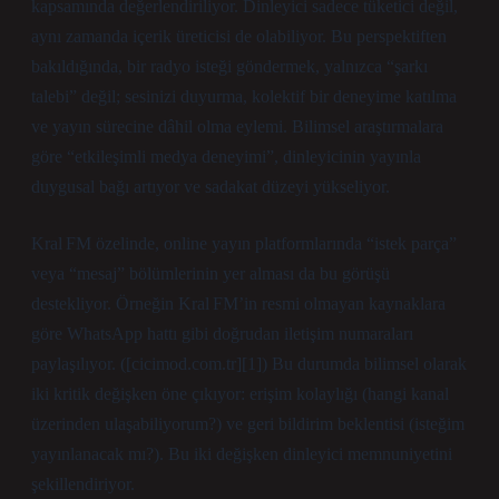
kapsamında değerlendiriliyor. Dinleyici sadece tüketici değil,
aynı zamanda içerik üreticisi de olabiliyor. Bu perspektiften
bakıldığında, bir radyo isteği göndermek, yalnızca “şarkı
talebi” değil; sesinizi duyurma, kolektif bir deneyime katılma
ve yayın sürecine dâhil olma eylemi. Bilimsel araştırmalara
göre “etkileşimli medya deneyimi”, dinleyicinin yayınla
duygusal bağı artıyor ve sadakat düzeyi yükseliyor.
Kral FM özelinde, online yayın platformlarında “istek parça”
veya “mesaj” bölümlerinin yer alması da bu görüşü
destekliyor. Örneğin Kral FM’in resmi olmayan kaynaklara
göre WhatsApp hattı gibi doğrudan iletişim numaraları
paylaşılıyor. ([cicimod.com.tr][1]) Bu durumda bilimsel olarak
iki kritik değişken öne çıkıyor: erişim kolaylığı (hangi kanal
üzerinden ulaşabiliyorum?) ve geri bildirim beklentisi (isteğim
yayınlanacak mı?). Bu iki değişken dinleyici memnuniyetini
şekillendiriyor.