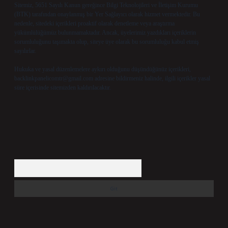
Sitemiz, 5651 Sayılı Kanun gereğince Bilgi Teknolojileri ve İletişim Kurumu
(BTK) tarafından onaylanmış bir Yer Sağlayıcı olarak hizmet vermektedir. Bu
nedenle, sitedeki içerikleri proaktif olarak denetleme veya araştırma
yükümlülüğümüz bulunmamaktadır. Ancak, üyelerimiz yazdıkları içeriklerin
sorumluluğunu taşımakta olup, siteye üye olarak bu sorumluluğu kabul etmiş
sayılırlar.
Hukuka ve yasal düzenlemelere aykırı olduğunu düşündüğünüz içerikleri,
backlinkpanelicomtr@gmail.com
adresine bildirmeniz halinde, ilgili içerikler yasal
süre içerisinde sitemizden kaldırılacaktır.
Arama