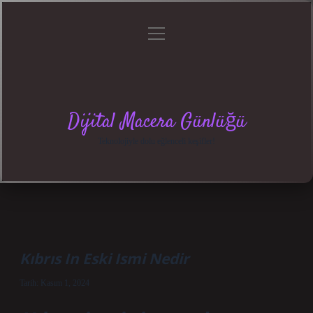
menüyü
Anasayfa
Gizlilik
Yasal
Hakkımızda
aç
Politikası
Uyarı
Dijital Macera Günlüğü
Teknolojiyle dolu eğlenceli keşifler!
Kıbrıs In Eski Ismi Nedir
Tarih: Kasım 1, 2024