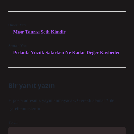
Önceki Yazı
Mısır Tanrısı Seth Kimdir
Sonraki Yazı
Pırlanta Yüzük Satarken Ne Kadar Değer Kaybeder
Bir yanıt yazın
E-posta adresiniz yayınlanmayacak.
Gerekli alanlar
*
ile
işaretlenmişlerdir
Yorum