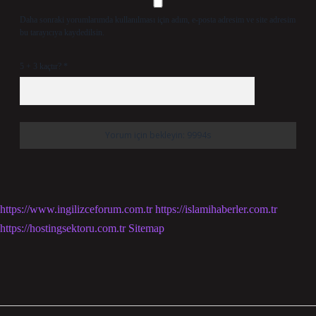
Daha sonraki yorumlarımda kullanılması için adım, e-posta adresim ve site adresim
bu tarayıcıya kaydedilsin.
5 + 3 kaçtır?
*
https://www.ingilizceforum.com.tr
https://islamihaberler.com.tr
https://hostingsektoru.com.tr
Sitemap