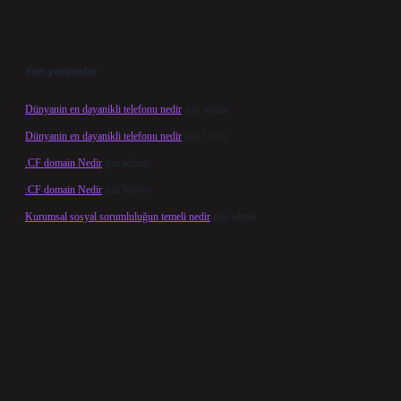
Son yorumlar
Dünyanin en dayanikli telefonu nedir
için
admin
Dünyanin en dayanikli telefonu nedir
için
Cesur
.CF domain Nedir
için
admin
.CF domain Nedir
için
Merve
Kurumsal sosyal sorumluluğun temeli nedir
için
admin