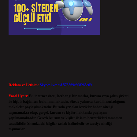
Reklam ve İletişim:
Skype: live:.cid.575569c608265c69
Yasal Uyarı:
Bu internet sitesi, herhangi bir marka, kurum veya şahıs şirketi
ile hiçbir bağlantısı bulunmamaktadır. Sitede yalnızca kendi hazırladığımız
makaleler paylaşılmaktadır. Burada yer alan içerikler haber niteliği
taşımamakta olup, gerçek kurum ve kişiler hakkında paylaşım
yapılmamaktadır. Gerçek kurum ve kişiler ile isim benzerlikleri tamamen
tesadüfidir. Sitemizdeki bilgiler taslak halindedir ve tavsiye niteliği
taşımazlar.