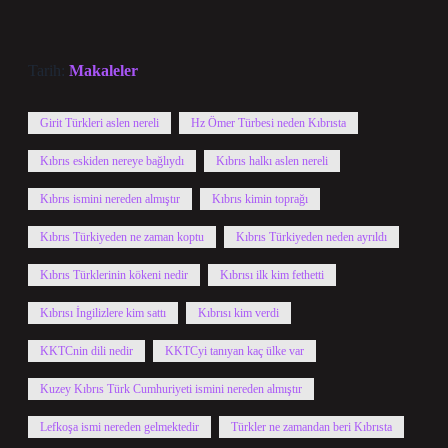
Tarih:
Makaleler
Girit Türkleri aslen nereli
Hz Ömer Türbesi neden Kıbrısta
Kıbrıs eskiden nereye bağlıydı
Kıbrıs halkı aslen nereli
Kıbrıs ismini nereden almıştır
Kıbrıs kimin toprağı
Kıbrıs Türkiyeden ne zaman koptu
Kıbrıs Türkiyeden neden ayrıldı
Kıbrıs Türklerinin kökeni nedir
Kıbrısı ilk kim fethetti
Kıbrısı İngilizlere kim sattı
Kıbrısı kim verdi
KKTCnin dili nedir
KKTCyi tanıyan kaç ülke var
Kuzey Kıbrıs Türk Cumhuriyeti ismini nereden almıştır
Lefkoşa ismi nereden gelmektedir
Türkler ne zamandan beri Kıbrısta