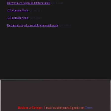
Dünyanin en dayanikli telefonu nedir
için
Cesur
.CF domain Nedir
için
admin
.CF domain Nedir
için
Merve
Kurumsal sosyal sorumluluğun temeli nedir
için
admin
t güncel giriş
betexper bahis
Reklam ve İletişim:
E-mail:
backlinkpaneli@gmail.com
Teams: