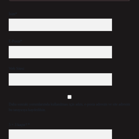
İsim*
E-Posta*
Web Sitesi
Daha sonraki yorumlarımda kullanılması için adım, e-posta adresim ve site adresim
bu tarayıcıya kaydedilsin.
5 + 3 kaçtır?
*