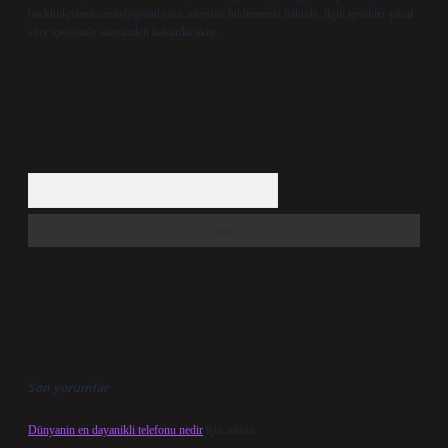
backlinkpanelicomtr@gmail.com
adresine bildirmeniz halinde, ilgili içerikler yasal
süre içerisinde sitemizden kaldırılacaktır.
Arama
Son yorumlar
Dünyanin en dayanikli telefonu nedir
için
admin