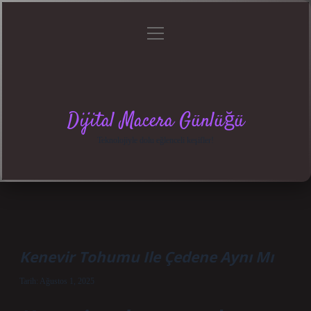
menüyü
Anasayfa
Gizlilik
Yasal
Hakkımızda
aç
Politikası
Uyarı
Dijital Macera Günlüğü
Teknolojiyle dolu eğlenceli keşifler!
Kenevir Tohumu Ile Çedene Aynı Mı
Tarih: Ağustos 1, 2025