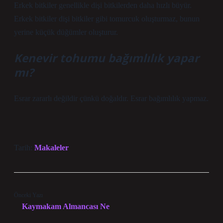
Erkek bitkiler genellikle dişi bitkilerden daha hızlı büyür.
Erkek bitkiler dişi bitkiler gibi tomurcuk oluşturmaz, bunun
yerine küçük düğümler oluşturur.
Kenevir tohumu bağımlılık yapar
mı?
Esrar zararlı değildir çünkü doğaldır. Esrar bağımlılık yapmaz.
Tarih:
Makaleler
Önceki Yazı
Kaymakam Almancası Ne