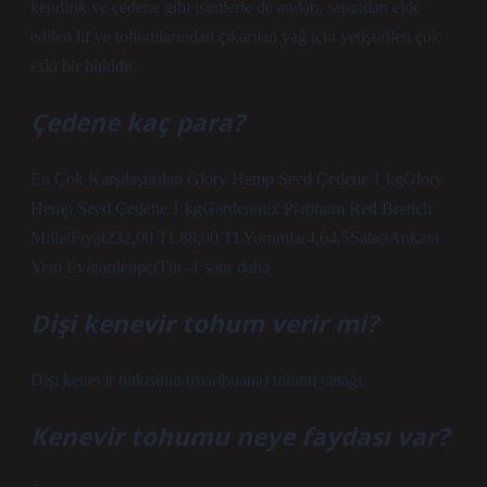
kendirik ve çedene gibi isimlerle de anılan, sapından elde
edilen lif ve tohumlarından çıkarılan yağ için yetiştirilen çok
eski bir bitkidir.
Çedene kaç para?
En Çok Karşılaştırılan Glory Hemp Seed Çedene 1 kgGlory
Hemp Seed Çedene 1 kgGardenmix Platinum Red Branch
MilletFiyat232,00 TL88,00 TLYorumlar4,64,5SatıcıAnkara
Yem EvigardenpetTür–1 satır daha
Dişi kenevir tohum verir mi?
Dişi kenevir bitkisinin (marihuana) tohum yatağı.
Kenevir tohumu neye faydası var?