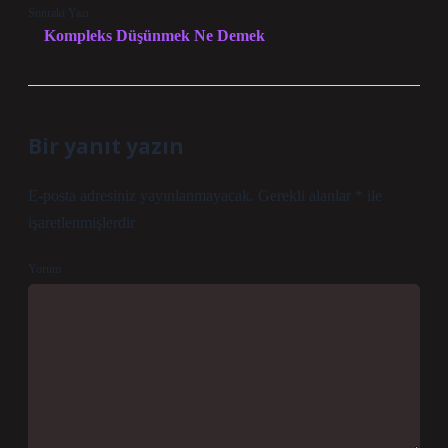
Sonraki Yazı
Kompleks Düşünmek Ne Demek
Bir yanıt yazın
E-posta adresiniz yayınlanmayacak.
Gerekli alanlar
*
ile
işaretlenmişlerdir
Yorum