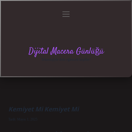
menüyü
Anasayfa
Gizlilik
Yasal
Hakkımızda
aç
Politikası
Uyarı
Dijital Macera Günlüğü
Teknolojiyle dolu eğlenceli keşifler!
Kemiyet Mi Kemiyet Mi
Tarih: Mayıs 1, 2025