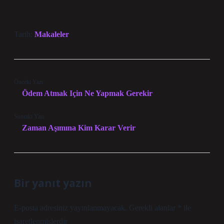
Tarih:
Makaleler
Önceki Yazı
Ödem Atmak Için Ne Yapmak Gerekir
Sonraki Yazı
Zaman Aşımına Kim Karar Verir
Bir yanıt yazın
E-posta adresiniz yayınlanmayacak.
Gerekli alanlar
*
ile
işaretlenmişlerdir