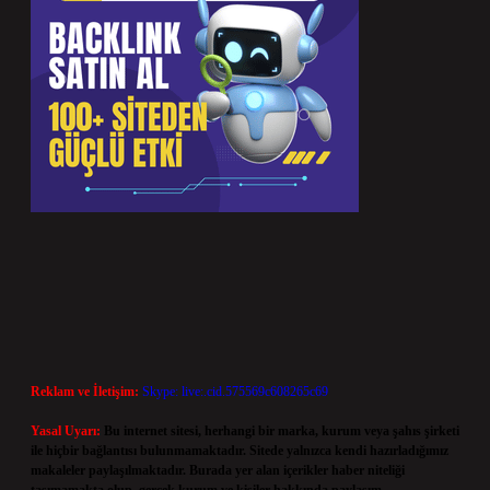
Reklam ve İletişim:
Skype: live:.cid.575569c608265c69
Yasal Uyarı:
Bu internet sitesi, herhangi bir marka, kurum veya şahıs şirketi
ile hiçbir bağlantısı bulunmamaktadır. Sitede yalnızca kendi hazırladığımız
makaleler paylaşılmaktadır. Burada yer alan içerikler haber niteliği