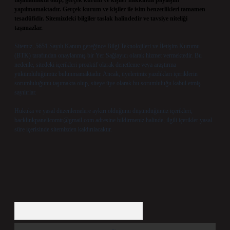
taşımamakta olup, gerçek kurum ve kişiler hakkında paylaşım
yapılmamaktadır. Gerçek kurum ve kişiler ile isim benzerlikleri tamamen
tesadüfidir. Sitemizdeki bilgiler taslak halindedir ve tavsiye niteliği
taşımazlar.
Sitemiz, 5651 Sayılı Kanun gereğince Bilgi Teknolojileri ve İletişim Kurumu
(BTK) tarafından onaylanmış bir Yer Sağlayıcı olarak hizmet vermektedir. Bu
nedenle, sitedeki içerikleri proaktif olarak denetleme veya araştırma
yükümlülüğümüz bulunmamaktadır. Ancak, üyelerimiz yazdıkları içeriklerin
sorumluluğunu taşımakta olup, siteye üye olarak bu sorumluluğu kabul etmiş
sayılırlar.
Hukuka ve yasal düzenlemelere aykırı olduğunu düşündüğünüz içerikleri,
backlinkpanelicomtr@gmail.com
adresine bildirmeniz halinde, ilgili içerikler yasal
süre içerisinde sitemizden kaldırılacaktır.
Arama