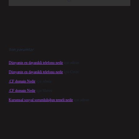
Son yorumlar
Dünyanin en dayanikli telefonu nedir
için
admin
Dünyanin en dayanikli telefonu nedir
için
Cesur
.CF domain Nedir
için
admin
.CF domain Nedir
için
Merve
Kurumsal sosyal sorumluluğun temeli nedir
için
admin