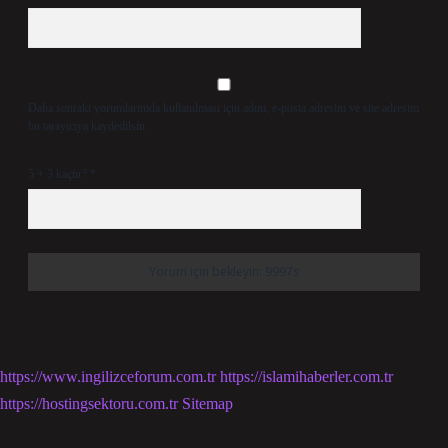
Daha sonraki yorumlarımda kullanılması için adım, e-posta adresim ve site adresim
bu tarayıcıya kaydedilsin.
5 + 3 kaçtır?
*
https://www.ingilizceforum.com.tr
https://islamihaberler.com.tr
https://hostingsektoru.com.tr
Sitemap