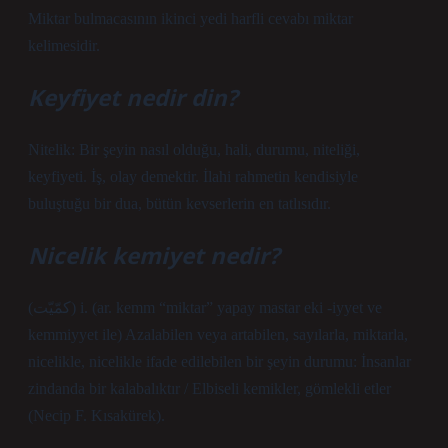
Miktar bulmacasının ikinci yedi harfli cevabı miktar
kelimesidir.
Keyfiyet nedir din?
Nitelik: Bir şeyin nasıl olduğu, hali, durumu, niteliği,
keyfiyeti. İş, olay demektir. İlahi rahmetin kendisiyle
buluştuğu bir dua, bütün kevserlerin en tatlısıdır.
Nicelik kemiyet nedir?
(ﻛﻤّﻴّﺖ) i. (ar. kemm “miktar” yapay mastar eki -iyyet ve
kemmiyyet ile) Azalabilen veya artabilen, sayılarla, miktarla,
nicelikle, nicelikle ifade edilebilen bir şeyin durumu: İnsanlar
zindanda bir kalabalıktır / Elbiseli kemikler, gömlekli etler
(Necip F. Kısakürek).