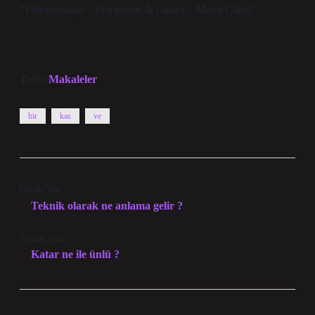
“Fibromyalgia – Symptoms & causes – Mayo Clinic”
Tarih:
Makaleler
bir
kas
ve
Önceki Yazı
Teknik olarak ne anlama gelir ?
Sonraki Yazı
Katar ne ile ünlü ?