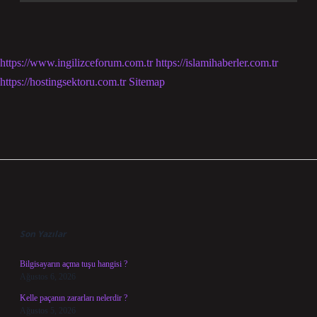
https://www.ingilizceforum.com.tr
https://islamihaberler.com.tr
https://hostingsektoru.com.tr
Sitemap
Sidebar
Son Yazılar
Bilgisayarın açma tuşu hangisi ?
Ağustos 6, 2026
Kelle paçanın zararları nelerdir ?
Ağustos 5, 2026