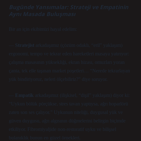
Bugünde Yansımalar: Strateji ve Empatinin
Aynı Masada Buluşması
Bir an için ekibimizi hayal edelim:
—
Stratejist
arkadaşımız (çözüm odaklı, “eril” yaklaşım)
ergonomi, tempo ve tekrar eden hareketleri masaya yatırıyor:
çalışma masasının yüksekliği, ekran hizası, omuzları yoran
çanta, tek elle taşınan market poşetleri… “Nerede tekrarlayan
yük bindiriyoruz, neleri ölçebiliriz?” diye soruyor.
—
Empatik
arkadaşımız (ilişkisel, “dişil” yaklaşım) diyor ki:
“Uykun bölük pörçükse, stres tavan yaptıysa, ağrı hoparlörü
zaten son ses çalıyor.” Uykunun niteliği, duygusal yük ve
güven duygusu, ağrı algısının düğmelerini belirgin biçimde
etkiliyor. Fibromiyaljide non-restoratif uyku ve bilişsel
bulanıklık bunun en güzel örnekleri.