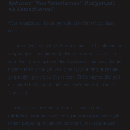
Kökenler: “Kas Romatizması” Dediğimizde
Ne Kastediyoruz?
“Kas romatizması” ifadesi genelde iki kardeş tabloyu işaret
eder:
—
Fibromiyalji
, vücudun sağ–solu ve bel üstü–bel altını tutan
yaygın ağrı
yla beraber yorgunluk, uyku sorunları ve bilişsel
zorluklarla (fibro-fog) seyreder. Araştırmalar, ağrı sinyallerinin
beyinde farklı işlendiğini ve kişinin ağrıya
artmış duyarlılık
geliştirdiğini gösteriyor. Baş ve çene (TMJ), migren, IBS gibi
durumlarla birlikte görülebilir. :contentReference[oaicite:0]
{index=0}
—
Miyofasiyal ağrı sendromu
ise kas içindeki
tetik
noktalar
ın bastırılınca yerel veya
yansıyan ağrı
üretmesiyle
tanınır. Birçok kişi bu tabloyu fibromiyaljiyle karıştırır ama