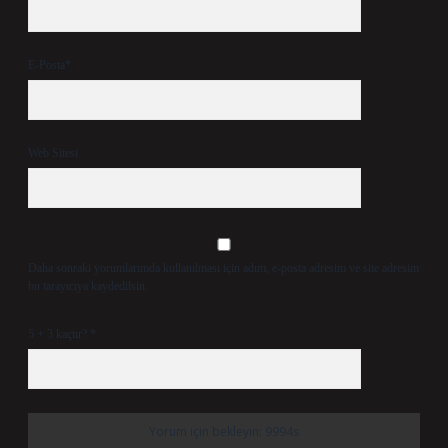
E-Posta*
Web Sitesi
Daha sonraki yorumlarımda kullanılması için adım, e-posta adresim ve site adresim
bu tarayıcıya kaydedilsin.
5 + 3 kaçtır?
*