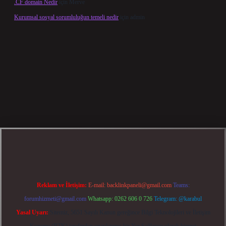
.CF domain Nedir
için
Merve
Kurumsal sosyal sorumluluğun temeli nedir
için
admin
 giriş
betexper bahis
Reklam ve İletişim:
E-mail:
backlinkpaneli@gmail.com
Teams:
forumhizmeti@gmail.com
Whatsapp: 0262 606 0 726
Telegram: @karabul
Yasal Uyarı:
Sitemiz, 5651 Sayılı Kanun gereğince Bilgi Teknolojileri ve İletişim