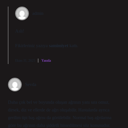
admin
Aslı!
Fikirleriniz yazıya
samimiyet
kattı.
Ekim 31, 2025
Yanıtla
Sevda
Daha çok bel ve boyunda oluşan ağrının yanı sıra omuz,
dirsek, diz ve ellerde de ağrı oluşabilir. Hastalarda ayrıca
gerilim tipi baş ağrısı da görülebilir. Normal baş ağrılarına
göre bu ağrının daha şiddetli hissedilmesi söz konusudur.