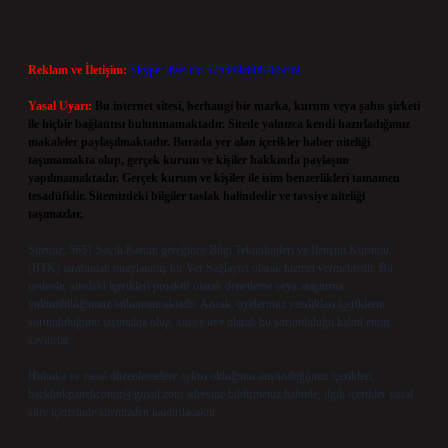
Reklam ve İletişim:
Skype: live:.cid.575569c608265c69
Yasal Uyarı:
Bu internet sitesi, herhangi bir marka, kurum veya şahıs şirketi
ile hiçbir bağlantısı bulunmamaktadır. Sitede yalnızca kendi hazırladığımız
makaleler paylaşılmaktadır. Burada yer alan içerikler haber niteliği
taşımamakta olup, gerçek kurum ve kişiler hakkında paylaşım
yapılmamaktadır. Gerçek kurum ve kişiler ile isim benzerlikleri tamamen
tesadüfidir. Sitemizdeki bilgiler taslak halindedir ve tavsiye niteliği
taşımazlar.
Sitemiz, 5651 Sayılı Kanun gereğince Bilgi Teknolojileri ve İletişim Kurumu
(BTK) tarafından onaylanmış bir Yer Sağlayıcı olarak hizmet vermektedir. Bu
nedenle, sitedeki içerikleri proaktif olarak denetleme veya araştırma
yükümlülüğümüz bulunmamaktadır. Ancak, üyelerimiz yazdıkları içeriklerin
sorumluluğunu taşımakta olup, siteye üye olarak bu sorumluluğu kabul etmiş
sayılırlar.
Hukuka ve yasal düzenlemelere aykırı olduğunu düşündüğünüz içerikleri,
backlinkpanelicomtr@gmail.com
adresine bildirmeniz halinde, ilgili içerikler yasal
süre içerisinde sitemizden kaldırılacaktır.