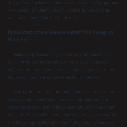
artıyor. Henüz gelişmekte olan bu alan, kişiye özel programlar
ve ev tabanlı uygulamalarla daha erişilebilir hale gelebilir.
:contentReference[oaicite:7]{index=7}
Kas Romatizması Nereye Vurur? Kısa Cevap ve
Uzun Yol
—
Kısa cevap:
Bazen
her yere
(fibromiyalji), bazen
çok
belirli bir hatta
(miyofasiyal ağrı) vurur. Ağrı yalnız kası
değil, uykunu, odaklanmanı, hatta çene ve bağırsaklarını bile
etkileyebilir. :contentReference[oaicite:8]{index=8}
—
Uzun yol:
Haritayı iyi okumak gerekir. Yaygın ağrı–uyku–
stres üçgenini ve tetik nokta–yansıyan ağrı hatlarını aynı
çerçevede görmek, hem tedavide hem günlük hayatta oyunu
değiştirir. Fibromiyaljide yaygın ağrı ve artmış ağrı duyarlılığı;
miyofasiyal ağrıda tetik nokta kaynaklı yerel/yanısıyan ağrı,