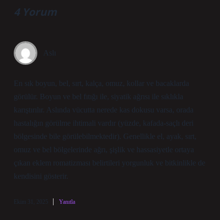
4 Yorum
Aslı
En sık boyun, bel, sırt, kalça, omuz, kollar ve bacaklarda
görülür. Boyun ve bel fıtığı ile, siyatik ağrısı ile sıklıkla
karıştırılır. Aslında vücutta nerede kas dokusu varsa, orada
hastalığın görülme ihtimali vardır (yüzde, kafada-saçlı deri
bölgesinde bile görülebilmektedir). Genellikle el, ayak, sırt,
omuz ve bel bölgelerinde ağrı, şişlik ve hassasiyetle ortaya
çıkan eklem romatizması belirtileri yorgunluk ve bitkinlikle de
kendisini gösterir.
Ekim 31, 2025
Yanıtla