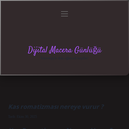
menüyü
Anasayfa
Gizlilik
Yasal
Hakkımızda
aç
Politikası
Uyarı
Dijital Macera Günlüğü
Teknolojiyle dolu eğlenceli keşifler!
Kas romatizması nereye vurur ?
Tarih: Ekim 30, 2025