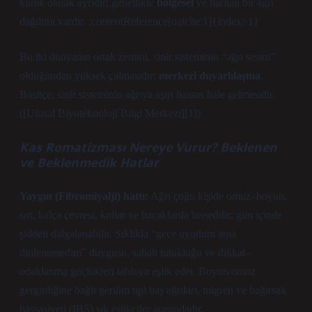
klinik olarak ayrıdır; genellikle
bölgesel
ve haritalı bir ağrı
dağılımı vardır. :contentReference[oaicite:1]{index=1}
Bu iki dünyanın ortak zemini, sinir sisteminin “ağrı sesini”
olduğundan yüksek çalmasıdır:
merkezi duyarlılaşma
.
Basitçe, sinir sisteminin ağrıya aşırı hassas hale gelmesidir.
([Ulusal Biyoteknoloji Bilgi Merkezi][1])
Kas Romatizması Nereye Vurur? Beklenen
ve Beklenmedik Hatlar
Yaygın (Fibromiyalji) hattı:
Ağrı çoğu kişide omuz–boyun,
sırt, kalça çevresi, kollar ve bacaklarda hissedilir; gün içinde
şiddeti dalgalanabilir. Sıklıkla “gece uyudum ama
dinlenemedim” duygusu, sabah tutukluğu ve dikkat–
odaklanma güçlükleri tabloya eşlik eder. Boyun/omuz
gerginliğine bağlı gerilim tipi baş ağrıları, migren ve bağırsak
hassasiyeti (IBS) sık eşlikçiler arasındadır.