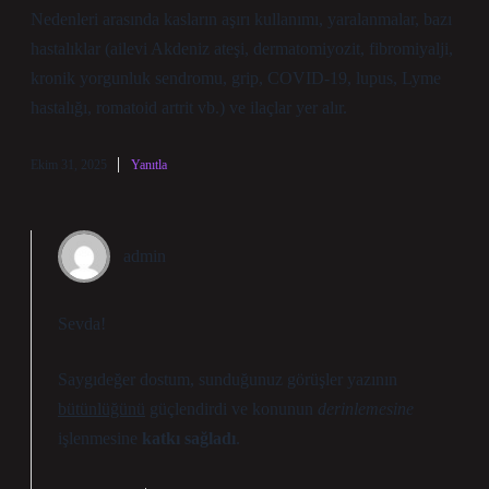
Nedenleri arasında kasların aşırı kullanımı, yaralanmalar, bazı
hastalıklar (ailevi Akdeniz ateşi, dermatomiyozit, fibromiyalji,
kronik yorgunluk sendromu, grip, COVID-19, lupus, Lyme
hastalığı, romatoid artrit vb.) ve ilaçlar yer alır.
Ekim 31, 2025
Yanıtla
admin
Sevda!
Saygıdeğer dostum, sunduğunuz görüşler yazının
bütünlüğünü
güçlendirdi ve konunun
derinlemesine
işlenmesine
katkı sağladı
.