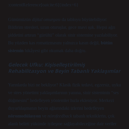
:contentReference[oaicite:6]{index=6}
Günümüzün
dijital omurgası
da tabloyu büyütebiliyor:
Bildirim stresleri, uzun oturuşlar, gece mavi ışık. Hepsi ağrı
şiddetini artıran “gürültü” olarak sinir sistemine yazılabiliyor.
Bu yüzden kas romatizmasını yalnızca kasın değil,
bütün
sistemin
hikâyesi gibi okumak daha doğru.
Gelecek Ufku: Kişiselleştirilmiş
Rehabilitasyon ve Beyin Tabanlı Yaklaşımlar
Yarınlarda bizi ne bekliyor? Klasik fizik tedavi, egzersiz, uyku
ve stres yönetimi yaklaşımlarının yanına, sinir sisteminin “ses
düğmesini” hedefleyen yöntemler hızla ekleniyor. Merkezi
duyarlılaşmanın beyin ağlarındaki izlerini hedefleyen
nöromodülasyon
ve
nörofeedback
tabanlı tekniklerin, çok
alanlı belirti yükünde iyileşme sağlayabileceğine dair veriler