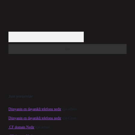
Arama
Son yorumlar
Dünyanin en dayanikli telefonu nedir
için
admin
Dünyanin en dayanikli telefonu nedir
için
Cesur
.CF domain Nedir
için
admin