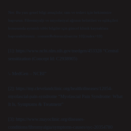
Not: Bu yazı genel bilgi amaçlıdır; tanı ve tedavi için hekiminize
başvurun. Fibromiyalji ve miyofasiyal ağrının belirtileri ve eşlikçileri
konusunda ayrıntılı tıbbi bilgiler için güncel klinik kaynaklara
başvurabilirsiniz. :contentReference[oaicite:10]{index=10}
[1]: https://www.ncbi.nlm.nih.gov/medgen/453328 “Central
sensitization (Concept Id: C2938905)
\- MedGen – NCBI”
[2]: https://my.clevelandclinic.org/health/diseases/12054-
myofascial-pain-syndrome “Myofascial Pain Syndrome: What
It Is, Symptoms & Treatment”
[3]: https://www.mayoclinic.org/diseases-
conditions/fibromyalgia/symptoms-causes/syc-20354780