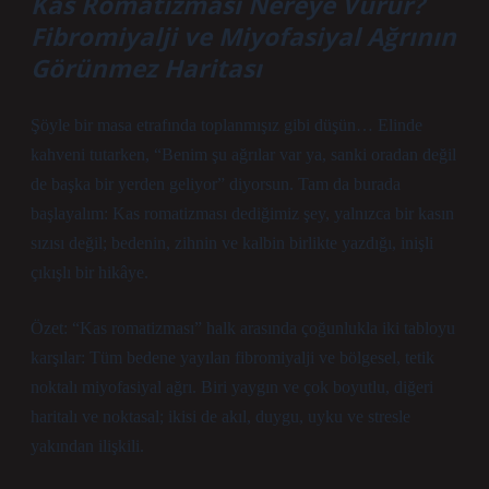
Kas Romatizması Nereye Vurur?
Fibromiyalji ve Miyofasiyal Ağrının
Görünmez Haritası
Şöyle bir masa etrafında toplanmışız gibi düşün… Elinde
kahveni tutarken, “Benim şu ağrılar var ya, sanki oradan değil
de başka bir yerden geliyor” diyorsun. Tam da burada
başlayalım: Kas romatizması dediğimiz şey, yalnızca bir kasın
sızısı değil; bedenin, zihnin ve kalbin birlikte yazdığı, inişli
çıkışlı bir hikâye.
Özet: “Kas romatizması” halk arasında çoğunlukla iki tabloyu
karşılar: Tüm bedene yayılan fibromiyalji ve bölgesel, tetik
noktalı miyofasiyal ağrı. Biri yaygın ve çok boyutlu, diğeri
haritalı ve noktasal; ikisi de akıl, duygu, uyku ve stresle
yakından ilişkili.