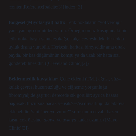
:contentReference[oaicite:3]{index=3}
Bölgesel (Miyofasiyal) hattı:
Tetik noktaların “yol verdiği”
yansıyan ağrı örüntüleri vardır. Örneğin omuz kuşağındaki bir
tetik nokta başın yanına/şakağa, kalça çevresindeki bir nokta
uyluk dışına vurabilir. Herkesin haritası bireyseldir ama ortak
payda, bir kas düğümünün komşu ya da uzak bir hatta sızı
gönderebilmesidir. ([Cleveland Clinic][2])
Beklenmedik kavşaklar:
Çene eklemi (TMJ) ağrısı, yüz–
kulak çevresi huzursuzluğu ve çiğneme yorgunluğu
fibromiyaljide şaşırtıcı derecede sık görülür; ayrıca hassas
bağırsak, huzursuz bacak ve ışık/ses/ısı duyarlılığı da tabloya
eklenebilir. Yani “nereye vurur?” sorusunun cevabı bazen
kasın çok ötesine,
algıya
ve
uykuya
kadar uzanır. ([Mayo
Clinic][3])