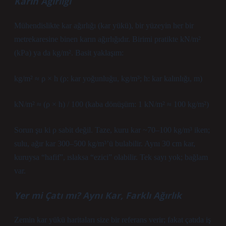
Karın Ağırlığı
Mühendislikte kar ağırlığı (kar yükü), bir yüzeyin her bir
metrekaresine binen karın ağırlığıdır. Birimi pratikte kN/m²
(kPa) ya da kg/m². Basit yaklaşım:
kg/m² ≈ ρ × h (ρ: kar yoğunluğu, kg/m³; h: kar kalınlığı, m)
kN/m² ≈ (ρ × h) / 100 (kaba dönüşüm: 1 kN/m² ≈ 100 kg/m²)
Sorun şu ki ρ sabit değil. Taze, kuru kar ~70–100 kg/m³ iken;
sulu, ağır kar 300–500 kg/m³’ü bulabilir. Aynı 30 cm kar,
kuruysa “hafif”, ıslaksa “ezici” olabilir. Tek sayı yok; bağlam
var.
Yer mi Çatı mı? Aynı Kar, Farklı Ağırlık
Zemin kar yükü haritaları size bir referans verir; fakat çatıda iş