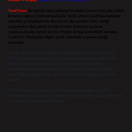
Reklam ve İletişim:
Skype: live:.cid.575569c608265c69
Yasal Uyarı:
Bu internet sitesi, herhangi bir marka, kurum veya şahıs şirketi
ile hiçbir bağlantısı bulunmamaktadır. Sitede yalnızca kendi hazırladığımız
makaleler paylaşılmaktadır. Burada yer alan içerikler haber niteliği
taşımamakta olup, gerçek kurum ve kişiler hakkında paylaşım
yapılmamaktadır. Gerçek kurum ve kişiler ile isim benzerlikleri tamamen
tesadüfidir. Sitemizdeki bilgiler taslak halindedir ve tavsiye niteliği
taşımazlar.
Sitemiz, 5651 Sayılı Kanun gereğince Bilgi Teknolojileri ve İletişim Kurumu
(BTK) tarafından onaylanmış bir Yer Sağlayıcı olarak hizmet vermektedir. Bu
nedenle, sitedeki içerikleri proaktif olarak denetleme veya araştırma
yükümlülüğümüz bulunmamaktadır. Ancak, üyelerimiz yazdıkları içeriklerin
sorumluluğunu taşımakta olup, siteye üye olarak bu sorumluluğu kabul etmiş
sayılırlar.
Hukuka ve yasal düzenlemelere aykırı olduğunu düşündüğünüz içerikleri,
backlinkpanelicomtr@gmail.com
adresine bildirmeniz halinde, ilgili içerikler yasal
süre içerisinde sitemizden kaldırılacaktır.