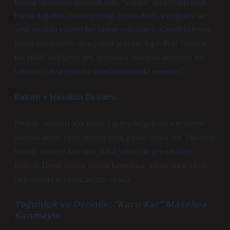
Kodlar minumum güvenlik ister; “sonsuz” senaryoları değil.
Harita değerleri; istasyon azlığı, mikro-iklim, topoğrafya ve
şehir ısı adası etkisini her zaman yakalamaz. Kar-sürüklenme
katsayıları şematik; ama çatınız şematik değil. Peki “tasarım
kar yükü” dediğimiz şey, gerçekten tasarımın kendisine mi
bakıyor; yoksa yalnızca koordinatınızdaki renge mi?
Bakım = Hesabın Devamı
Projede “olukları açık tutun, yığılma bölgelerini temizleyin”
yazmak kolay; bunu operasyonda garanti etmek zor. Tıkanmış
bir iniş, suyu ve karı tutar; lokal yükler bir gecede ikiye
katlanır. Hesap defteri burada kapanmaz; bakım planı teknik
şartnamenin ayrılmaz parçası olmalı.
Yoğunluk ve Derinlik: “Kuru Kar” Masalına
Kanmayın