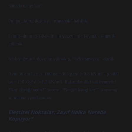
Sahada hangi kar?
Pul pul, kuru: düşük ρ, “romantik” hafiflik.
Erimiş–donmuş tabakalı: ara yüzeylerde kayma, asimetrik
yığılma.
Islak/yağmurla doygun: yüksek ρ, “beklenmeyen” ağırlık.
Aynı 30 cm kar; ρ=100 ise ~30 kg/m² (≈0.3 kN/m²), ρ=400
ise ~120 kg/m² (≈1.2 kN/m²). Rakamlar dört kat oynuyor!
“Kar ağırlığı nedir?” sorusu, “Bugün hangi kar?” sorusunu
sormadan yanıtlanamaz.
Eleştirel Noktalar: Zayıf Halka Nerede
Kopuyor?