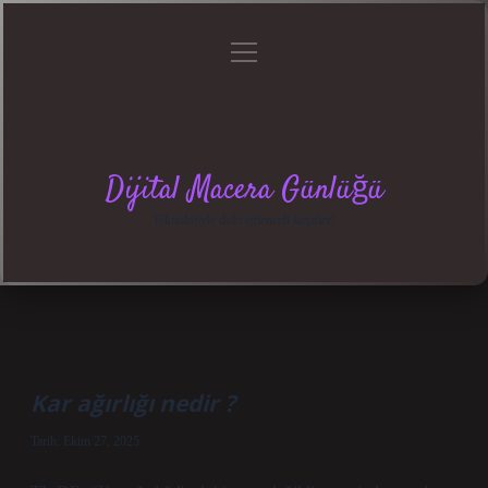
menüyü
Anasayfa
Gizlilik
Yasal
Hakkımızda
aç
Politikası
Uyarı
Dijital Macera Günlüğü
Teknolojiyle dolu eğlenceli keşifler!
Kar ağırlığı nedir ?
Tarih: Ekim 27, 2025