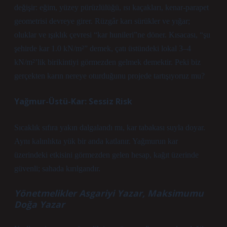
değişir: eğim, yüzey pürüzlülüğü, ısı kaçakları, kenar-parapet
geometrisi devreye girer. Rüzgâr karı sürükler ve yığar;
oluklar ve ışıklık çevresi “kar hunileri”ne döner. Kısacası, “şu
şehirde kar 1.0 kN/m²” demek, çatı üstündeki lokal 3–4
kN/m²’lik birikintiyi görmezden gelmek demektir. Peki biz
gerçekten karın nereye oturduğunu projede tartışıyoruz mu?
Yağmur-Üstü-Kar: Sessiz Risk
Sıcaklık sıfıra yakın dalgalandı mı, kar tabakası suyla doyar.
Aynı kalınlıkta yük bir anda katlanır. Yağmurun kar
üzerindeki etkisini görmezden gelen hesap, kağıt üzerinde
güvenli; sahada kırılgandır.
Yönetmelikler Asgariyi Yazar, Maksimumu
Doğa Yazar