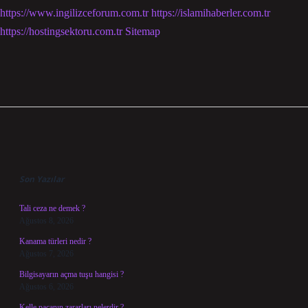
https://www.ingilizceforum.com.tr
https://islamihaberler.com.tr
https://hostingsektoru.com.tr
Sitemap
Sidebar
Son Yazılar
Tali ceza ne demek ?
Ağustos 8, 2026
Kanama türleri nedir ?
Ağustos 7, 2026
Bilgisayarın açma tuşu hangisi ?
Ağustos 6, 2026
Kelle paçanın zararları nelerdir ?