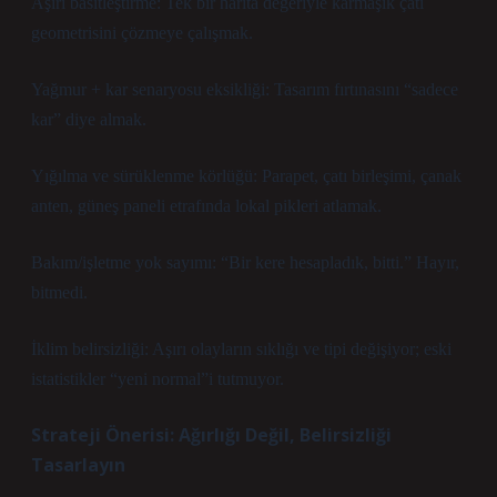
Aşırı basitleştirme: Tek bir harita değeriyle karmaşık çatı
geometrisini çözmeye çalışmak.
Yağmur + kar senaryosu eksikliği: Tasarım fırtınasını “sadece
kar” diye almak.
Yığılma ve sürüklenme körlüğü: Parapet, çatı birleşimi, çanak
anten, güneş paneli etrafında lokal pikleri atlamak.
Bakım/işletme yok sayımı: “Bir kere hesapladık, bitti.” Hayır,
bitmedi.
İklim belirsizliği: Aşırı olayların sıklığı ve tipi değişiyor; eski
istatistikler “yeni normal”i tutmuyor.
Strateji Önerisi: Ağırlığı Değil, Belirsizliği
Tasarlayın