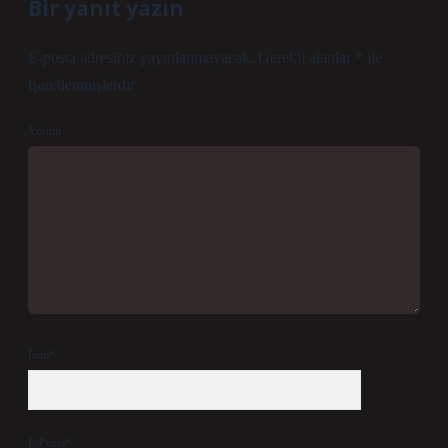
Bir yanıt yazın
E-posta adresiniz yayınlanmayacak.
Gerekli alanlar
*
ile
işaretlenmişlerdir
Yorum
İsim*
E-Posta*