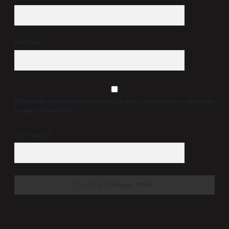
Web Sitesi
Daha sonraki yorumlarımda kullanılması için adım, e-posta adresim ve site adresim
bu tarayıcıya kaydedilsin.
10 - 4 kaçtır?
*