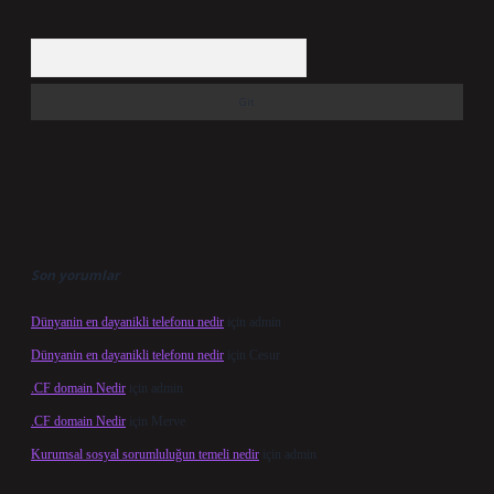
Arama
Son yorumlar
Dünyanin en dayanikli telefonu nedir
için
admin
Dünyanin en dayanikli telefonu nedir
için
Cesur
.CF domain Nedir
için
admin
.CF domain Nedir
için
Merve
Kurumsal sosyal sorumluluğun temeli nedir
için
admin