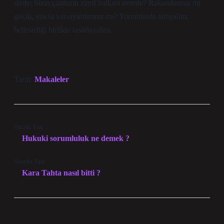
sizde: Sizin çatınızın zayıf halkası nerede? Rakamlarınız mı
güçlü, yoksa varsayımlarınız mı? Yorumlarda tartışalım;
belirsizliği birlikte tasarlayalım.
Tarih:
Makaleler
Önceki Yazı
Hukuki sorumluluk ne demek ?
Sonraki Yazı
Kara Tahta nasıl bitti ?