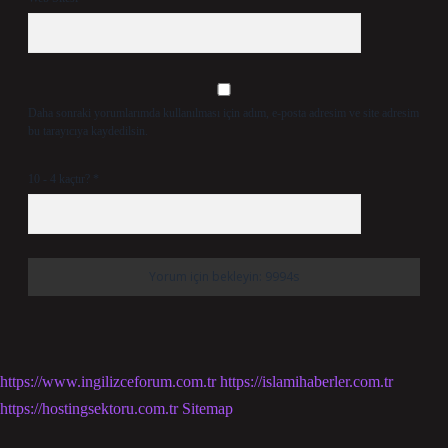
Daha sonraki yorumlarımda kullanılması için adım, e-posta adresim ve site adresim
bu tarayıcıya kaydedilsin.
10 - 4 kaçtır?
*
https://www.ingilizceforum.com.tr
https://islamihaberler.com.tr
https://hostingsektoru.com.tr
Sitemap