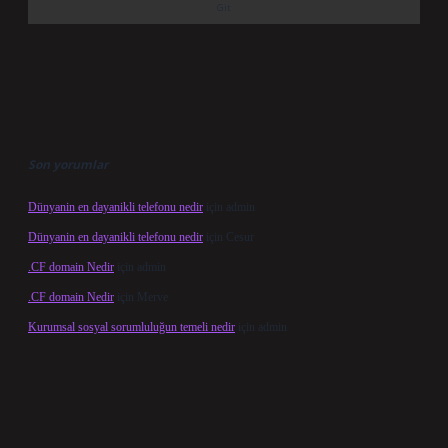
Son yorumlar
Dünyanin en dayanikli telefonu nedir
için
admin
Dünyanin en dayanikli telefonu nedir
için
Cesur
.CF domain Nedir
için
admin
.CF domain Nedir
için
Merve
Kurumsal sosyal sorumluluğun temeli nedir
için
admin