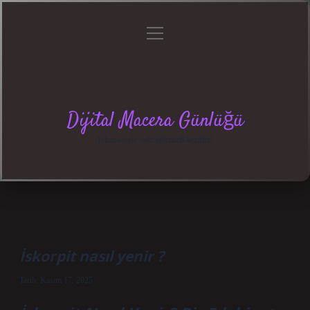
menüyü
Anasayfa
Gizlilik
Yasal
Hakkımızda
aç
Politikası
Uyarı
Dijital Macera Günlüğü
Teknolojiyle dolu eğlenceli keşifler!
İskorpit nasıl yenir ?
Tarih: Kasım 17, 2025