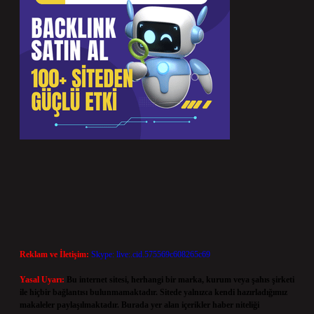
Reklam ve İletişim:
Skype: live:.cid.575569c608265c69
Yasal Uyarı:
Bu internet sitesi, herhangi bir marka, kurum veya şahıs şirketi
ile hiçbir bağlantısı bulunmamaktadır. Sitede yalnızca kendi hazırladığımız
makaleler paylaşılmaktadır. Burada yer alan içerikler haber niteliği