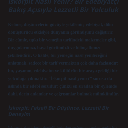
İskorpit Nasıl Yenir? Bir Edebiyatçı
Bakış Açısıyla Lezzetli Bir Yolculuk
Kelime, düşüncelerin gücüyle şekillenir; edebiyat, dilin
dönüştürücü etkisiyle dünyanın görünüşünü değiştirir.
Bir cümle, tıpkı bir yemeğin tarifindeki malzemeler gibi,
duygularımızı, hayal gücümüzü ve bilinçaltımızı
şekillendirir. O halde, bir yemeğin nasıl yenileceğini
anlatmak, sadece bir tarif vermekten çok daha fazlasıdır;
bu, yaşamın, edebiyatın ve kültürün bir araya geldiği bir
yolculuğa çıkmaktır. “İskorpit nasıl yenir?” sorusu da
aslında bir edebi sorudur; çünkü en sıradan bir eylemde
dahi, derin anlamlar ve çağrışımlar bulmak mümkündür.
İskorpit: Felsefi Bir Düşünce, Lezzetli Bir
Deneyim
İskorpit, denizlerin derinliklerinden soframıza gelen nadir bir