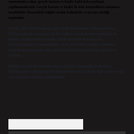
taşımamakta olup, gerçek kurum ve kişiler hakkında paylaşım
yapılmamaktadır. Gerçek kurum ve kişiler ile isim benzerlikleri tamamen
tesadüfidir. Sitemizdeki bilgiler taslak halindedir ve tavsiye niteliği
taşımazlar.
Sitemiz, 5651 Sayılı Kanun gereğince Bilgi Teknolojileri ve İletişim Kurumu
(BTK) tarafından onaylanmış bir Yer Sağlayıcı olarak hizmet vermektedir. Bu
nedenle, sitedeki içerikleri proaktif olarak denetleme veya araştırma
yükümlülüğümüz bulunmamaktadır. Ancak, üyelerimiz yazdıkları içeriklerin
sorumluluğunu taşımakta olup, siteye üye olarak bu sorumluluğu kabul etmiş
sayılırlar.
Hukuka ve yasal düzenlemelere aykırı olduğunu düşündüğünüz içerikleri,
backlinkpanelicomtr@gmail.com
adresine bildirmeniz halinde, ilgili içerikler yasal
süre içerisinde sitemizden kaldırılacaktır.
Arama