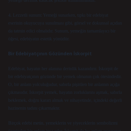
yemeğe derinlik katacak şekilde kullanılmalıdır.
4. Lezzetli sunum: Yemeği sunarken, tıpkı bir edebiyat
eserinin okuyucuya sunulması gibi, görsel ve dokunsal açıdan
da tatmin edici olmalıdır. Sunum, yemeğin tamamlayıcı bir
öğesi, edebiyatın estetik yönüdür.
Bir Edebiyatçının Gözünden İskorpit
Edebiyat, hayatın her alanına derinlik kazandırır. İskorpit de
bir edebiyatçının gözünde bir yemek olmanın çok ötesindedir.
O, bir anlam yolculuğudur, sabırla pişirilen bir anlamın açığa
çıkmasıdır. İskorpit yemek, hayatın zorluklarını aşmak, sabırla
beklemek, doğru kararı almak ve nihayetinde, içindeki değerli
hazinenin tadını çıkarmaktır.
Birçok edebi metin, yemeklerin ve yiyeceklerin sembolizmi
üzerinden bir anlam inşa eder. İskorpit de bu anlam arayışının