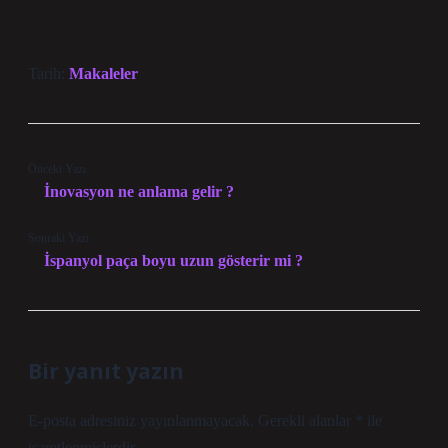
Tarih:
Makaleler
Önceki Yazı
İnovasyon ne anlama gelir ?
Sonraki Yazı
İspanyol paça boyu uzun gösterir mi ?
Bir yanıt yazın
E-posta adresiniz yayınlanmayacak.
Gerekli alanlar
*
ile
işaretlenmişlerdir