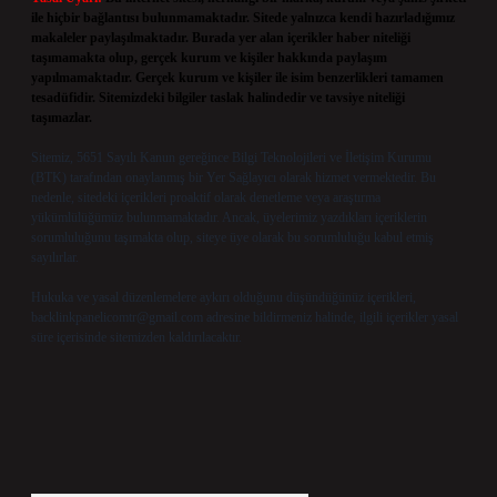
ile hiçbir bağlantısı bulunmamaktadır. Sitede yalnızca kendi hazırladığımız
makaleler paylaşılmaktadır. Burada yer alan içerikler haber niteliği
taşımamakta olup, gerçek kurum ve kişiler hakkında paylaşım
yapılmamaktadır. Gerçek kurum ve kişiler ile isim benzerlikleri tamamen
tesadüfidir. Sitemizdeki bilgiler taslak halindedir ve tavsiye niteliği
taşımazlar.
Sitemiz, 5651 Sayılı Kanun gereğince Bilgi Teknolojileri ve İletişim Kurumu
(BTK) tarafından onaylanmış bir Yer Sağlayıcı olarak hizmet vermektedir. Bu
nedenle, sitedeki içerikleri proaktif olarak denetleme veya araştırma
yükümlülüğümüz bulunmamaktadır. Ancak, üyelerimiz yazdıkları içeriklerin
sorumluluğunu taşımakta olup, siteye üye olarak bu sorumluluğu kabul etmiş
sayılırlar.
Hukuka ve yasal düzenlemelere aykırı olduğunu düşündüğünüz içerikleri,
backlinkpanelicomtr@gmail.com
adresine bildirmeniz halinde, ilgili içerikler yasal
süre içerisinde sitemizden kaldırılacaktır.