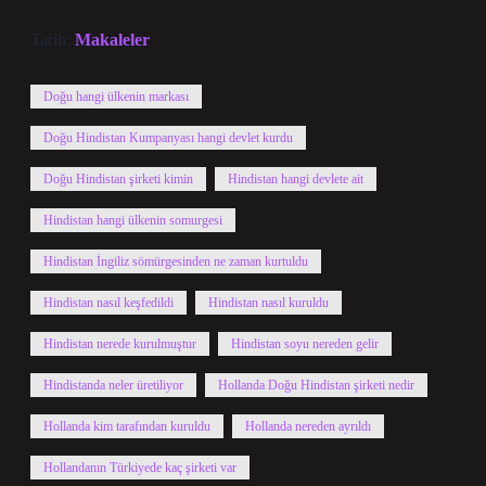
Tarih:
Makaleler
Doğu hangi ülkenin markası
Doğu Hindistan Kumpanyası hangi devlet kurdu
Doğu Hindistan şirketi kimin
Hindistan hangi devlete ait
Hindistan hangi ülkenin somurgesi
Hindistan İngiliz sömürgesinden ne zaman kurtuldu
Hindistan nasıl keşfedildi
Hindistan nasıl kuruldu
Hindistan nerede kurulmuştur
Hindistan soyu nereden gelir
Hindistanda neler üretiliyor
Hollanda Doğu Hindistan şirketi nedir
Hollanda kim tarafından kuruldu
Hollanda nereden ayrıldı
Hollandanın Türkiyede kaç şirketi var