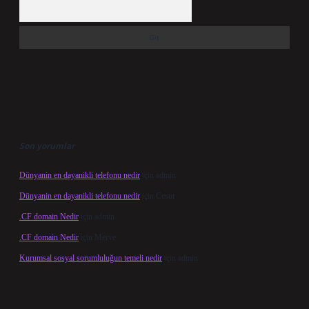
Arama
Son yorumlar
Dünyanin en dayanikli telefonu nedir
için
admin
Dünyanin en dayanikli telefonu nedir
için
Cesur
.CF domain Nedir
için
admin
.CF domain Nedir
için
Merve
Kurumsal sosyal sorumluluğun temeli nedir
için
admin