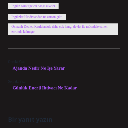
İngiliz sömürgeleri hangi ülkeler
İngilizler Hindistandan ne zaman çıktı
Osmanlı Devleti Kızıldenizde daha çok hangi devlet ile mücadele etmek
zorunda kalmıştır
Önceki Yazı
Ajanda Nedir Ne Işe Yarar
Sonraki Yazı
Günlük Enerji Ihtiyacı Ne Kadar
Bir yanıt yazın