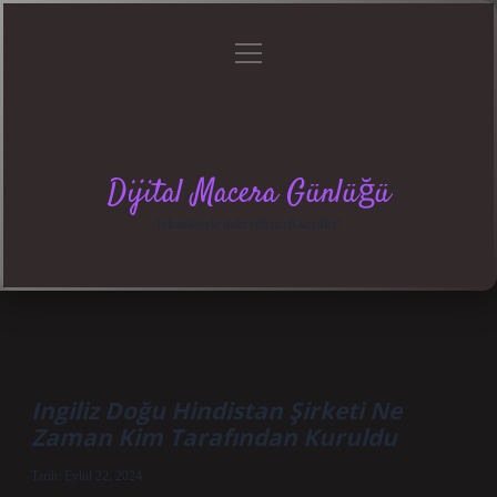
menüyü
Anasayfa
Gizlilik
Yasal
Hakkımızda
aç
Politikası
Uyarı
Dijital Macera Günlüğü
Teknolojiyle dolu eğlenceli keşifler!
Ingiliz Doğu Hindistan Şirketi Ne
Zaman Kim Tarafından Kuruldu
Tarih: Eylül 22, 2024