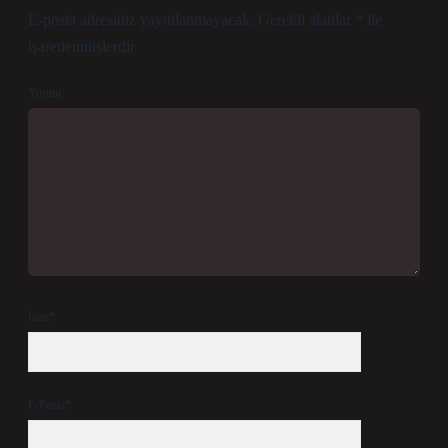
E-posta adresiniz yayınlanmayacak.
Gerekli alanlar
*
ile
işaretlenmişlerdir
Yorum
İsim*
E-Posta*