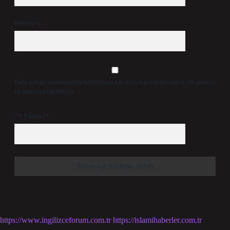
Web Sitesi
Daha sonraki yorumlarımda kullanılması için adım, e-posta adresim ve site adresim
bu tarayıcıya kaydedilsin.
7 + 8 kaçtır?
*
https://www.ingilizceforum.com.tr
https://islamihaberler.com.tr