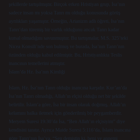
şekillerde tartışılmıştır. Birçok erken Hristiyan grup, İsa’nın
sadece insan mı yoksa Tanrı mı olduğu konusunda görüş
ayrılıkları yaşamıştır. Örneğin, Arianizm adlı öğreti, İsa’nın
Tanrı’dan türemiş bir varlık olduğunu ancak Tanrı kadar
kutsal olmadığını savunmuştur. Bu tartışmalar, M.S. 325’teki
Nicea Konsili’nde son bulmuş ve burada, İsa’nın Tanrı’nın
özünden olduğu kabul edilmiştir. Bu, Hristiyanlıkta Teslis
inancının temellerini atmıştır.
İslam’da Hz. İsa’nın Kimliği
İslam, Hz. İsa’nın Tanrı olduğu inancına karşıdır. Kur’an’da
İsa’nın Tanrı olmadığı, Allah’ın elçisi olduğu net bir şekilde
belirtilir. İslam’a göre, İsa bir insan olarak doğmuş, Allah’ın
kelamını halka iletmek için gönderilmiş bir peygamberdir.
Meryem Suresi 19:30’da İsa, “Ben Allah’ın elçisiyim” diye
kendisini tanıtır. Ayrıca Maide Suresi 5:116’da, İslam inancına
göre Tanrı’nın İsa’ya, “Sen demiştin ki, beni ve annemi