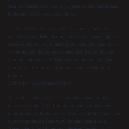
Tanrı’dan başka iki ilah edinin” diyecek şekilde ona sorması,
bu konuda net bir görüş ortaya koyar.
İslam’daki Tevhid inancı gereği, Tanrı’nın eşi, benzeri ve
çocukları yoktur. İslam, İsa’nın ilahi bir kimlik taşımadığını ve
sadece Allah’ın bir elçisi olarak görev yaptığına inanır. Ayrıca
İsa’nın doğumu da, bir mucize olarak kabul edilse de, onun
Tanrı olmadığını gösterir. İslam’daki bu öğretiye göre, İsa ne
Tanrı’dır ne de Tanrı’nın Oğlu’dur; o sadece Allah’ın bir
kuludur.
İncil ve Kur’an Arasındaki Farklar
Her iki kutsal kitapta da Hz. İsa’nın hayatına dair birçok
benzer olay bulunsa da, Tanrı olup olmadığı konusu önemli
bir ayrım noktasıdır. İncil’de İsa, insanları kurtarmak amacıyla
dünyaya gönderilen Tanrı’nın Oğlu olarak kabul edilir.
Hristiyanlar, İsa’nın ölümünü ve dirilişini kurtuluş ve