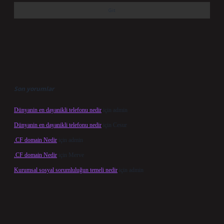
Son yorumlar
Dünyanin en dayanikli telefonu nedir
için
admin
Dünyanin en dayanikli telefonu nedir
için
Cesur
.CF domain Nedir
için
admin
.CF domain Nedir
için
Merve
Kurumsal sosyal sorumluluğun temeli nedir
için
admin