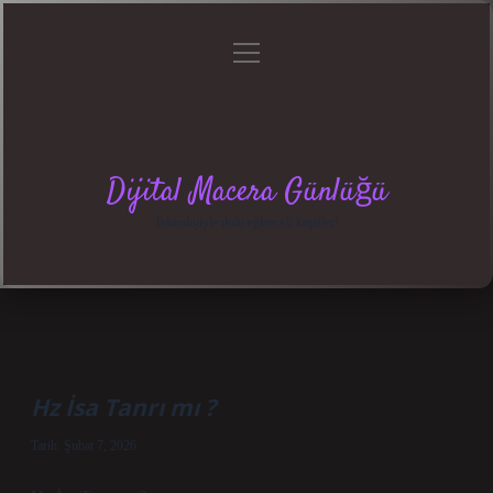
menüyü
Anasayfa
Gizlilik
Yasal
Hakkımızda
aç
Politikası
Uyarı
Dijital Macera Günlüğü
Teknolojiyle dolu eğlenceli keşifler!
Hz İsa Tanrı mı ?
Tarih: Şubat 7, 2026