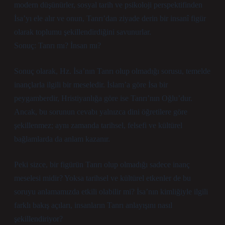
modern düşünürler, sosyal tarih ve psikoloji perspektifinden
İsa’yı ele alır ve onun, Tanrı’dan ziyade derin bir insanî figür
olarak toplumu şekillendirdiğini savunurlar.
Sonuç: Tanrı mı? İnsan mı?
Sonuç olarak, Hz. İsa’nın Tanrı olup olmadığı sorusu, temelde
inançlarla ilgili bir meseledir. İslam’a göre İsa bir
peygamberdir, Hristiyanlığa göre ise Tanrı’nın Oğlu’dur.
Ancak, bu sorunun cevabı yalnızca dini öğretilere göre
şekillenmez; aynı zamanda tarihsel, felsefi ve kültürel
bağlamlarda da anlam kazanır.
Peki sizce, bir figürün Tanrı olup olmadığı sadece inanç
meselesi midir? Yoksa tarihsel ve kültürel etkenler de bu
soruyu anlamamızda etkili olabilir mi? İsa’nın kimliğiyle ilgili
farklı bakış açıları, insanların Tanrı anlayışını nasıl
şekillendiriyor?