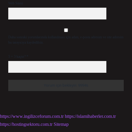
Web Sitesi
Daha sonraki yorumlarımda kullanılması için adım, e-posta adresim ve site adresim
bu tarayıcıya kaydedilsin.
5 + 3 kaçtır?
*
https://www.ingilizceforum.com.tr
https://islamihaberler.com.tr
https://hostingsektoru.com.tr
Sitemap