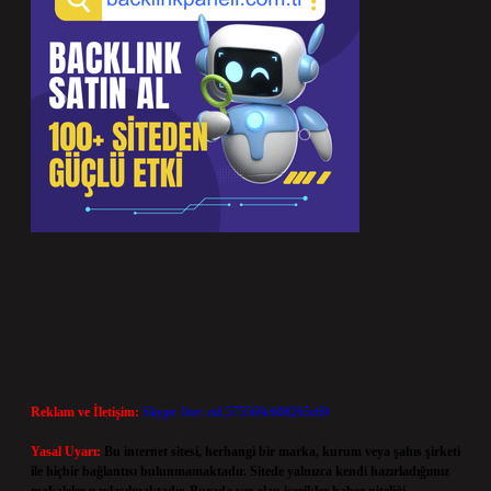
Reklam ve İletişim:
Skype: live:.cid.575569c608265c69
Yasal Uyarı:
Bu internet sitesi, herhangi bir marka, kurum veya şahıs şirketi
ile hiçbir bağlantısı bulunmamaktadır. Sitede yalnızca kendi hazırladığımız