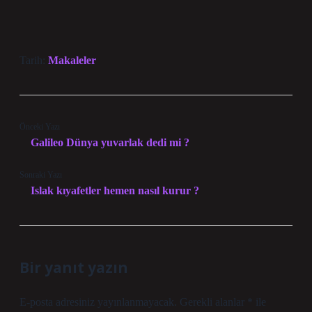
Tarih:
Makaleler
Önceki Yazı
Galileo Dünya yuvarlak dedi mi ?
Sonraki Yazı
Islak kıyafetler hemen nasıl kurur ?
Bir yanıt yazın
E-posta adresiniz yayınlanmayacak.
Gerekli alanlar
*
ile