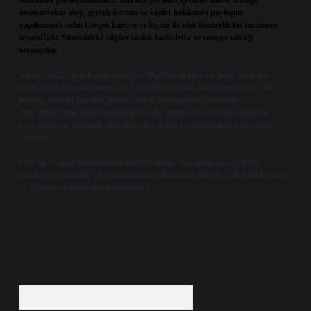
makaleler paylaşılmaktadır. Burada yer alan içerikler haber niteliği
taşımamakta olup, gerçek kurum ve kişiler hakkında paylaşım
yapılmamaktadır. Gerçek kurum ve kişiler ile isim benzerlikleri tamamen
tesadüfidir. Sitemizdeki bilgiler taslak halindedir ve tavsiye niteliği
taşımazlar.
Sitemiz, 5651 Sayılı Kanun gereğince Bilgi Teknolojileri ve İletişim Kurumu
(BTK) tarafından onaylanmış bir Yer Sağlayıcı olarak hizmet vermektedir. Bu
nedenle, sitedeki içerikleri proaktif olarak denetleme veya araştırma
yükümlülüğümüz bulunmamaktadır. Ancak, üyelerimiz yazdıkları içeriklerin
sorumluluğunu taşımakta olup, siteye üye olarak bu sorumluluğu kabul etmiş
sayılırlar.
Hukuka ve yasal düzenlemelere aykırı olduğunu düşündüğünüz içerikleri,
backlinkpanelicomtr@gmail.com
adresine bildirmeniz halinde, ilgili içerikler yasal
süre içerisinde sitemizden kaldırılacaktır.
Arama