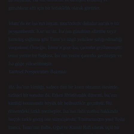
günahların affı için bir fedakârlık olarak görürler.
İslam’da ise İsa’nın hayatı, mucizelerle doludur ancak o bir
peygamberdir. Kur’an’da, İsa’nın günahları affetme veya
kurtuluş sağlama gibi Tanrı’ya özgü yetkilere sahip olmadığı
vurgulanır. Örneğin, İslam’a göre İsa, çarmıha gerilmemiştir;
onun yerine bir başkası, İsa’nın yerine çarmıha gerilmiştir ve
İsa göğe yükseltilmiştir.
Tarihsel Perspektiften Bakmak
Hz. İsa’nın kimliği, sadece dini bir konu olmanın ötesinde,
tarihsel bir sorudur da. Erken Hristiyanlık dönemi, İsa’nın
kimliği konusunda büyük bir belirsizlikle geçmiştir. Bu
dönemdeki farklı mezhepler, İsa’nın ilahi statüsü hakkında
birçok farklı görüş öne sürmüşlerdir. Trinitarianizm yani Teslis
inancı, Tanrı’nın Baba, Oğul ve Kutsal Ruh olarak üçlü bir