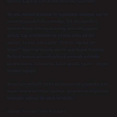
Hidrolik Yağı Kaç Litre Konur? Bir Genç Gözünden
Bir gün, Ankara’da sıradan bir iş günümün ortasında, eski bir
traktörün yanında buldum kendimi. O kadar eskiydi ki,
üzerinde toprak birikmiş, paslanmış, ama hâlâ çalışıyor
gibiydi. Yağ sızıntılarından bir şeylerin yanlış gittiğini
anladım. Ve o an aklıma geldi: “Hidrolik yağı kaç litre
konur?” Sadece bir soruydu ama bir anda başımı döndürdü.
Bu basit sorunun arkasında pek çok şey vardı; traktörün
içindeki sistem, mühendislik, bakım, günlük yaşam… her şey
birbirine bağlıydı.
Benim için veriler bir şeyleri açıklamanın en iyi yoludur. Ama
bazen verilerle bir hikaye yaratmak, gerçekten en iyi çözümü
bulmanızı sağlıyor. İşte böyle bir hikâye.
Hidrolik Sistemin Temel Prensipleri