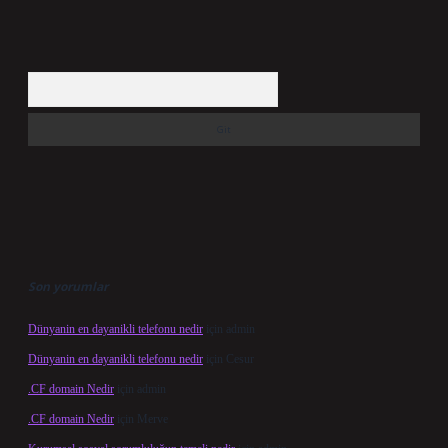
Arama
Son yorumlar
Dünyanin en dayanikli telefonu nedir
için
admin
Dünyanin en dayanikli telefonu nedir
için
Cesur
.CF domain Nedir
için
admin
.CF domain Nedir
için
Merve