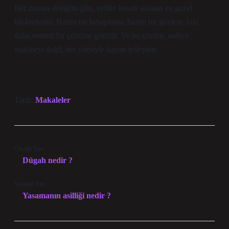
Her zaman dediğim gibi, veriler hayatı anlatan en güzel
hikâyelerdir. Bazen bir hesaplama, bazen bir gözlem, bizi
daha verimli bir çözüme götürür. Ve bu çözüm, sadece
makineyi değil, her yönüyle hayatı iyileştirir.
Tarih:
Makaleler
Önceki Yazı
Dügah nedir ?
Sonraki Yazı
Yasamanın asilliği nedir ?