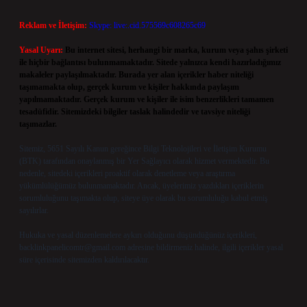
Reklam ve İletişim:
Skype: live:.cid.575569c608265c69
Yasal Uyarı:
Bu internet sitesi, herhangi bir marka, kurum veya şahıs şirketi
ile hiçbir bağlantısı bulunmamaktadır. Sitede yalnızca kendi hazırladığımız
makaleler paylaşılmaktadır. Burada yer alan içerikler haber niteliği
taşımamakta olup, gerçek kurum ve kişiler hakkında paylaşım
yapılmamaktadır. Gerçek kurum ve kişiler ile isim benzerlikleri tamamen
tesadüfidir. Sitemizdeki bilgiler taslak halindedir ve tavsiye niteliği
taşımazlar.
Sitemiz, 5651 Sayılı Kanun gereğince Bilgi Teknolojileri ve İletişim Kurumu
(BTK) tarafından onaylanmış bir Yer Sağlayıcı olarak hizmet vermektedir. Bu
nedenle, sitedeki içerikleri proaktif olarak denetleme veya araştırma
yükümlülüğümüz bulunmamaktadır. Ancak, üyelerimiz yazdıkları içeriklerin
sorumluluğunu taşımakta olup, siteye üye olarak bu sorumluluğu kabul etmiş
sayılırlar.
Hukuka ve yasal düzenlemelere aykırı olduğunu düşündüğünüz içerikleri,
backlinkpanelicomtr@gmail.com
adresine bildirmeniz halinde, ilgili içerikler yasal
süre içerisinde sitemizden kaldırılacaktır.