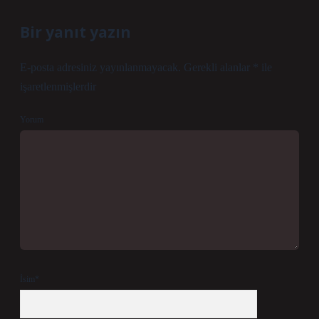
Bir yanıt yazın
E-posta adresiniz yayınlanmayacak.
Gerekli alanlar
*
ile
işaretlenmişlerdir
Yorum
İsim*