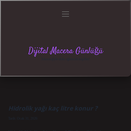
menüyü
Anasayfa
Gizlilik
Yasal
Hakkımızda
aç
Politikası
Uyarı
Dijital Macera Günlüğü
Teknolojiyle dolu eğlenceli keşifler!
Hidrolik yağı kaç litre konur ?
Tarih: Ocak 31, 2026