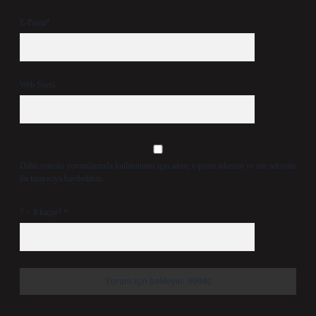
E-Posta*
Web Sitesi
Daha sonraki yorumlarımda kullanılması için adım, e-posta adresim ve site adresim
bu tarayıcıya kaydedilsin.
7 + 8 kaçtır?
*