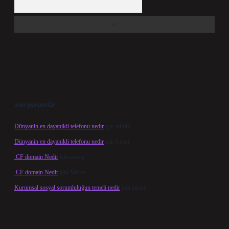
Son yorumlar
Dünyanin en dayanikli telefonu nedir
için
admin
Dünyanin en dayanikli telefonu nedir
için
Cesur
.CF domain Nedir
için
admin
.CF domain Nedir
için
Merve
Kurumsal sosyal sorumluluğun temeli nedir
için
admin