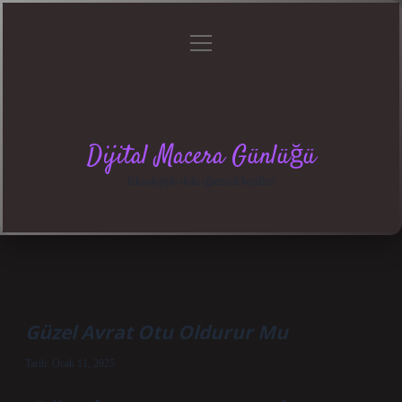
menüyü
Anasayfa
Gizlilik
Yasal
Hakkımızda
aç
Politikası
Uyarı
Dijital Macera Günlüğü
Teknolojiyle dolu eğlenceli keşifler!
Güzel Avrat Otu Oldurur Mu
Tarih: Ocak 11, 2025