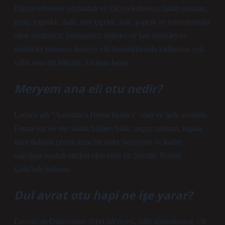
Dicotyledonous sınıfından ve Dicotyledonous familyasından,
geniş yapraklı, dallı, mor çiçekli, kök, yaprak ve tohumlarında
idrar söktürücü, yumuşatıcı, terletici ve kan temizleyici
özellikler bulunan, haricen cilt hastalıklarında kullanılan çok
yıllık otsu bir bitkidir. Arctium lappa
Meryem ana eli otu nedir?
Latince adı “Anastatica Hierochuntica” olan ve halk arasında
Fatma’nın eli otu olarak bilinen bitki, tarçını andıran, kapalı,
kuru dallarla çevrili kuru bir köke benzeyen ve kadın
sağlığına faydalı etkileri olan tıbbi bir bitkidir. Namib
Çölü’nde bulunur.
Dul avrat otu hapi ne işe yarar?
Favron’un Dulavratotu diyet takviyesi, adet düzenlemesi, cilt