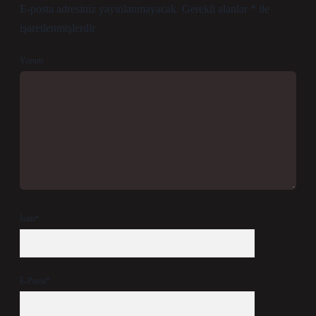
E-posta adresiniz yayınlanmayacak.
Gerekli alanlar
*
ile
işaretlenmişlerdir
Yorum
İsim*
E-Posta*