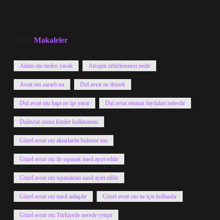
Tarih:
Makaleler
Adam otu neden yasak
Atropin zehirlenmesi nedir
Avrat otu zararlı mı
Dul avrat ne demek
Dul avrat otu hapi ne işe yarar
Dul avrat otunun faydaları nelerdir
Dulavrat otunu kimler kullanamaz
Güzel avrat otu aktarlarda bulunur mu
Güzel avrat otu ile ıspanak nasıl ayırt edilir
Güzel avrat otu ıspanaktan nasıl ayırt edilir
Güzel avrat otu nasıl anlaşılır
Güzel avrat otu ne için kullanılır
Güzel avrat otu Türkiyede nerede yetişir