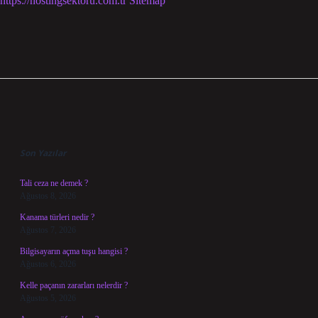
https://hostingsektoru.com.tr
Sitemap
Sidebar
Son Yazılar
Tali ceza ne demek ?
Ağustos 8, 2026
Kanama türleri nedir ?
Ağustos 7, 2026
Bilgisayarın açma tuşu hangisi ?
Ağustos 6, 2026
Kelle paçanın zararları nelerdir ?
Ağustos 5, 2026