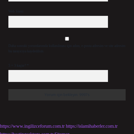
Web Sitesi
Daha sonraki yorumlarımda kullanılması için adım, e-posta adresim ve site adresim
bu tarayıcıya kaydedilsin.
5 + 3 kaçtır?
*
https://www.ingilizceforum.com.tr
https://islamihaberler.com.tr