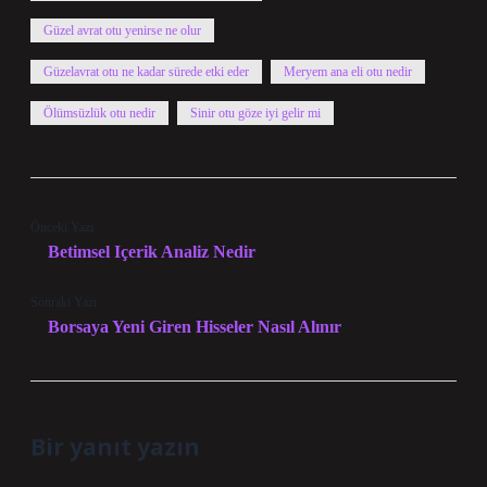
Güzel avrat otu yenirse ne olur
Güzelavrat otu ne kadar sürede etki eder
Meryem ana eli otu nedir
Ölümsüzlük otu nedir
Sinir otu göze iyi gelir mi
Önceki Yazı
Betimsel Içerik Analiz Nedir
Sonraki Yazı
Borsaya Yeni Giren Hisseler Nasıl Alınır
Bir yanıt yazın