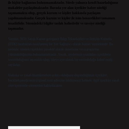
ile hiçbir bağlantısı bulunmamaktadır. Sitede yalnızca kendi hazırladığımız
makaleler paylaşılmaktadır. Burada yer alan içerikler haber niteliği
taşımamakta olup, gerçek kurum ve kişiler hakkında paylaşım
yapılmamaktadır. Gerçek kurum ve kişiler ile isim benzerlikleri tamamen
tesadüfidir. Sitemizdeki bilgiler taslak halindedir ve tavsiye niteliği
taşımazlar.
Sitemiz, 5651 Sayılı Kanun gereğince Bilgi Teknolojileri ve İletişim Kurumu
(BTK) tarafından onaylanmış bir Yer Sağlayıcı olarak hizmet vermektedir. Bu
nedenle, sitedeki içerikleri proaktif olarak denetleme veya araştırma
yükümlülüğümüz bulunmamaktadır. Ancak, üyelerimiz yazdıkları içeriklerin
sorumluluğunu taşımakta olup, siteye üye olarak bu sorumluluğu kabul etmiş
sayılırlar.
Hukuka ve yasal düzenlemelere aykırı olduğunu düşündüğünüz içerikleri,
backlinkpanelicomtr@gmail.com
adresine bildirmeniz halinde, ilgili içerikler yasal
süre içerisinde sitemizden kaldırılacaktır.
Arama