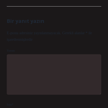
Bir yanıt yazın
E-posta adresiniz yayınlanmayacak.
Gerekli alanlar
*
ile
işaretlenmişlerdir
Yorum
İsim*