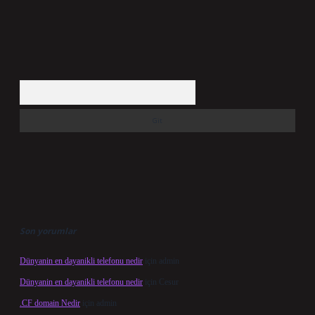
Arama
Son yorumlar
Dünyanin en dayanikli telefonu nedir
için
admin
Dünyanin en dayanikli telefonu nedir
için
Cesur
.CF domain Nedir
için
admin