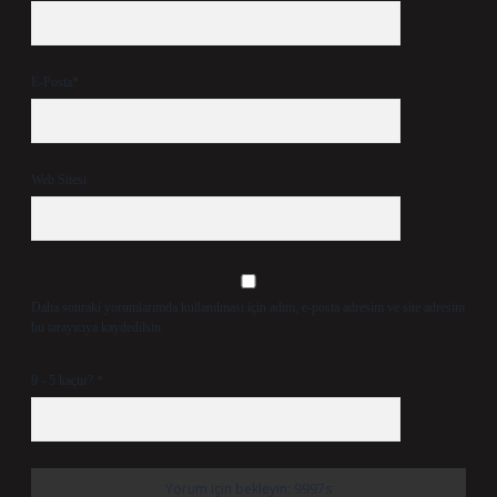
E-Posta*
Web Sitesi
Daha sonraki yorumlarımda kullanılması için adım, e-posta adresim ve site adresim
bu tarayıcıya kaydedilsin.
9 - 5 kaçtır?
*