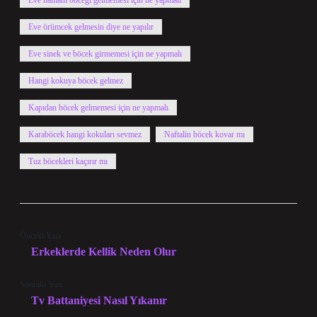
Eve hamam böceği gelmemesi için ne yapmalı
Eve örümcek gelmesin diye ne yapılır
Eve sinek ve böcek girmemesi için ne yapmalı
Hangi kokuya böcek gelmez
Kapıdan böcek gelmemesi için ne yapmalı
Karaböcek hangi kokuları sevmez
Naftalin böcek kovar mı
Tuz böcekleri kaçırır mı
Önceki Yazı
Erkeklerde Kellik Neden Olur
Sonraki Yazı
Tv Battaniyesi Nasıl Yıkanır