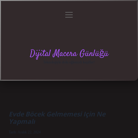
menüyü
Anasayfa
Gizlilik
Yasal
Hakkımızda
aç
Politikası
Uyarı
Dijital Macera Günlüğü
Teknolojiyle dolu eğlenceli keşifler!
Evde Böcek Gelmemesi Için Ne
Yapmalı
Tarih: Aralık 22, 2024