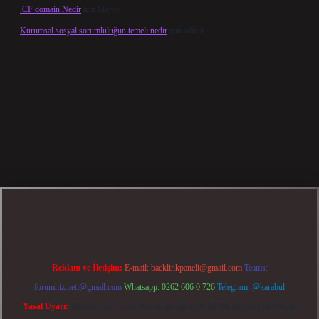
.CF domain Nedir
için
Merve
Kurumsal sosyal sorumluluğun temeli nedir
için
admin
el giriş
betexper bahis
Reklam ve İletişim:
E-mail:
backlinkpaneli@gmail.com
Teams:
forumhizmeti@gmail.com
Whatsapp: 0262 606 0 726
Telegram: @karabul
Yasal Uyarı:
Sitemiz, 5651 Sayılı Kanun gereğince Bilgi Teknolojileri ve İletişim