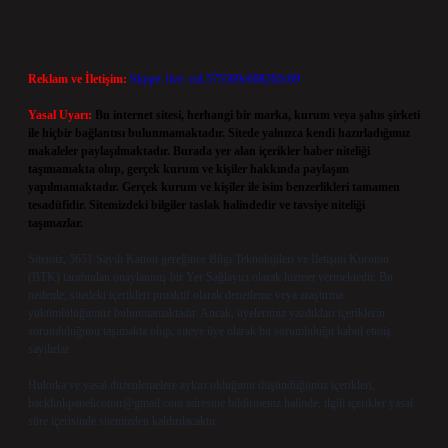
Reklam ve İletişim:
Skype: live:.cid.575569c608265c69
Yasal Uyarı:
Bu internet sitesi, herhangi bir marka, kurum veya şahıs şirketi
ile hiçbir bağlantısı bulunmamaktadır. Sitede yalnızca kendi hazırladığımız
makaleler paylaşılmaktadır. Burada yer alan içerikler haber niteliği
taşımamakta olup, gerçek kurum ve kişiler hakkında paylaşım
yapılmamaktadır. Gerçek kurum ve kişiler ile isim benzerlikleri tamamen
tesadüfidir. Sitemizdeki bilgiler taslak halindedir ve tavsiye niteliği
taşımazlar.
Sitemiz, 5651 Sayılı Kanun gereğince Bilgi Teknolojileri ve İletişim Kurumu
(BTK) tarafından onaylanmış bir Yer Sağlayıcı olarak hizmet vermektedir. Bu
nedenle, sitedeki içerikleri proaktif olarak denetleme veya araştırma
yükümlülüğümüz bulunmamaktadır. Ancak, üyelerimiz yazdıkları içeriklerin
sorumluluğunu taşımakta olup, siteye üye olarak bu sorumluluğu kabul etmiş
sayılırlar.
Hukuka ve yasal düzenlemelere aykırı olduğunu düşündüğünüz içerikleri,
backlinkpanelicomtr@gmail.com
adresine bildirmeniz halinde, ilgili içerikler yasal
süre içerisinde sitemizden kaldırılacaktır.