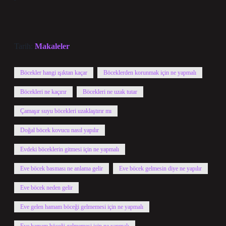
Tarih:
Makaleler
Böcekler hangi ışıktan kaçar
Böceklerden korunmak için ne yapmalı
Böcekleri ne kaçırır
Böcekleri ne uzak tutar
Çamaşır suyu böcekleri uzaklaştırır mı
Doğal böcek kovucu nasıl yapılır
Evdeki böceklerin gitmesi için ne yapmalı
Eve böcek basması ne anlama gelir
Eve böcek gelmesin diye ne yapılır
Eve böcek neden gelir
Eve gelen hamam böceği gelmemesi için ne yapmalı