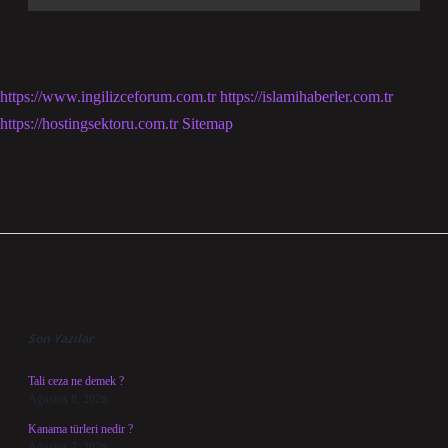
https://www.ingilizceforum.com.tr
https://islamihaberler.com.tr
https://hostingsektoru.com.tr
Sitemap
Sidebar
Son Yazılar
Tali ceza ne demek ?
Ağustos 8, 2026
Kanama türleri nedir ?
Ağustos 7, 2026