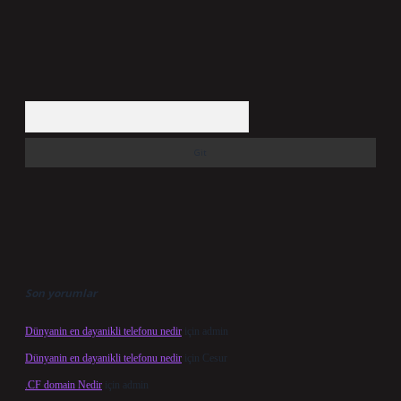
Arama
Son yorumlar
Dünyanin en dayanikli telefonu nedir
için
admin
Dünyanin en dayanikli telefonu nedir
için
Cesur
.CF domain Nedir
için
admin