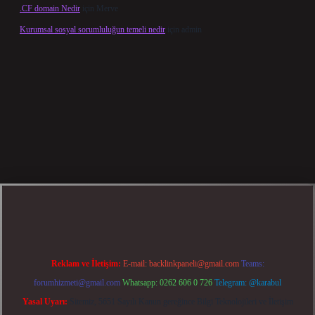
.CF domain Nedir
için
Merve
Kurumsal sosyal sorumluluğun temeli nedir
için
admin
ahis
Reklam ve İletişim:
E-mail:
backlinkpaneli@gmail.com
Teams:
forumhizmeti@gmail.com
Whatsapp: 0262 606 0 726
Telegram: @karabul
Yasal Uyarı:
Sitemiz, 5651 Sayılı Kanun gereğince Bilgi Teknolojileri ve İletişim