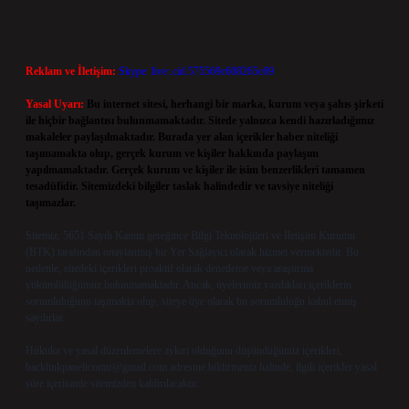
Reklam ve İletişim:
Skype: live:.cid.575569c608265c69
Yasal Uyarı:
Bu internet sitesi, herhangi bir marka, kurum veya şahıs şirketi
ile hiçbir bağlantısı bulunmamaktadır. Sitede yalnızca kendi hazırladığımız
makaleler paylaşılmaktadır. Burada yer alan içerikler haber niteliği
taşımamakta olup, gerçek kurum ve kişiler hakkında paylaşım
yapılmamaktadır. Gerçek kurum ve kişiler ile isim benzerlikleri tamamen
tesadüfidir. Sitemizdeki bilgiler taslak halindedir ve tavsiye niteliği
taşımazlar.
Sitemiz, 5651 Sayılı Kanun gereğince Bilgi Teknolojileri ve İletişim Kurumu
(BTK) tarafından onaylanmış bir Yer Sağlayıcı olarak hizmet vermektedir. Bu
nedenle, sitedeki içerikleri proaktif olarak denetleme veya araştırma
yükümlülüğümüz bulunmamaktadır. Ancak, üyelerimiz yazdıkları içeriklerin
sorumluluğunu taşımakta olup, siteye üye olarak bu sorumluluğu kabul etmiş
sayılırlar.
Hukuka ve yasal düzenlemelere aykırı olduğunu düşündüğünüz içerikleri,
backlinkpanelicomtr@gmail.com
adresine bildirmeniz halinde, ilgili içerikler yasal
süre içerisinde sitemizden kaldırılacaktır.