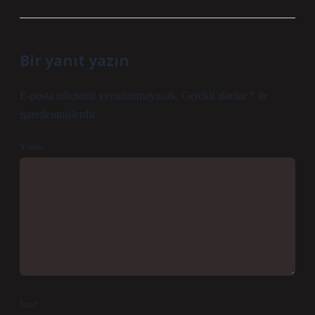
Bir yanıt yazın
E-posta adresiniz yayınlanmayacak.
Gerekli alanlar
*
ile
işaretlenmişlerdir
Yorum
İsim*