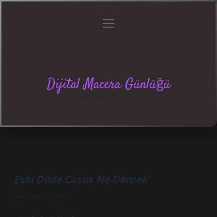
menüyü
Anasayfa
Gizlilik
Yasal
Hakkımızda
aç
Politikası
Uyarı
Dijital Macera Günlüğü
Teknolojiyle dolu eğlenceli keşifler!
Eski Dilde Casus Ne Demek
Tarih: Nisan 13, 2025