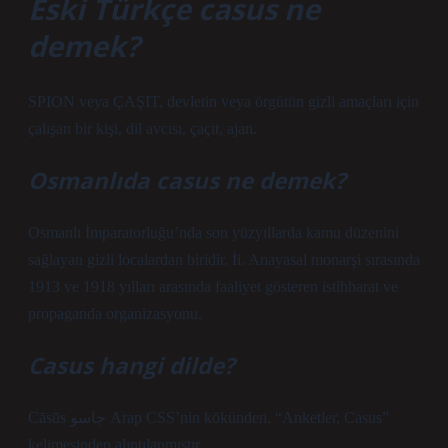
Eski Türkçe casus ne
demek?
SPION veya ÇAŞIT, devletin veya örgütün gizli amaçları için
çalışan bir kişi, dil avcısı, çaçit, ajan.
Osmanlıda casus ne demek?
Osmanlı İmparatorluğu’nda son yüzyıllarda kamu düzenini
sağlayan gizli localardan biridir. İi. Anayasal monarşi sırasında
1913 ve 1918 yılları arasında faaliyet gösteren istihbarat ve
propaganda organizasyonu.
Casus hangi dilde?
Cāsūs جاسو Arap CSS’nin kökünden, “Anketler, Casus”
kelimesinden alıntılanmıştır.