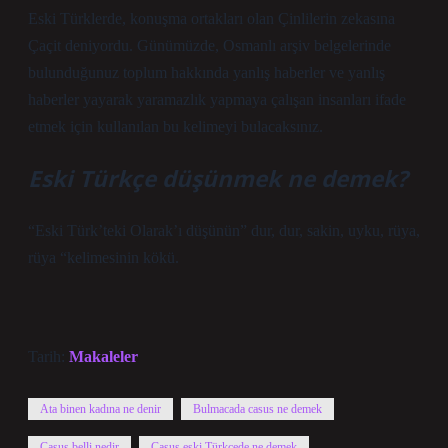
Eski Türklerde, konuşma ortakları olan Çinlilerin zekasına
Çaçit deniyordu. Günümüzde, Osmanlı arşiv belgelerinde
bulunduğunuz toplum hakkında yanlış haberler ve yanlış
haberler yayarak yaramazlık yapmaya çalışan insanları ifade
etmek için kullanılan bu kelimeyi bulacaksınız.
Eski Türkçe düşünmek ne demek?
“Eski Türk’teki Olarak’ı düşünün” dur, dur, sakin, uyku, rüya,
rüya “kelimesinin kökü.
Tarih:
Makaleler
Ata binen kadına ne denir
Bulmacada casus ne demek
Casus belli nedir
Casus eski Türkçede ne demek