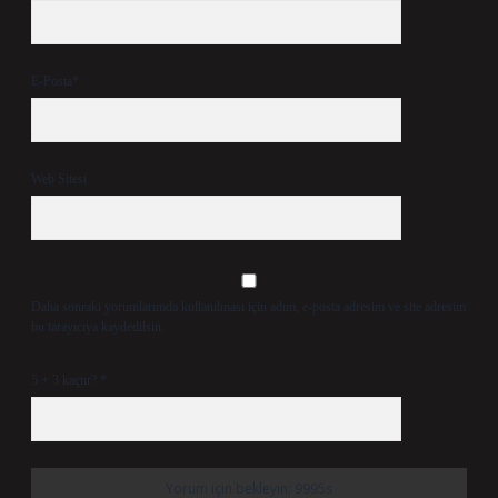
E-Posta*
Web Sitesi
Daha sonraki yorumlarımda kullanılması için adım, e-posta adresim ve site adresim
bu tarayıcıya kaydedilsin.
5 + 3 kaçtır?
*