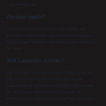
Ajan, casusluk kişi.
Farisan nedir?
Osmanlı askeri organizasyonunda, bina askerleri sınır
kalelerine ve askeri üssüne sahip önemli yerlere çağrıldı.
Kelime Arapça Ferein (at) i-fâili adıdır ve Farsça birkaç kez “-
ân” sonek.
Nili Casusları kimdir?
Nili, 1915-1917 yılları arasında Birinci Dünya Savaşı’nda
Yahudi bir casusluk ağıydı ve Filistin’deki Osmanlı
İmparatorluğu ile mücadelesinde Birleşik Krallık’a yardım
etti. Nili, İbranice “Netzah Yisrael Lo Haziran” ın
kısaltmasıdır, yani “İsrail’in Ebedi Ebedi Yalan söylemiyor”.