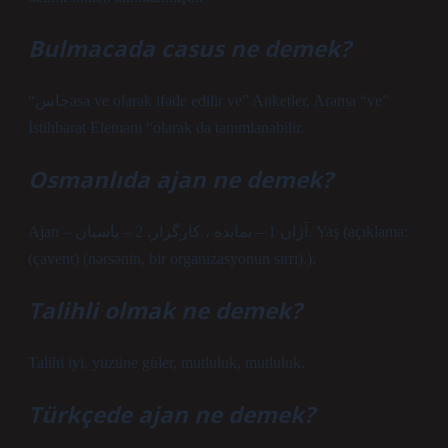
Bulmacada casus ne demek?
“جاسasa ve olarak ifade edilir ve” Anketler, Arama “ve”
İstihbarat Elemanı “olarak da tanımlanabilir.
Osmanlıda ajan ne demek?
Ajan – آژان 1 – نمایده ، کارگزار. 2 – پاسبان. Yaş (açıklama:
(çavent) (nərsənin, bir organizasyonun sırrı).).
Talihli olmak ne demek?
Talihi iyi, yüzüne güler, mutluluk, mutluluk.
Türkçede ajan ne demek?