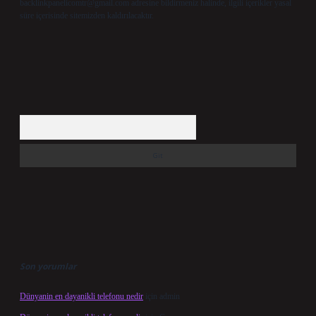
backlinkpanelicomtr@gmail.com
adresine bildirmeniz halinde, ilgili içerikler yasal
süre içerisinde sitemizden kaldırılacaktır.
Arama
Son yorumlar
Dünyanin en dayanikli telefonu nedir
için
admin