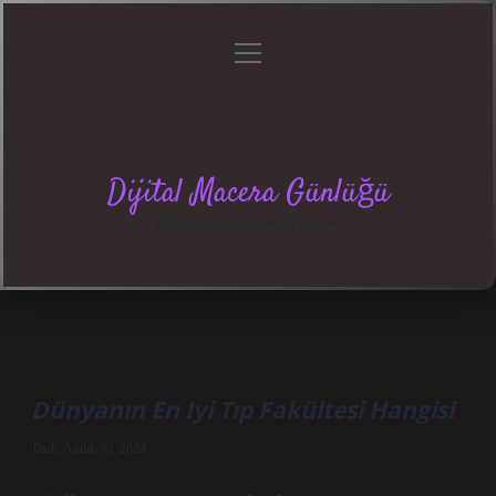
menüyü
Anasayfa
Gizlilik
Yasal
Hakkımızda
aç
Politikası
Uyarı
Dijital Macera Günlüğü
Teknolojiyle dolu eğlenceli keşifler!
Dünyanın En Iyi Tıp Fakültesi Hangisi
Tarih: Aralık 30, 2024