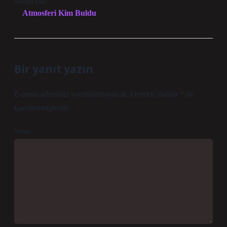
Sonraki Yazı
Atmosferi Kim Buldu
Bir yanıt yazın
E-posta adresiniz yayınlanmayacak.
Gerekli alanlar
*
ile
işaretlenmişlerdir
Yorum