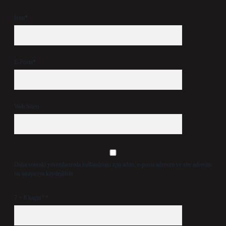
İsim*
E-Posta*
Web Sitesi
Daha sonraki yorumlarımda kullanılması için adım, e-posta adresim ve site adresim
bu tarayıcıya kaydedilsin.
7 + 8 kaçtır?
*