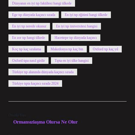
Dünyanın en iyi tıp fakültesi hangi ülkede
Ege tıp dünyada kaçıncı sırada
En iyi tıp eğitimi hangi ülkede
En iyi tıp nerede okunur
En iyi tıp üniversitesi hangisi
En zor tıp hangi ülkede
Hacettepe tıp dünyada kaçıncı
Koç tıp kaç sıralama
Makedonya tıp kaç bin
Oxford tıp kaç yıl
Oxford tıpa nasıl girilir
Tıpta en iyi ülke hangisi
Türkiye tıp alanında dünyada kaçıncı sırada
Türkiye tıpta kaçıncı sırada 2024
Önceki Yazı
Ormansızlaşma Olursa Ne Olur