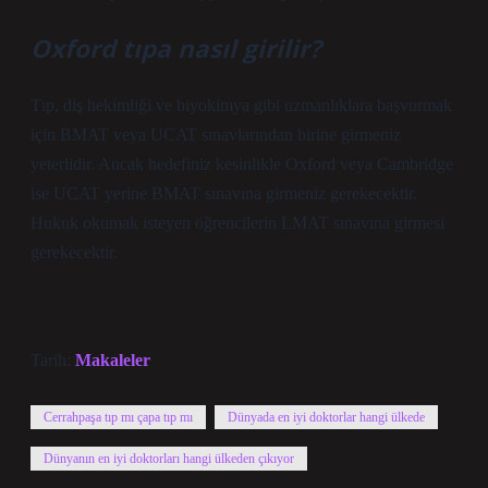
Oxford tıpa nasıl girilir?
Tıp, diş hekimliği ve biyokimya gibi uzmanlıklara başvurmak
için BMAT veya UCAT sınavlarından birine girmeniz
yeterlidir. Ancak hedefiniz kesinlikle Oxford veya Cambridge
ise UCAT yerine BMAT sınavına girmeniz gerekecektir.
Hukuk okumak isteyen öğrencilerin LMAT sınavına girmesi
gerekecektir.
Tarih:
Makaleler
Cerrahpaşa tıp mı çapa tıp mı
Dünyada en iyi doktorlar hangi ülkede
Dünyanın en iyi doktorları hangi ülkeden çıkıyor