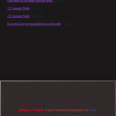
Dünyanin en dayanikli telefonu nedir
için
Cesur
.CF domain Nedir
için
admin
.CF domain Nedir
için
Merve
Kurumsal sosyal sorumluluğun temeli nedir
için
admin
 güncel giriş
betexper bahis
Reklam ve İletişim:
E-mail:
backlinkpaneli@gmail.com
Teams: