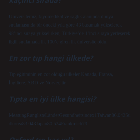
kaçıncı sırada?
Üniversitemiz, biyomedikal ve sağlık alanında dünya
sıralamasında bir önceki yıla göre 43 basamak yükselerek
98’inci sıraya yükselirken, Türkiye’de 1’inci sıraya yerleşerek
ilgili sıralamada ilk 100’e giren ilk üniversite oldu.
En zor tıp hangi ülkede?
Tıp eğitiminin en zor olduğu ülkeler Kanada, Fransa,
İngiltere, ABD ve Norveç’tir.
Tıpta en iyi ülke hangisi?
MessungRanglisteLänderGesundheitsindex1Taiwan86.042Sü
dkorea83.043Japan80.524Frankreich79.
Oxford tıp kaç yıl?