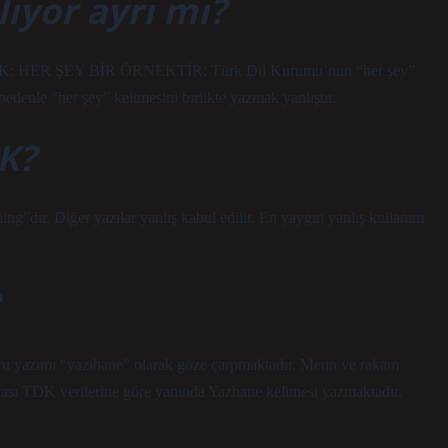
lıyor ayrı mı?
r. TDK: HER ŞEY BİR ÖRNEKTİR: Türk Dil Kurumu’nun “her şey”
nedenle “her şey” kelimesini birlikte yazmak yanlıştır.
DK?
”dir. Diğer yazılar yanlış kabul edilir. En yaygın yanlış kullanım
oğru yazımı “yazıhane” olarak göze çarpmaktadır. Metin ve rakam
acası TDK verilerine göre yanında Yazhane kelimesi yazmaktadır.