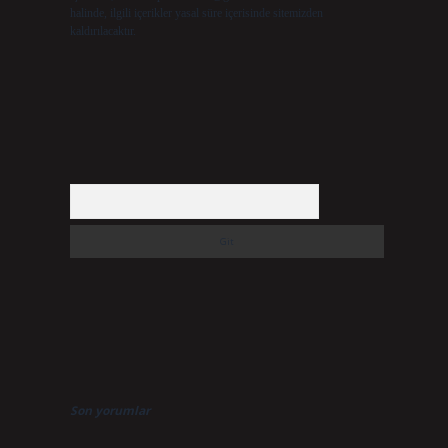
halinde, ilgili içerikler yasal süre içerisinde sitemizden
kaldırılacaktır.
Arama
Son yorumlar