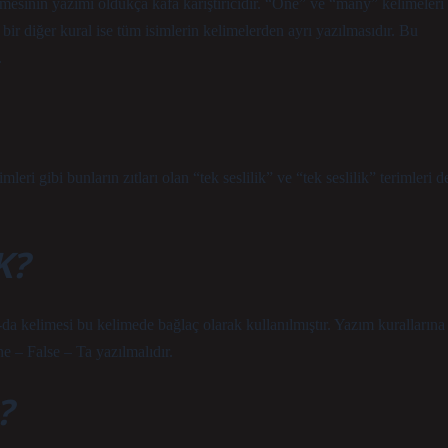
esinin yazımı oldukça kafa karıştırıcıdır. “One” ve “many” kelimeleri
 bir diğer kural ise tüm isimlerin kelimelerden ayrı yazılmasıdır. Bu
.
imleri gibi bunların zıtları olan “tek seslilik” ve “tek seslilik” terimleri d
K?
a kelimesi bu kelimede bağlaç olarak kullanılmıştır. Yazım kurallarına
ne – False – Ta yazılmalıdır.
?