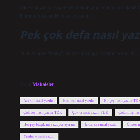
Yan yana yazılması gereken kelime gruplarından biri olarak bi
Kurumu’nda paralel olarak ele alınır.
Pek çok defa nasıl yazı
TDK’ya göre “many” kelimesinin doğru yazımı “many”dir. Diğe
Tarih:
Makaleler
Ara sıra nasıl yazılır
Baş başa nasıl yazılır
Bir şey nasıl yazılır TD
Çok sey nasıl yazılır TDK
Çok ta nasıl yazılır TDK
Çokbilmiş nası
Her şey bitişik mi yazılıyor ayrı mı
İç dış sıra nasıl yazılır
Önsezi na
Yazıhane nasıl yazılır