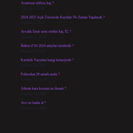
Avanosun nüfusu kaç ?
Ağustos 4, 2026
2024-2025 Açık Üniversite Kayıtları Ne Zaman Yapılacak ?
Ağustos 3, 2026
Ayvalık İzmir arası otobüs kaç TL ?
Temmuz 27, 2026
Ballon d’Or 2024 adayları kimlerdir ?
Temmuz 25, 2026
Karekök Yayınları hangi kırtasiyede ?
Temmuz 24, 2026
Polisorbat 20 zararlı mıdır ?
Temmuz 18, 2026
Ailenin kara koyunu ne demek ?
Temmuz 16, 2026
Avcı ne kadar al ?
Temmuz 15, 2026