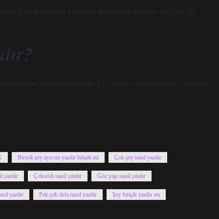
linir. Birçok kişi ayrı yazılması gerektiğini düşünse de Türk Dil
lır?
r yazılar yanlış kabul edilir. En yaygın yanlış kullanım “viele”dir.
K
Birçok şey ayrı mı yazılır bitişik mi
Çok şey nasıl yazılır
l yazılır
Çoksesli nasıl yazılır
Göz yaşı nasıl yazılır
sıl yazılır
Pek çok defa nasıl yazılır
Şey bitişik yazılır mı