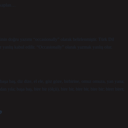
arkaplan…
nin doğru yazımı “occasionally” olarak belirlenmiştir. Türk Dil
anlış kabul edilir. “Occasionally” olarak yazmak yanlış olur.
r: başa baş, diz dize, el ele, göz göze, birbirine, omuz omuza, yan yana;
yıla; başa baş, bire bir (ölçü), bire bir, bire bir, bire bir; birer birer,
?