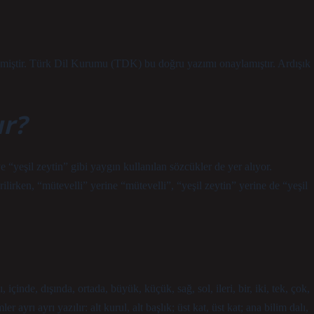
enmiştir. Türk Dil Kurumu (TDK) bu doğru yazımı onaylamıştır. Ardışık
ır?
 “yeşil zeytin” gibi yaygın kullanılan sözcükler de yer alıyor.
irken, “mütevelli” yerine “mütevelli”, “yeşil zeytin” yerine de “yeşil
içinde, dışında, ortada, büyük, küçük, sağ, sol, ileri, bir, iki, tek, çok,
r ayrı ayrı yazılır: alt kurul, alt başlık; üst kat, üst kat; ana bilim dalı,