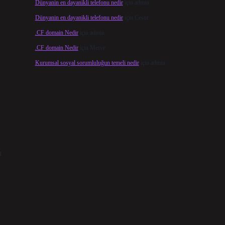
Dünyanin en dayanikli telefonu nedir
için
admin
Dünyanin en dayanikli telefonu nedir
için
Cesur
.CF domain Nedir
için
admin
.CF domain Nedir
için
Merve
Kurumsal sosyal sorumluluğun temeli nedir
için
admin
n