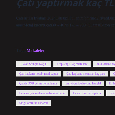
Çatı yaptırmak kaç TL
Çatı ustası fiyatları 2024Çatı tipiKullanım ömrüM2 fiyatıDüz
arasıMetal kiremit çatı30 – 40 yıl170 – 200 TL arasıBeton ça
Tarih:
Makaleler
1 Paket Shingle Kaç TL
1 top şıngıl kaç metrekare
2024 kiremit fiy
Çatı kaplama hesabı nasıl yapılır
Çatı kaplama membran kaç para
Ç
Çatıda OSB yerine ne kullanılır
En iyi çatı izolasyonu hangisi
En iy
En ucuz çatı kaplama malzemesi nedir
Ev çatısı ne ile kaplanır
Evle
Şingıl ömrü ne kadardır