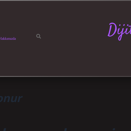
Dij
Hakkımızda
onur