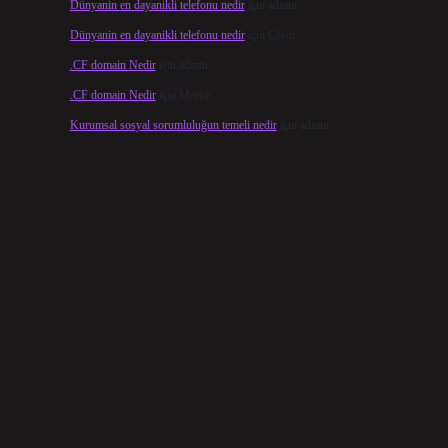
Dünyanin en dayanikli telefonu nedir
için
admin
Dünyanin en dayanikli telefonu nedir
için
Cesur
.CF domain Nedir
için
admin
.CF domain Nedir
için
Merve
Kurumsal sosyal sorumluluğun temeli nedir
için
admin