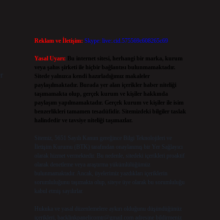
Reklam ve İletişim:
Skype: live:.cid.575569c608265c69
Yasal Uyarı:
Bu internet sitesi, herhangi bir marka, kurum
veya şahıs şirketi ile hiçbir bağlantısı bulunmamaktadır.
r
Sitede yalnızca kendi hazırladığımız makaleler
paylaşılmaktadır. Burada yer alan içerikler haber niteliği
taşımamakta olup, gerçek kurum ve kişiler hakkında
paylaşım yapılmamaktadır. Gerçek kurum ve kişiler ile isim
benzerlikleri tamamen tesadüfidir. Sitemizdeki bilgiler taslak
halindedir ve tavsiye niteliği taşımazlar.
Sitemiz, 5651 Sayılı Kanun gereğince Bilgi Teknolojileri ve
a
İletişim Kurumu (BTK) tarafından onaylanmış bir Yer Sağlayıcı
olarak hizmet vermektedir. Bu nedenle, sitedeki içerikleri proaktif
olarak denetleme veya araştırma yükümlülüğümüz
bulunmamaktadır. Ancak, üyelerimiz yazdıkları içeriklerin
sorumluluğunu taşımakta olup, siteye üye olarak bu sorumluluğu
kabul etmiş sayılırlar.
Hukuka ve yasal düzenlemelere aykırı olduğunu düşündüğünüz
içerikleri,
backlinkpanelicomtr@gmail.com
adresine bildirmeniz