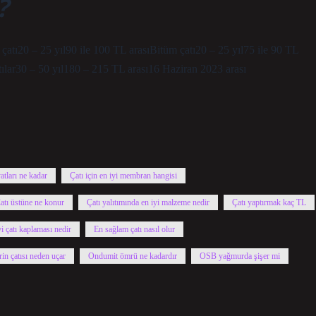
?
 çatı20 – 25 yıl90 ile 100 TL arasıBitüm çatı20 – 25 yıl75 ile 90 TL
tılar30 – 50 yıl180 – 215 TL arası16 Haziran 2023 arası
atları ne kadar
Çatı için en iyi membran hangisi
atı üstüne ne konur
Çatı yalıtımında en iyi malzeme nedir
Çatı yaptırmak kaç TL
i çatı kaplaması nedir
En sağlam çatı nasıl olur
rin çatısı neden uçar
Ondumit ömrü ne kadardır
OSB yağmurda şişer mi