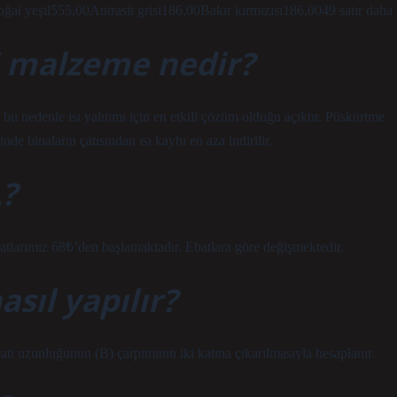
al yeşil555,00Antrasit grisi186,00Bakır kırmızısı186,0049 satır daha
yi malzeme nedir?
bu nedenle ısı yalıtımı için en etkili çözüm olduğu açıktır. Püskürtme
de binaların çatısından ısı kaybı en aza indirilir.
L?
atlarımız 68₺’den başlamaktadır. Ebatlara göre değişmektedir.
sıl yapılır?
çatı uzunluğunun (B) çarpımının iki katına çıkarılmasıyla hesaplanır.