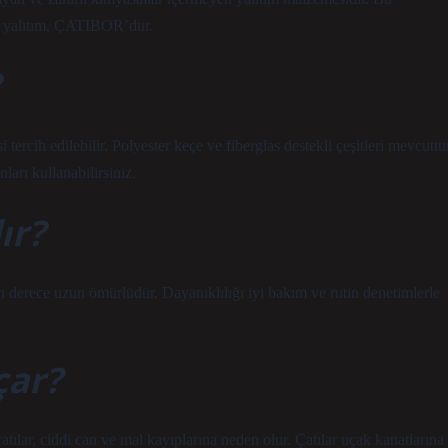
bor yalıtım, ÇATIBOR’dur.
tercih edilebilir. Polyester keçe ve fiberglas destekli çeşitleri mevcuttu
rı kullanabilirsiniz.
ır?
 derece uzun ömürlüdür. Dayanıklılığı iyi bakım ve rutin denetimlerle
çar?
atılar, ciddi can ve mal kayıplarına neden olur. Çatılar uçak kanatlarına