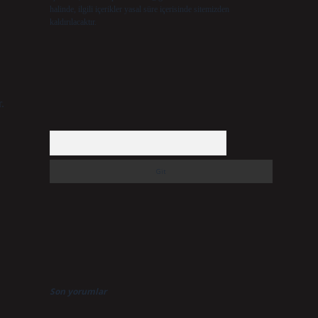
halinde, ilgili içerikler yasal süre içerisinde sitemizden
kaldırılacaktır.
r.
Arama
Son yorumlar