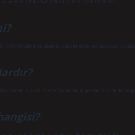
TMembranONDULINE PP40 M800 TLONDULINE PP300695
i?
ile, OSB levhalar diğer ahşap malzemeler gibi neme bağlı olarak genişle
ardır?
arı Kalınlık: 2,5 mm, 3,0 mm Kullanılabilir genişlik: 820 mm Kaburg
hangisi?
lmayan ve zararlı kimyasallar içermeyen yalıtım malzemesidir. Bu