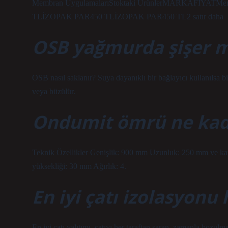
Membran UygulamalarıStoktaki ÜrünlerMARKAFIYA
TLİZOPAK PAR450 TLİZOPAK PAR450 TL2 satır daha
OSB yağmurda şişer m
OSB nasıl saklanır? Suya dayanıklı bir bağlayıcı kullanılsa b
veya büzülür.
Ondumit ömrü ne kad
Teknik Özellikler Genişlik: 900 mm Uzunluk: 250 mm ve katl
yüksekliği: 30 mm Ağırlık: 4.
En iyi çatı izolasyonu 
En iyi çatı yalıtımı, çatıyı her taraftan saran, zamanla bozu