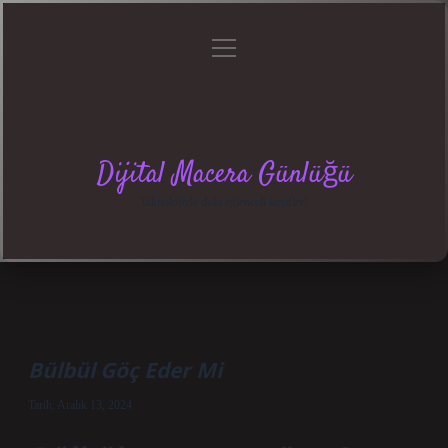
menüyü
Anasayfa
Gizlilik
Yasal
Hakkımızda
aç
Politikası
Uyarı
Dijital Macera Günlüğü
Teknolojiyle dolu eğlenceli keşifler!
Bülbül Göç Eder Mi
Tarih: Aralık 13, 2024