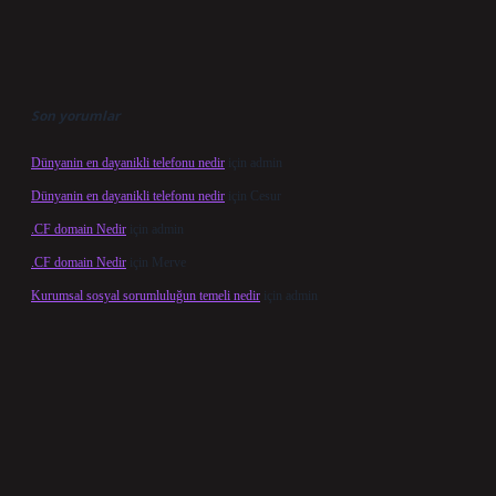
Son yorumlar
Dünyanin en dayanikli telefonu nedir
için
admin
Dünyanin en dayanikli telefonu nedir
için
Cesur
.CF domain Nedir
için
admin
.CF domain Nedir
için
Merve
Kurumsal sosyal sorumluluğun temeli nedir
için
admin