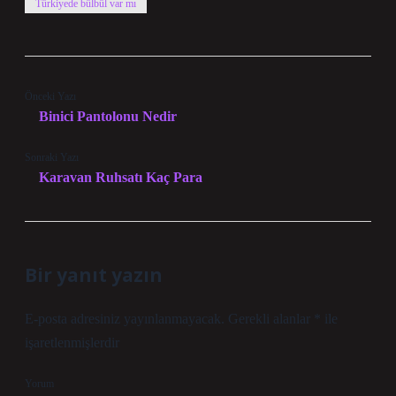
Türkiyede bülbül var mı
Önceki Yazı
Binici Pantolonu Nedir
Sonraki Yazı
Karavan Ruhsatı Kaç Para
Bir yanıt yazın
E-posta adresiniz yayınlanmayacak.
Gerekli alanlar
*
ile
işaretlenmişlerdir
Yorum