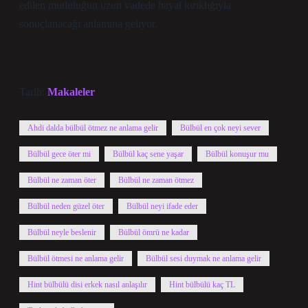
edilen mutluluğun uzun vadede hayal kırıklığıyla
sonuçlanacağı anlamına geliyor.
Tarih:
Makaleler
Ahdi dalda bülbül ötmez ne anlama gelir
Bülbül en çok neyi sever
Bülbül gece öter mi
Bülbül kaç sene yaşar
Bülbül konuşur mu
Bülbül ne zaman öter
Bülbül ne zaman ötmez
Bülbül neden güzel öter
Bülbül neyi ifade eder
Bülbül neyle beslenir
Bülbül ömrü ne kadar
Bülbül ötmesi ne anlama gelir
Bülbül sesi duymak ne anlama gelir
Hint bülbülü disi erkek nasıl anlaşılır
Hint bülbülü kaç TL