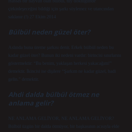
Hassas bir hayvan olan bülbül, tüy döktüğünde
çirkinleşeceğini bildiği için şarkı söylemez ve utancından
saklanır (!) 27 Ekim 2014
Bülbül neden güzel öter?
Aslında buna üreme şarkısı denir. Erkek bülbül neden bu
kadar güzel öter? Bunun iki nedeni vardır: birincisi sınırlarını
göstermektir: “Bu benim, yaklaşan herkesi yakacağım!”
demektir. İkincisi ise dişilere “Şarkım ne kadar güzel, hadi
gelin.” demektir.
Ahdi dalda bülbül ötmez ne
anlama gelir?
NE ANLAMA GELİYOR, NE ANLAMA GELİYOR?
Bülbül üzgün bir dalda ötmüyor, bir başkasının acısıyla elde