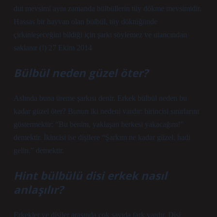
dut mevsimi aynı zamanda bülbüllerin tüy dökme mevsimidir.
Hassas bir hayvan olan bülbül, tüy döktüğünde
çirkinleşeceğini bildiği için şarkı söylemez ve utancından
saklanır (!) 27 Ekim 2014
Bülbül neden güzel öter?
Aslında buna üreme şarkısı denir. Erkek bülbül neden bu
kadar güzel öter? Bunun iki nedeni vardır: birincisi sınırlarını
göstermektir: “Bu benim, yaklaşan herkesi yakacağım!”
demektir. İkincisi ise dişilere “Şarkım ne kadar güzel, hadi
gelin.” demektir.
Hint bülbülü disi erkek nasıl
anlaşılır?
Erkekler ve dişiler arasında çok sayıda fark vardır. Dişi