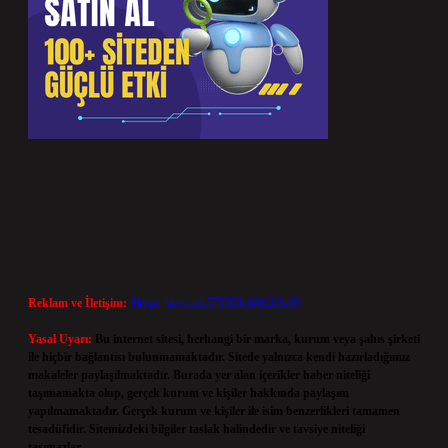
Reklam ve İletişim:
Skype: live:.cid.575569c608265c69
Yasal Uyarı:
Bu internet sitesi, herhangi bir marka, kurum veya şahıs şirketi
ile hiçbir bağlantısı bulunmamaktadır. Sitede yalnızca kendi hazırladığımız
makaleler paylaşılmaktadır. Burada yer alan içerikler haber niteliği
taşımamakta olup, gerçek kurum ve kişiler hakkında paylaşım
yapılmamaktadır. Gerçek kurum ve kişiler ile isim benzerlikleri tamamen
tesadüfidir. Sitemizdeki bilgiler taslak halindedir ve tavsiye niteliği
taşımazlar.