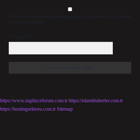
Daha sonraki yorumlarımda kullanılması için adım, e-posta adresim ve site adresim
bu tarayıcıya kaydedilsin.
7 + 8 kaçtır?
*
https://www.ingilizceforum.com.tr
https://islamihaberler.com.tr
https://hostingsektoru.com.tr
Sitemap