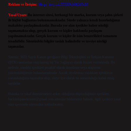
Reklam ve İletişim:
Skype: live:.cid.575569c608265c69
Yasal Uyarı:
Bu internet sitesi, herhangi bir marka, kurum veya şahıs şirketi
ile hiçbir bağlantısı bulunmamaktadır. Sitede yalnızca kendi hazırladığımız
makaleler paylaşılmaktadır. Burada yer alan içerikler haber niteliği
taşımamakta olup, gerçek kurum ve kişiler hakkında paylaşım
yapılmamaktadır. Gerçek kurum ve kişiler ile isim benzerlikleri tamamen
tesadüfidir. Sitemizdeki bilgiler taslak halindedir ve tavsiye niteliği
taşımazlar.
Sitemiz, 5651 Sayılı Kanun gereğince Bilgi Teknolojileri ve İletişim Kurumu
(BTK) tarafından onaylanmış bir Yer Sağlayıcı olarak hizmet vermektedir. Bu
nedenle, sitedeki içerikleri proaktif olarak denetleme veya araştırma
yükümlülüğümüz bulunmamaktadır. Ancak, üyelerimiz yazdıkları içeriklerin
sorumluluğunu taşımakta olup, siteye üye olarak bu sorumluluğu kabul etmiş
sayılırlar.
Hukuka ve yasal düzenlemelere aykırı olduğunu düşündüğünüz içerikleri,
backlinkpanelicomtr@gmail.com
adresine bildirmeniz halinde, ilgili içerikler yasal
süre içerisinde sitemizden kaldırılacaktır.