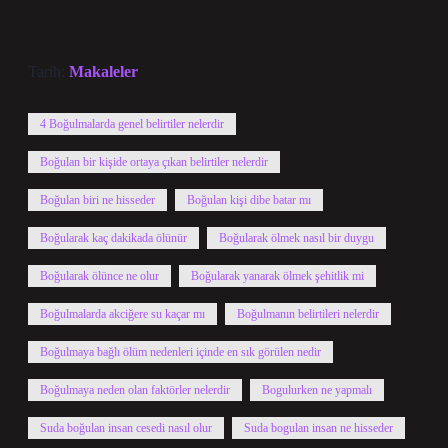
Tarih:
Makaleler
4 Boğulmalarda genel belirtiler nelerdir
Boğulan bir kişide ortaya çıkan belirtiler nelerdir
Boğulan biri ne hisseder
Boğulan kişi dibe batar mı
Boğularak kaç dakikada ölünür
Boğularak ölmek nasıl bir duygu
Boğularak ölünce ne olur
Boğularak yanarak ölmek şehitlik mi
Boğulmalarda akciğere su kaçar mı
Boğulmanın belirtileri nelerdir
Boğulmaya bağlı ölüm nedenleri içinde en sık görülen nedir
Boğulmaya neden olan faktörler nelerdir
Bogulurken ne yapmalı
Suda boğulan insan cesedi nasıl olur
Suda bogulan insan ne hisseder