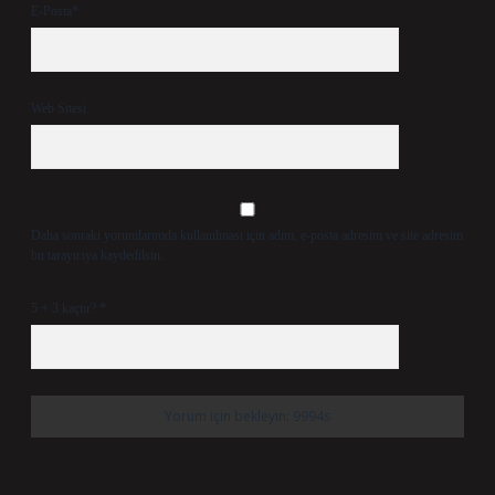
E-Posta*
Web Sitesi
Daha sonraki yorumlarımda kullanılması için adım, e-posta adresim ve site adresim
bu tarayıcıya kaydedilsin.
5 + 3 kaçtır?
*