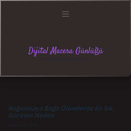
menüyü
Anasayfa
Gizlilik
Yasal
Hakkımızda
aç
Politikası
Uyarı
Dijital Macera Günlüğü
Teknolojiyle dolu eğlenceli keşifler!
Boğulmaya Bağlı Ölümlerde En Sık
Görülen Neden
Tarih: Kasım 1, 2024