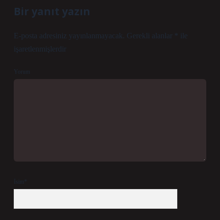
Bir yanıt yazın
E-posta adresiniz yayınlanmayacak.
Gerekli alanlar
*
ile
işaretlenmişlerdir
Yorum
İsim*