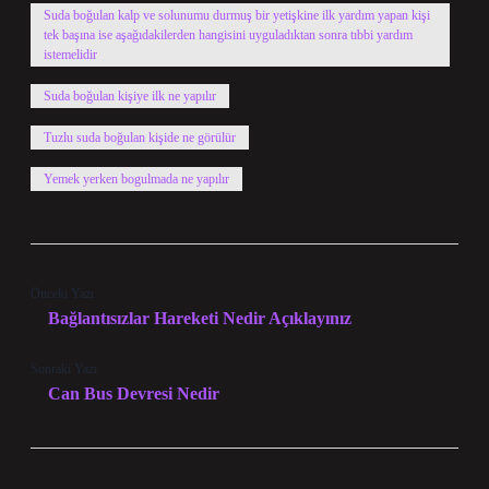
Suda boğulan kalp ve solunumu durmuş bir yetişkine ilk yardım yapan kişi
tek başına ise aşağıdakilerden hangisini uyguladıktan sonra tıbbi yardım
istemelidir
Suda boğulan kişiye ilk ne yapılır
Tuzlu suda boğulan kişide ne görülür
Yemek yerken bogulmada ne yapılır
Önceki Yazı
Bağlantısızlar Hareketi Nedir Açıklayınız
Sonraki Yazı
Can Bus Devresi Nedir