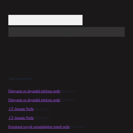
Arama
Son yorumlar
Dünyanin en dayanikli telefonu nedir
için
admin
Dünyanin en dayanikli telefonu nedir
için
Cesur
.CF domain Nedir
için
admin
.CF domain Nedir
için
Merve
Kurumsal sosyal sorumluluğun temeli nedir
için
admin