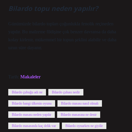
Bilardo topu neden yapılır?
Günümüzde bilardo topları çoğunlukla fenolik reçineden
yapılır. Bu malzeme fildişine çok benzer davransa da daha
kolay kirlenir, mükemmel bir topun şeklini alabilir ve daha
uzun süre dayanır.
Tarih:
Makaleler
Bilardo çubuğu adı ne
Bilardo çuhası nedir
Bilardo hangi ülkenin oyunu
Bilardo masası nasıl olmalı
Bilardo masası neden yapılır
Bilardo masasına ne denir
Bilardo masasında kaç delik var
Bilardo oynarken ne giyilir