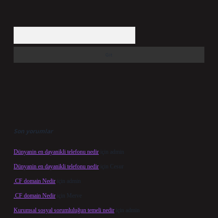
Arama
Son yorumlar
Dünyanin en dayanikli telefonu nedir
için
admin
Dünyanin en dayanikli telefonu nedir
için
Cesur
.CF domain Nedir
için
admin
.CF domain Nedir
için
Merve
Kurumsal sosyal sorumluluğun temeli nedir
için
admin