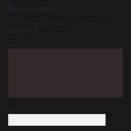
Bir yanıt yazın
E-posta adresiniz yayınlanmayacak.
Gerekli alanlar
*
ile
işaretlenmişlerdir
Yorum
İsim*