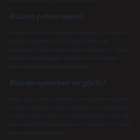
kahverengi-4, mavi-5, pembe-6, siyah-7 puan.
Bilardo çuhası nedir?
Dağınık Merino yün ipliklerinden dokunmuş ayak örgülü bir
kumaştır. Broadcloth, yün ve pamuk ipliklerinin bir
karışımından yapılmış yoğun, pürüzsüz, dayanıklı ve yüksek
kaliteli bir tekstil kumaşıdır. Genellikle oyun masalarını
örtmek için kullanılan bir kumaş türüdür.
Bilardo oynarken ne giyilir?
Kargo, capri, keten, eşofman takımı ve kot pantolon giymek
yasaktır. Siyah kemer ve düz siyah bilek boyu çorap giymek
zorunludur. Yakalı uzun veya kısa kollu tişört (polo yaka, dik
yaka mümkün). Tişört pantolonun içine sokulmalı ve vücudun
hiçbir kısmı görünmemelidir.