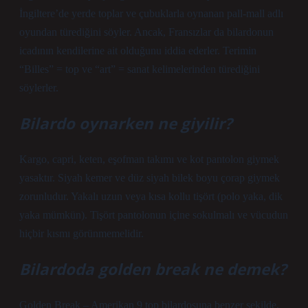
İngiltere’de yerde toplar ve çubuklarla oynanan pall-mall adlı
oyundan türediğini söyler. Ancak, Fransızlar da bilardonun
icadının kendilerine ait olduğunu iddia ederler. Terimin
“Billes” = top ve “art” = sanat kelimelerinden türediğini
söylerler.
Bilardo oynarken ne giyilir?
Kargo, capri, keten, eşofman takımı ve kot pantolon giymek
yasaktır. Siyah kemer ve düz siyah bilek boyu çorap giymek
zorunludur. Yakalı uzun veya kısa kollu tişört (polo yaka, dik
yaka mümkün). Tişört pantolonun içine sokulmalı ve vücudun
hiçbir kısmı görünmemelidir.
Bilardoda golden break ne demek?
Golden Break – Amerikan 9 top bilardosuna benzer şekilde,