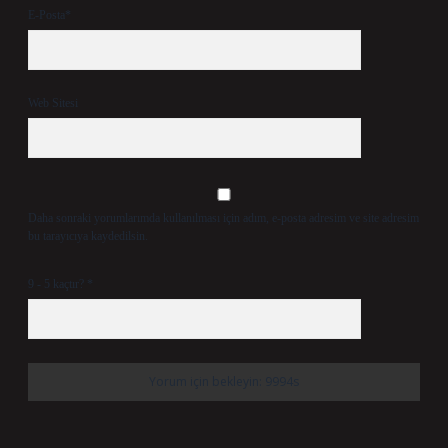
E-Posta*
Web Sitesi
Daha sonraki yorumlarımda kullanılması için adım, e-posta adresim ve site adresim
bu tarayıcıya kaydedilsin.
9 - 5 kaçtır?
*