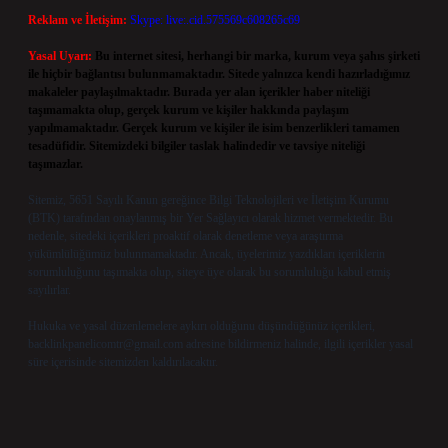
Reklam ve İletişim:
Skype: live:.cid.575569c608265c69
Yasal Uyarı:
Bu internet sitesi, herhangi bir marka, kurum veya şahıs şirketi
ile hiçbir bağlantısı bulunmamaktadır. Sitede yalnızca kendi hazırladığımız
makaleler paylaşılmaktadır. Burada yer alan içerikler haber niteliği
taşımamakta olup, gerçek kurum ve kişiler hakkında paylaşım
yapılmamaktadır. Gerçek kurum ve kişiler ile isim benzerlikleri tamamen
tesadüfidir. Sitemizdeki bilgiler taslak halindedir ve tavsiye niteliği
taşımazlar.
Sitemiz, 5651 Sayılı Kanun gereğince Bilgi Teknolojileri ve İletişim Kurumu
(BTK) tarafından onaylanmış bir Yer Sağlayıcı olarak hizmet vermektedir. Bu
nedenle, sitedeki içerikleri proaktif olarak denetleme veya araştırma
yükümlülüğümüz bulunmamaktadır. Ancak, üyelerimiz yazdıkları içeriklerin
sorumluluğunu taşımakta olup, siteye üye olarak bu sorumluluğu kabul etmiş
sayılırlar.
Hukuka ve yasal düzenlemelere aykırı olduğunu düşündüğünüz içerikleri,
backlinkpanelicomtr@gmail.com
adresine bildirmeniz halinde, ilgili içerikler yasal
süre içerisinde sitemizden kaldırılacaktır.