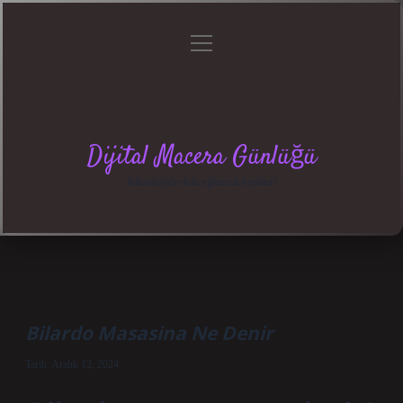
menüyü
Anasayfa
Gizlilik
Yasal
Hakkımızda
aç
Politikası
Uyarı
Dijital Macera Günlüğü
Teknolojiyle dolu eğlenceli keşifler!
Bilardo Masasina Ne Denir
Tarih: Aralık 12, 2024