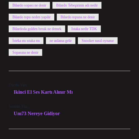
Bilardo sopası ne denir
Bilardo Tebeşirinin adı nedir
Bilardo topu neden yapılır
Bilardo topuna ne denir
Bilardoda golden break ne demek
Istaka nedir TDK
İsteka mı ıstaka mı
ne anlama gelir
Snooker nasıl oynanır
Sopasına ne denir
Önceki Yazı
Ikinci El Ses Kartı Alınır Mı
Sonraki Yazı
Um73 Nereye Gidiyor