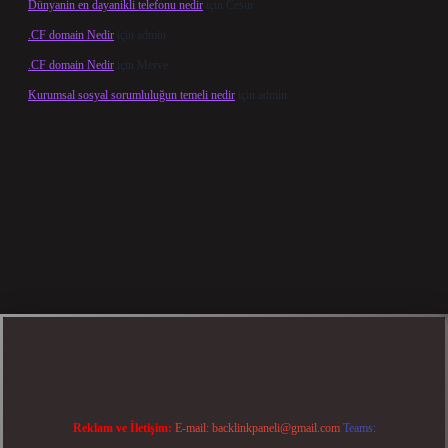
Dünyanin en dayanikli telefonu nedir
için
Cesur
.CF domain Nedir
için
admin
.CF domain Nedir
için
Merve
Kurumsal sosyal sorumluluğun temeli nedir
için
admin
üncel giriş
betexper bahis
Reklam ve İletişim:
E-mail:
backlinkpaneli@gmail.com
Teams: