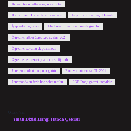
Bir öğretmen haftada kaç nöbet tutar
Hizmet puanı kaç ayda bir hesaplanır
İyep 1 ders saati kaç dakikadır
İyep aylık kaç puan
Mebbiste hizmet puanı nasıl öğrenilir
Öğretmen nöbet ücreti kaç ek ders 2024
Öğretmen zorunlu ek puan nedir
Öğretmenler hizmet puanını nasıl öğrenir
Pansiyon nöbeti kaç puan getirir
Pansiyon nöbeti kaç TL 2024
Pansiyonda en fazla kaç nöbet tutulur
PDR Doğu görevi kaç yıldır
Önceki Yazı
Yalan Dizisi Hangi Handa Çekildi