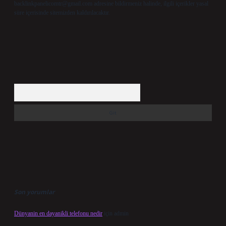
backlinkpanelicomtr@gmail.com
adresine bildirmeniz halinde, ilgili içerikler yasal
süre içerisinde sitemizden kaldırılacaktır.
Arama
Son yorumlar
Dünyanin en dayanikli telefonu nedir
için
admin