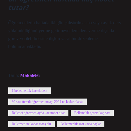
tutar?
Öğretmenlerin haftada iki gün çalıştırılmasına veya aylık ders
yükümlülüğünü yerine getirmeyenlere ders verme dışında
görev verilebilmesine ilişkin yasal bir düzenleme
bulunmamaktadır.
Tarih:
Makaleler
1 belletmenlik kaç ek ders
30 saat ücretli öğretmen maaşı 2024 ne kadar olacak
Belletici öğretmen ayda kaç nöbet tutar
Belleticilik görevi kaç saat
Belletmen ne kadar maaş alır
Belletmenlik saat kaçta başlar