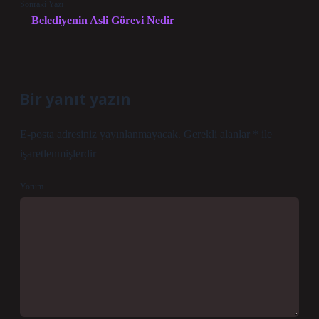
Sonraki Yazı
Belediyenin Asli Görevi Nedir
Bir yanıt yazın
E-posta adresiniz yayınlanmayacak.
Gerekli alanlar
*
ile
işaretlenmişlerdir
Yorum