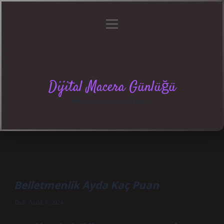
menüyü
Anasayfa
Gizlilik
Yasal
Hakkımızda
aç
Politikası
Uyarı
Dijital Macera Günlüğü
Teknolojiyle dolu eğlenceli keşifler!
Belletmenlik Ayda Kaç Puan
Tarih: Aralık 6, 2024