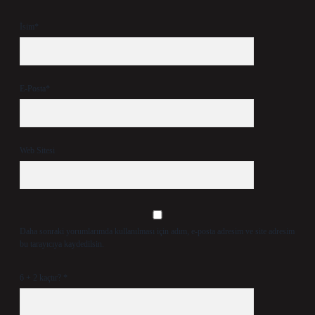
İsim*
E-Posta*
Web Sitesi
Daha sonraki yorumlarımda kullanılması için adım, e-posta adresim ve site adresim
bu tarayıcıya kaydedilsin.
6 + 2 kaçtır?
*