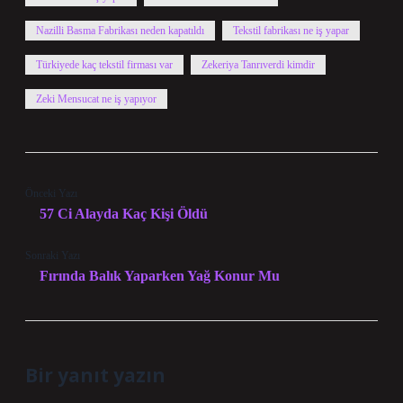
Nazilli Basma Fabrikası neden kapatıldı
Tekstil fabrikası ne iş yapar
Türkiyede kaç tekstil firması var
Zekeriya Tanrıverdi kimdir
Zeki Mensucat ne iş yapıyor
Önceki Yazı
57 Ci Alayda Kaç Kişi Öldü
Sonraki Yazı
Fırında Balık Yaparken Yağ Konur Mu
Bir yanıt yazın