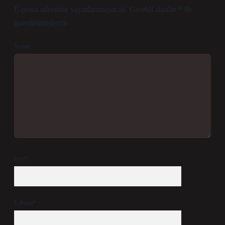
E-posta adresiniz yayınlanmayacak.
Gerekli alanlar
*
ile
işaretlenmişlerdir
Yorum
İsim*
E-Posta*