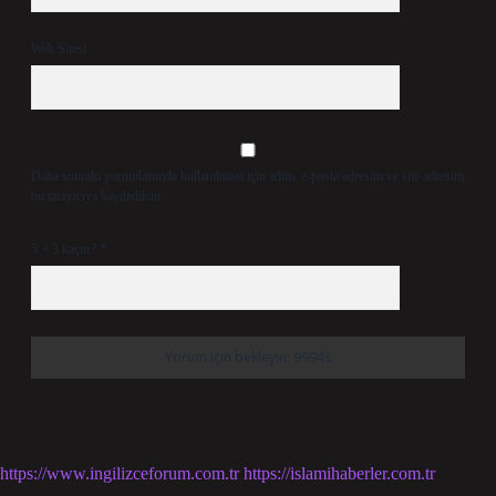
Web Sitesi
Daha sonraki yorumlarımda kullanılması için adım, e-posta adresim ve site adresim
bu tarayıcıya kaydedilsin.
5 + 3 kaçtır?
*
https://www.ingilizceforum.com.tr
https://islamihaberler.com.tr