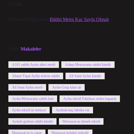
1 Ocak
Tavsiyeli Bağlantılar:
Bildiri Metni Kaç Sayfa Olmalı
Tarih:
Makaleler
A101 sahibi Aydın ailesi nereli
Adana Mensucatın sahibi kimdir
Ahmet Yaşar Aydın nelerin sahibi
Ali Sami Aydın kimdir
Ali Sami Aydın nereli
Aydın Grup kime ait
Aydın Mensucatın sahibi kim
Aydın tekstil Fabrikası neden kapandı
Aydın tekstil ne üretiyor
Aydında kaç fabrika var
Aydınlı grubun sahibi kimdir
Mensucat ne demek tekstil
Mensucat ne iş yapar
Mensucat ürünleri nelerdir