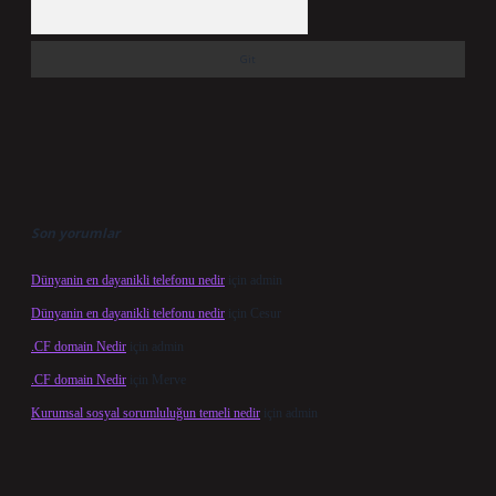
Arama
Son yorumlar
Dünyanin en dayanikli telefonu nedir
için
admin
Dünyanin en dayanikli telefonu nedir
için
Cesur
.CF domain Nedir
için
admin
.CF domain Nedir
için
Merve
Kurumsal sosyal sorumluluğun temeli nedir
için
admin