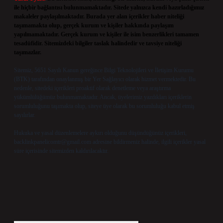
ile hiçbir bağlantısı bulunmamaktadır. Sitede yalnızca kendi hazırladığımız
makaleler paylaşılmaktadır. Burada yer alan içerikler haber niteliği
taşımamakta olup, gerçek kurum ve kişiler hakkında paylaşım
yapılmamaktadır. Gerçek kurum ve kişiler ile isim benzerlikleri tamamen
tesadüfidir. Sitemizdeki bilgiler taslak halindedir ve tavsiye niteliği
taşımazlar.
Sitemiz, 5651 Sayılı Kanun gereğince Bilgi Teknolojileri ve İletişim Kurumu
(BTK) tarafından onaylanmış bir Yer Sağlayıcı olarak hizmet vermektedir. Bu
nedenle, sitedeki içerikleri proaktif olarak denetleme veya araştırma
yükümlülüğümüz bulunmamaktadır. Ancak, üyelerimiz yazdıkları içeriklerin
sorumluluğunu taşımakta olup, siteye üye olarak bu sorumluluğu kabul etmiş
sayılırlar.
Hukuka ve yasal düzenlemelere aykırı olduğunu düşündüğünüz içerikleri,
backlinkpanelicomtr@gmail.com
adresine bildirmeniz halinde, ilgili içerikler yasal
süre içerisinde sitemizden kaldırılacaktır.