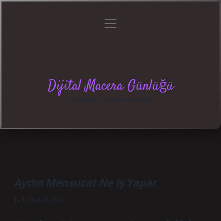
menüyü
Anasayfa
Gizlilik
Yasal
Hakkımızda
aç
Politikası
Uyarı
Dijital Macera Günlüğü
Teknolojiyle dolu eğlenceli keşifler!
Aydın Mensucat Ne Iş Yapar
Tarih: Ocak 25, 2025