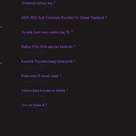
Avanosun nüfusu kaç ?
Ağustos 4, 2026
2024-2025 Açık Üniversite Kayıtları Ne Zaman Yapılacak ?
Ağustos 3, 2026
Ayvalık İzmir arası otobüs kaç TL ?
Temmuz 27, 2026
ı
Ballon d’Or 2024 adayları kimlerdir ?
Temmuz 25, 2026
Karekök Yayınları hangi kırtasiyede ?
Temmuz 24, 2026
Polisorbat 20 zararlı mıdır ?
Temmuz 18, 2026
Ailenin kara koyunu ne demek ?
Temmuz 16, 2026
Avcı ne kadar al ?
Temmuz 15, 2026