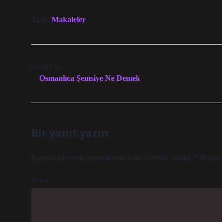
Tarih:
Makaleler
Önceki Yazı
Osmanlıca Şemsiye Ne Demek
Bir yanıt yazın
E-posta adresiniz yayınlanmayacak.
Gerekli alanlar
*
ile işar
Yorum