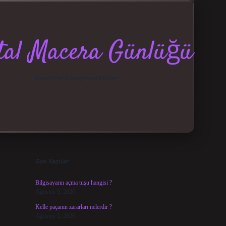
ital Macera Günlüğü
Teknolojiyle dolu eğlenceli keşifler!
Sidebar
elexbet güncel giriş
betexper bahis
Son Yazılar
Bilgisayarın açma tuşu hangisi ?
Ağustos 6, 2026
Kelle paçanın zararları nelerdir ?
Ağustos 5, 2026