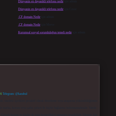
Dünyanin en dayanikli telefonu nedir
için
admin
Dünyanin en dayanikli telefonu nedir
için
Cesur
.CF domain Nedir
için
admin
.CF domain Nedir
için
Merve
Kurumsal sosyal sorumluluğun temeli nedir
için
admin
26
Telegram: @karabul
le, sitedeki içerikleri proaktif olarak denetleme veya araştırma yükümlülüğümüz
ir marka, kurum veya şahıs şirketi ile hiçbir bağlantısı bulunmamaktadır. Sitede
 Gerçek kurum ve kişiler ile isim benzerlikleri tamamen tesadüfidir. Sitemiz, kar