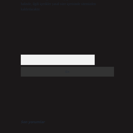
halinde, ilgili içerikler yasal süre içerisinde sitemizden
kaldırılacaktır.
Arama
Son yorumlar