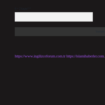
6 + 2 kaçtır?
*
https://www.ingilizceforum.com.tr
https://islamihaberler.com.