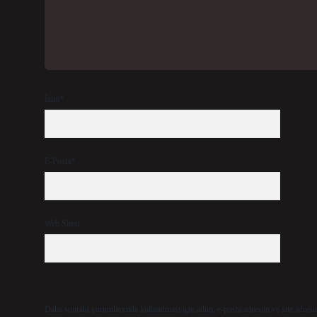
İsim*
E-Posta*
Web Sitesi
Daha sonraki yorumlarımda kullanılması için adım, e-posta adresim ve site adresi