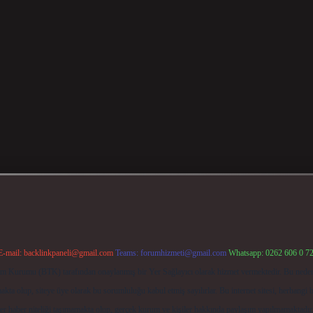
E-mail:
backlinkpaneli@gmail.com
Teams:
forumhizmeti@gmail.com
Whatsapp: 0262 606 0 7
işim Kurumu (BTK) tarafından onaylanmış bir Yer Sağlayıcı olarak hizmet vermektedir. Bu neden
ta olup, siteye üye olarak bu sorumluluğu kabul etmiş sayılırlar. Bu internet sitesi, herhangi b
ler haber niteliği taşımamakta olup, gerçek kurum ve kişiler hakkında paylaşım yapılmamaktadır.