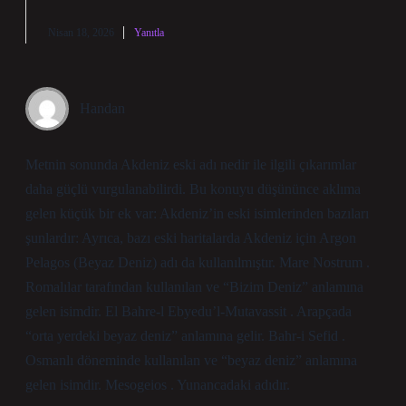
Nisan 18, 2026
Yanıtla
Handan
Metnin sonunda Akdeniz eski adı nedir ile ilgili çıkarımlar
daha güçlü vurgulanabilirdi. Bu konuyu düşününce aklıma
gelen küçük bir ek var: Akdeniz’in eski isimlerinden bazıları
şunlardır: Ayrıca, bazı eski haritalarda Akdeniz için Argon
Pelagos (Beyaz Deniz) adı da kullanılmıştır. Mare Nostrum .
Romalılar tarafından kullanılan ve “Bizim Deniz” anlamına
gelen isimdir. El Bahre-l Ebyedu’l-Mutavassit . Arapçada
“orta yerdeki beyaz deniz” anlamına gelir. Bahr-i Sefid .
Osmanlı döneminde kullanılan ve “beyaz deniz” anlamına
gelen isimdir. Mesogeios . Yunancadaki adıdır.