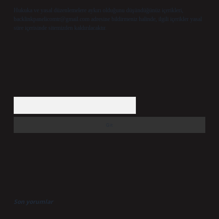
Hukuka ve yasal düzenlemelere aykırı olduğunu düşündüğünüz içerikleri,
backlinkpanelicomtr@gmail.com
adresine bildirmeniz halinde, ilgili içerikler yasal
süre içerisinde sitemizden kaldırılacaktır.
Arama
Son yorumlar