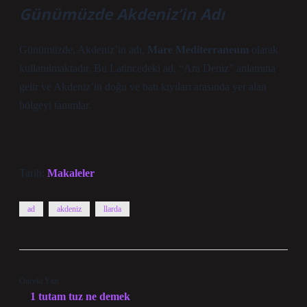
Günümüzde Akdeniz’in Adı
Günümüzde, Akdeniz’in adı,
Mare Mediterraneum
olarak
kullanılmaktadır. Bu Latincedeki ad, “Ara Deniz” anlamına
gelir ve Akdeniz’in doğu ve batı kıyıları arasında yer alan
bölgeyi tanımlar.
Tarih:
Makaleler
ad
akdeniz
llarda
Önceki Yazı
1 tutam tuz ne demek