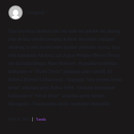
Cengaver
Yazı boyunca Akdeniz eski adı nedir net şekilde ele alınmış,
yine de bazı sorular cevapsız kalıyor. Buradaki yaklaşım
Akdeniz’in eski isimlerinden bazıları şunlardır: Ayrıca, bazı
eski haritalarda Akdeniz için Argon Pelagos (Beyaz Deniz)
adı da kullanılmıştır. Mare Nostrum . Romalılar tarafından
kullanılan ve “Bizim Deniz” anlamına gelen isimdir. El
Bahre-l Ebyedu’l-Mutavassit . Arapçada “orta yerdeki beyaz
deniz” anlamına gelir. Bahr-i Sefid . Osmanlı döneminde
kullanılan ve “beyaz deniz” anlamına gelen isimdir.
Mesogeios . Yunancadaki adıdır. üzerinden okunabilir.
Ocak 18, 2025
Yanıtla