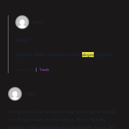
admin
Nurgül!
Teşekkür ederim, fikirleriniz yazının
akışını
iyileştirdi.
Mart 5, 2026
Yanıtla
Oğuz
Yazı boyunca Akdeniz eski adı nedir net şekilde ele alınmış,
yine de bazı sorular cevapsız kalıyor. Metnin bu kısmı
Akdeniz’in eski isimlerinden bazıları şunlardır: Ayrıca, bazı