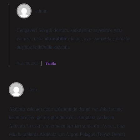
admin
Cengaver! Sevgili dostum, katkılarınız sayesinde yazı
yalnızca daha
okunabilir
olmadı, aynı zamanda çok daha
düşünsel bütünlük
kazandı.
Ocak 18, 2025
Yanıtla
Cem
Akdeniz eski adı nedir anlatımında denge var, fakat sonuç
kısmı aceleye gelmiş gibi duruyor. Buradaki yaklaşım
Akdeniz’in eski isimlerinden bazıları şunlardır: Ayrıca, bazı
eski haritalarda Akdeniz için Argon Pelagos (Beyaz Deniz)