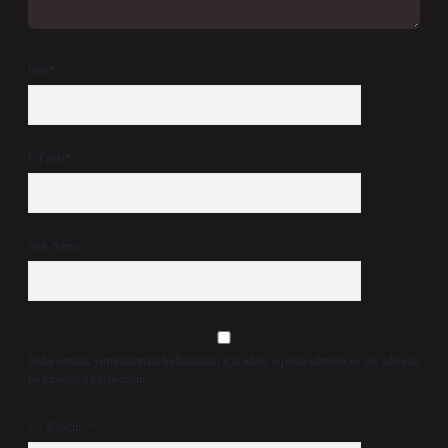
İsim*
E-Posta*
Web Sitesi
Daha sonraki yorumlarımda kullanılması için adım, e-posta adresim ve site adresim
bu tarayıcıya kaydedilsin.
7 + 8 kaçtır?
*