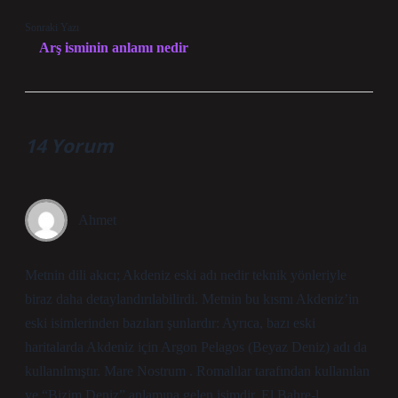
Sonraki Yazı
Arş isminin anlamı nedir
14 Yorum
Ahmet
Metnin dili akıcı; Akdeniz eski adı nedir teknik yönleriyle
biraz daha detaylandırılabilirdi. Metnin bu kısmı Akdeniz’in
eski isimlerinden bazıları şunlardır: Ayrıca, bazı eski
haritalarda Akdeniz için Argon Pelagos (Beyaz Deniz) adı da
kullanılmıştır. Mare Nostrum . Romalılar tarafından kullanılan
ve “Bizim Deniz” anlamına gelen isimdir. El Bahre-l