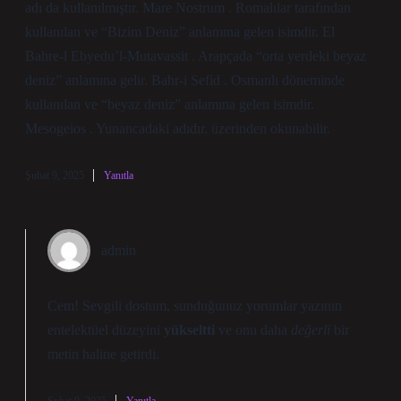
adı da kullanılmıştır. Mare Nostrum . Romalılar tarafından
kullanılan ve “Bizim Deniz” anlamına gelen isimdir. El
Bahre-l Ebyedu’l-Mutavassit . Arapçada “orta yerdeki beyaz
deniz” anlamına gelir. Bahr-i Sefid . Osmanlı döneminde
kullanılan ve “beyaz deniz” anlamına gelen isimdir.
Mesogeios . Yunancadaki adıdır. üzerinden okunabilir.
Şubat 9, 2025
Yanıtla
admin
Cem! Sevgili dostum, sunduğunuz yorumlar yazının
entelektüel düzeyini
yükseltti
ve onu daha
değerli
bir
metin haline getirdi.