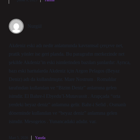
Şubat 9, 2025
Yanıtla
Nurgül
Akdeniz eski adı nedir anlatımında kavramsal çerçeve net,
pratik yönler ise geri planda. Bu paragrafın merkezinde net
şekilde Akdeniz’in eski isimlerinden bazıları şunlardır: Ayrıca,
bazı eski haritalarda Akdeniz için Argon Pelagos (Beyaz
Deniz) adı da kullanılmıştır. Mare Nostrum . Romalılar
tarafından kullanılan ve “Bizim Deniz” anlamına gelen
isimdir. El Bahre-l Ebyedu’l-Mutavassit . Arapçada “orta
yerdeki beyaz deniz” anlamına gelir. Bahr-i Sefid . Osmanlı
döneminde kullanılan ve “beyaz deniz” anlamına gelen
isimdir. Mesogeios . Yunancadaki adıdır. var.
Mart 5, 2026
Yanıtla