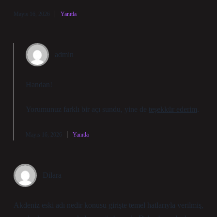
Mayıs 16, 2026
Yanıtla
admin
Handan!
Yorumunuz farklı bir açı sundu, yine de
teşekkür ederim
.
Mayıs 16, 2026
Yanıtla
Dilara
Akdeniz eski adı nedir konusu girişte temel hatlarıyla verilmiş,