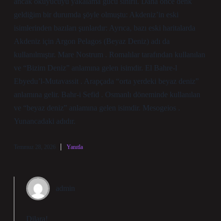
ancak okuyucuyu yakalama gücü sınırlı. Daha önce denk
geldiğim bir durumda şöyle olmuştu: Akdeniz’in eski
isimlerinden bazıları şunlardır: Ayrıca, bazı eski haritalarda
Akdeniz için Argon Pelagos (Beyaz Deniz) adı da
kullanılmıştır. Mare Nostrum . Romalılar tarafından kullanılan
ve “Bizim Deniz” anlamına gelen isimdir. El Bahre-l
Ebyedu’l-Mutavassit . Arapçada “orta yerdeki beyaz deniz”
anlamına gelir. Bahr-i Sefid . Osmanlı döneminde kullanılan
ve “beyaz deniz” anlamına gelen isimdir. Mesogeios .
Yunancadaki adıdır.
Temmuz 28, 2026
Yanıtla
admin
Dilara!