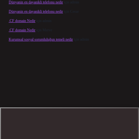
Dünyanin en dayanikli telefonu nedir
için
admin
Dünyanin en dayanikli telefonu nedir
için
Cesur
.CF domain Nedir
için
admin
.CF domain Nedir
için
Merve
Kurumsal sosyal sorumluluğun temeli nedir
için
admin
 giriş
betexper bahis