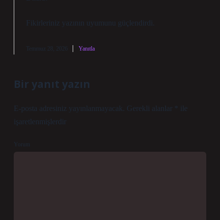
Fikirleriniz yazının
uyumunu
güçlendirdi.
Temmuz 28, 2026
Yanıtla
Bir yanıt yazın
E-posta adresiniz yayınlanmayacak.
Gerekli alanlar
*
ile
işaretlenmişlerdir
Yorum