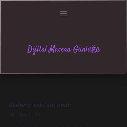
menüyü
Anasayfa
Gizlilik
Yasal
Hakkımızda
aç
Politikası
Uyarı
Dijital Macera Günlüğü
Teknolojiyle dolu eğlenceli keşifler!
Akdeniz eski adı nedir
Tarih: Ağustos 31, 2024