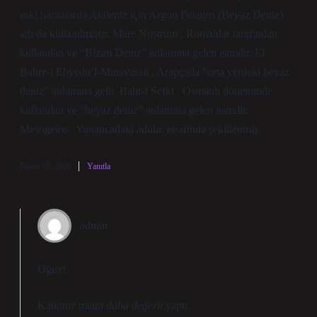
eski haritalarda Akdeniz için Argon Pelagos (Beyaz Deniz)
adı da kullanılmıştır. Mare Nostrum . Romalılar tarafından
kullanılan ve “Bizim Deniz” anlamına gelen isimdir. El
Bahre-l Ebyedu’l-Mutavassit . Arapçada “orta yerdeki beyaz
deniz” anlamına gelir. Bahr-i Sefid . Osmanlı döneminde
kullanılan ve “beyaz deniz” anlamına gelen isimdir.
Mesogeios . Yunancadaki adıdır. etrafında şekillenmiş.
Nisan 18, 2026
Yanıtla
admin
Oğuz!
Katkınız metni
daha değerli
yaptı.