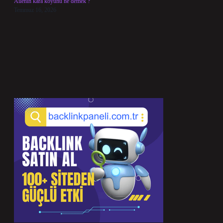
Ailenin kara koyunu ne demek ?
Temmuz 16, 2026