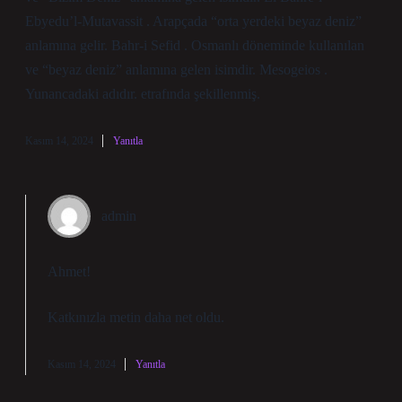
Ebyedu’l-Mutavassit . Arapçada “orta yerdeki beyaz deniz”
anlamına gelir. Bahr-i Sefid . Osmanlı döneminde kullanılan
ve “beyaz deniz” anlamına gelen isimdir. Mesogeios .
Yunancadaki adıdır. etrafında şekillenmiş.
Kasım 14, 2024
Yanıtla
admin
Ahmet!
Katkınızla metin
daha net
oldu.
Kasım 14, 2024
Yanıtla