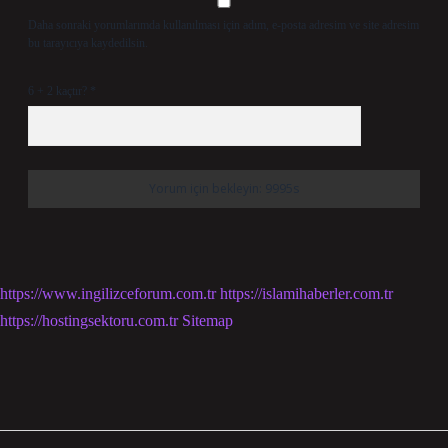
Daha sonraki yorumlarımda kullanılması için adım, e-posta adresim ve site adresim
bu tarayıcıya kaydedilsin.
6 + 2 kaçtır?
*
https://www.ingilizceforum.com.tr
https://islamihaberler.com.tr
https://hostingsektoru.com.tr
Sitemap