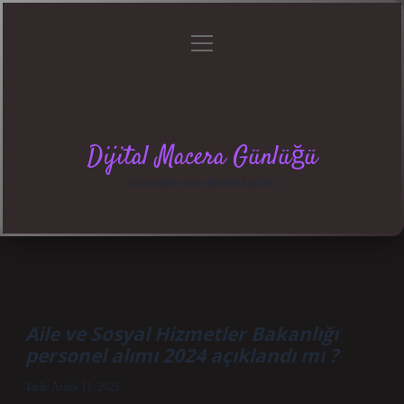
menüyü
Anasayfa
Gizlilik
Yasal
Hakkımızda
aç
Politikası
Uyarı
Dijital Macera Günlüğü
Teknolojiyle dolu eğlenceli keşifler!
Aile ve Sosyal Hizmetler Bakanlığı
personel alımı 2024 açıklandı mı ?
Tarih: Aralık 11, 2025