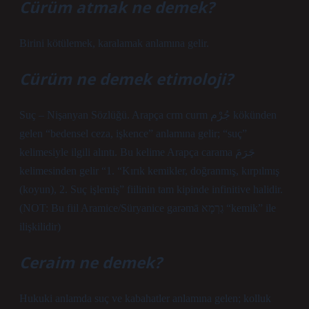
Cürüm atmak ne demek?
Birini kötülemek, karalamak anlamına gelir.
Cürüm ne demek etimoloji?
Suç – Nişanyan Sözlüğü. Arapça crm curm جُرْم kökünden
gelen “bedensel ceza, işkence” anlamına gelir; “suç”
kelimesiyle ilgili alıntı. Bu kelime Arapça carama جَرَمَ
kelimesinden gelir “1. “Kırık kemikler, doğranmış, kırpılmış
(koyun), 2. Suç işlemiş” fiilinin tam kipinde infinitive halidir.
(NOT: Bu fiil Aramice/Süryanice garəmā גַרְמָא “kemik” ile
ilişkilidir)
Ceraim ne demek?
Hukuki anlamda suç ve kabahatler anlamına gelen; kolluk