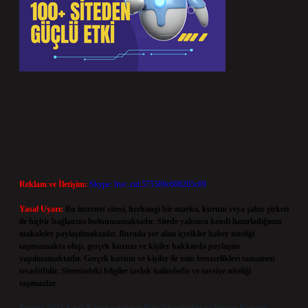
Reklam ve İletişim:
Skype: live:.cid.575569c608265c69
Yasal Uyarı:
Bu internet sitesi, herhangi bir marka, kurum veya şahıs şirketi
ile hiçbir bağlantısı bulunmamaktadır. Sitede yalnızca kendi hazırladığımız
makaleler paylaşılmaktadır. Burada yer alan içerikler haber niteliği
taşımamakta olup, gerçek kurum ve kişiler hakkında paylaşım
yapılmamaktadır. Gerçek kurum ve kişiler ile isim benzerlikleri tamamen
tesadüfidir. Sitemizdeki bilgiler taslak halindedir ve tavsiye niteliği
taşımazlar.