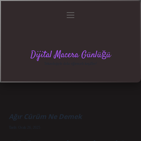
menüyü
Anasayfa
Gizlilik
Yasal
Hakkımızda
aç
Politikası
Uyarı
Dijital Macera Günlüğü
Teknolojiyle dolu eğlenceli keşifler!
Ağır Cürüm Ne Demek
Tarih: Ocak 26, 2025