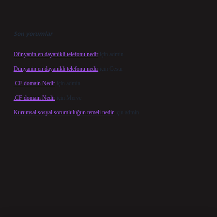
Son yorumlar
Dünyanin en dayanikli telefonu nedir
için
admin
Dünyanin en dayanikli telefonu nedir
için
Cesur
.CF domain Nedir
için
admin
.CF domain Nedir
için
Merve
Kurumsal sosyal sorumluluğun temeli nedir
için
admin