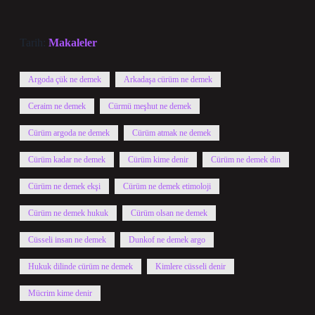
Tarih:
Makaleler
Argoda çük ne demek
Arkadaşa cürüm ne demek
Ceraim ne demek
Cürmü meşhut ne demek
Cürüm argoda ne demek
Cürüm atmak ne demek
Cürüm kadar ne demek
Cürüm kime denir
Cürüm ne demek din
Cürüm ne demek ekşi
Cürüm ne demek etimoloji
Cürüm ne demek hukuk
Cürüm olsan ne demek
Cüsseli insan ne demek
Dunkof ne demek argo
Hukuk dilinde cürüm ne demek
Kimlere cüsseli denir
Mücrim kime denir