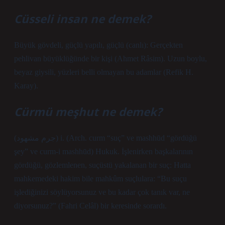
Cüsseli insan ne demek?
Büyük gövdeli, güçlü yapılı, güçlü (canlı): Gerçekten
pehlivan büyüklüğünde bir kişi (Ahmet Râsim). Uzun boylu,
beyaz giysili, yüzleri belli olmayan bu adamlar (Refik H.
Karay).
Cürmü meşhut ne demek?
(ﺟﺮﻡ ﻣﺸﻬﻮﺩ) i. (Arch. curm “suç” ve mashhūd “gördüğü
şey” ve curm-i mashhūd) Hukuk. İşlenirken başkalarının
gördüğü, gözlemlenen, suçüstü yakalanan bir suç: Hatta
mahkemedeki hakim bile mahkûm suçlulara: “Bu suçu
işlediğinizi söylüyorsunuz ve bu kadar çok tanık var, ne
diyorsunuz?” (Fahri Celâl) bir keresinde sorardı.