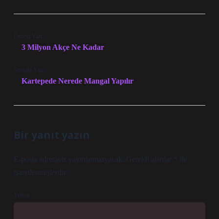
Önceki Yazı
3 Milyon Akçe Ne Kadar
Sonraki Yazı
Kartepede Nerede Mangal Yapılır
Bir yanıt yazın
E-posta adresiniz yayınlanmayacak.
Gerekli alanlar
*
ile
işaretlenmişlerdir
Yorum