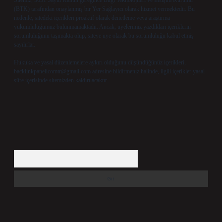
Sitemiz, 5651 Sayılı Kanun gereğince Bilgi Teknolojileri ve İletişim Kurumu
(BTK) tarafından onaylanmış bir Yer Sağlayıcı olarak hizmet vermektedir. Bu
nedenle, sitedeki içerikleri proaktif olarak denetleme veya araştırma
yükümlülüğümüz bulunmamaktadır. Ancak, üyelerimiz yazdıkları içeriklerin
sorumluluğunu taşımakta olup, siteye üye olarak bu sorumluluğu kabul etmiş
sayılırlar.
Hukuka ve yasal düzenlemelere aykırı olduğunu düşündüğünüz içerikleri,
backlinkpanelicomtr@gmail.com
adresine bildirmeniz halinde, ilgili içerikler yasal
süre içerisinde sitemizden kaldırılacaktır.
Arama