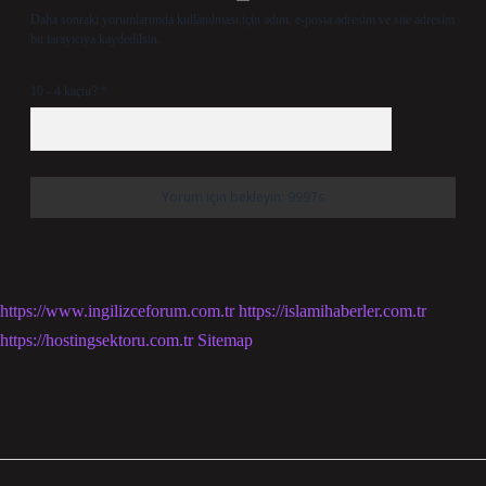
Daha sonraki yorumlarımda kullanılması için adım, e-posta adresim ve site adresim
bu tarayıcıya kaydedilsin.
10 - 4 kaçtır?
*
https://www.ingilizceforum.com.tr
https://islamihaberler.com.tr
https://hostingsektoru.com.tr
Sitemap