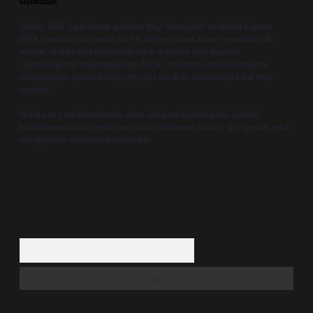
taşımazlar.
Sitemiz, 5651 Sayılı Kanun gereğince Bilgi Teknolojileri ve İletişim Kurumu
(BTK) tarafından onaylanmış bir Yer Sağlayıcı olarak hizmet vermektedir. Bu
nedenle, sitedeki içerikleri proaktif olarak denetleme veya araştırma
yükümlülüğümüz bulunmamaktadır. Ancak, üyelerimiz yazdıkları içeriklerin
sorumluluğunu taşımakta olup, siteye üye olarak bu sorumluluğu kabul etmiş
sayılırlar.
Hukuka ve yasal düzenlemelere aykırı olduğunu düşündüğünüz içerikleri,
backlinkpanelicomtr@gmail.com
adresine bildirmeniz halinde, ilgili içerikler yasal
süre içerisinde sitemizden kaldırılacaktır.
Arama