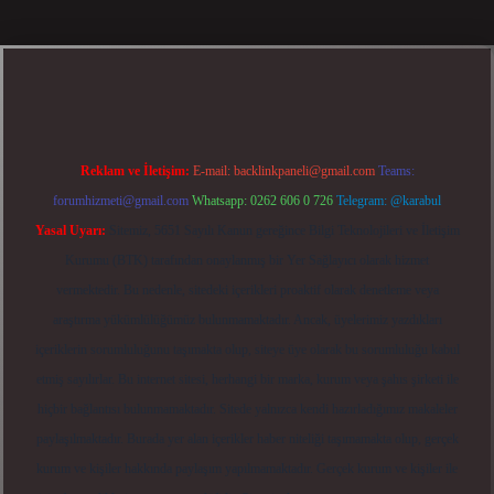
Reklam ve İletişim:
E-mail:
backlinkpaneli@gmail.com
Teams:
forumhizmeti@gmail.com
Whatsapp: 0262 606 0 726
Telegram: @karabul
Yasal Uyarı:
Sitemiz, 5651 Sayılı Kanun gereğince Bilgi Teknolojileri ve İletişim
Kurumu (BTK) tarafından onaylanmış bir Yer Sağlayıcı olarak hizmet
vermektedir. Bu nedenle, sitedeki içerikleri proaktif olarak denetleme veya
araştırma yükümlülüğümüz bulunmamaktadır. Ancak, üyelerimiz yazdıkları
içeriklerin sorumluluğunu taşımakta olup, siteye üye olarak bu sorumluluğu kabul
etmiş sayılırlar. Bu internet sitesi, herhangi bir marka, kurum veya şahıs şirketi ile
hiçbir bağlantısı bulunmamaktadır. Sitede yalnızca kendi hazırladığımız makaleler
paylaşılmaktadır. Burada yer alan içerikler haber niteliği taşımamakta olup, gerçek
kurum ve kişiler hakkında paylaşım yapılmamaktadır. Gerçek kurum ve kişiler ile