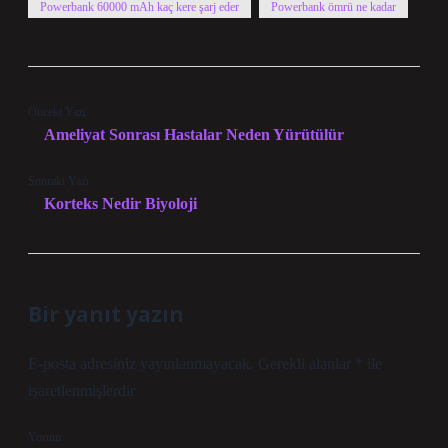
Powerbank 60000 mAh kaç kere şarj eder
Powerbank ömrü ne kadar
Önceki Yazı
Ameliyat Sonrası Hastalar Neden Yürütülür
Sonraki Yazı
Korteks Nedir Biyoloji
Bir yanıt yazın
E-posta adresiniz yayınlanmayacak.
Gerekli alanlar
*
ile
işaretlenmişlerdir
Yorum