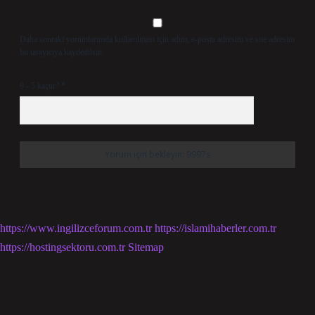
Daha sonraki yorumlarımda kullanılması için adım, e-posta adresim ve site adresim
bu tarayıcıya kaydedilsin.
9 - 5 kaçtır?
*
https://www.ingilizceforum.com.tr
https://islamihaberler.com.tr
https://hostingsektoru.com.tr
Sitemap