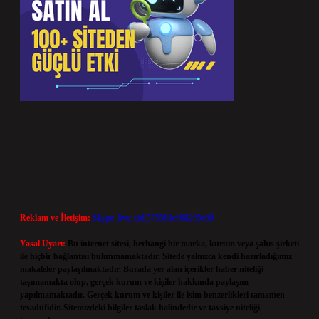
Reklam ve İletişim:
Skype: live:.cid.575569c608265c69
Yasal Uyarı:
Bu internet sitesi, herhangi bir marka, kurum veya şahıs şirketi
ile hiçbir bağlantısı bulunmamaktadır. Sitede yalnızca kendi hazırladığımız
makaleler paylaşılmaktadır. Burada yer alan içerikler haber niteliği
taşımamakta olup, gerçek kurum ve kişiler hakkında paylaşım
yapılmamaktadır. Gerçek kurum ve kişiler ile isim benzerlikleri tamamen
tesadüfidir. Sitemizdeki bilgiler taslak halindedir ve tavsiye niteliği