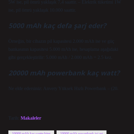
5W ise, pil ömrü yaklaşık 7,4 saattir. – Elektrik tüketimi 1W
ise, pil ömrü yaklaşık 10.000 saattir.
5000 mAh kaç defa şarj eder?
Örneğin, bir cihazın pil kapasitesi 2.000 mAh ise ve güç
bankasının kapasitesi 5.000 mAh ise, hesaplama aşağıdaki
gibi gerçekleştirilir: 5.000 mAh / 2.000 mAh = 2.5 kez.
20000 mAh powerbank kaç watt?
Ne elde edersiniz: Anvery Yüksek Hızlı Powerbank – (20.
Tarih:
Makaleler
10000 mAh kaç saatte biter
10000 mAh powerbank iyi mi