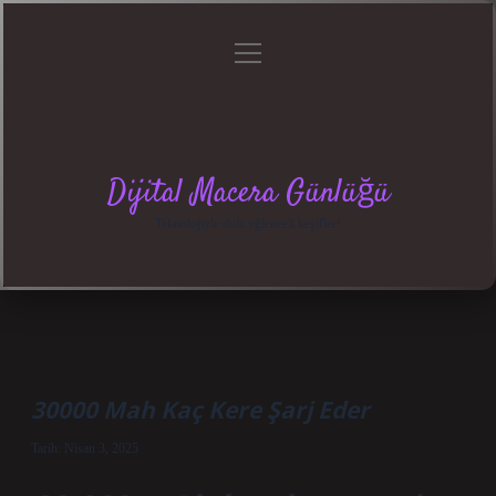
menüyü
Anasayfa
Gizlilik
Yasal
Hakkımızda
aç
Politikası
Uyarı
Dijital Macera Günlüğü
Teknolojiyle dolu eğlenceli keşifler!
30000 Mah Kaç Kere Şarj Eder
Tarih: Nisan 3, 2025