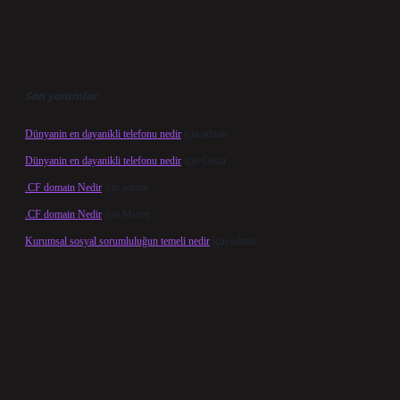
Son yorumlar
Dünyanin en dayanikli telefonu nedir
için
admin
Dünyanin en dayanikli telefonu nedir
için
Cesur
.CF domain Nedir
için
admin
.CF domain Nedir
için
Merve
Kurumsal sosyal sorumluluğun temeli nedir
için
admin