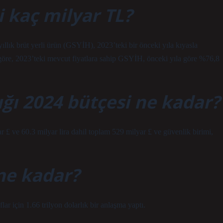
ri kaç milyar TL?
ıllık brüt yerli ürün (GSYİH), 2023’teki bir önceki yıla kıyasla
 göre, 2023’teki mevcut fiyatlara sahip GSYİH, önceki yıla göre %76,8
ğı 2024 bütçesi ne kadar?
r £ ve 60.3 milyar lira dahil toplam 529 milyar £ ve güvenlik birimi,
ne kadar?
r için 1.66 trilyon dolarlık bir anlaşma yaptı.