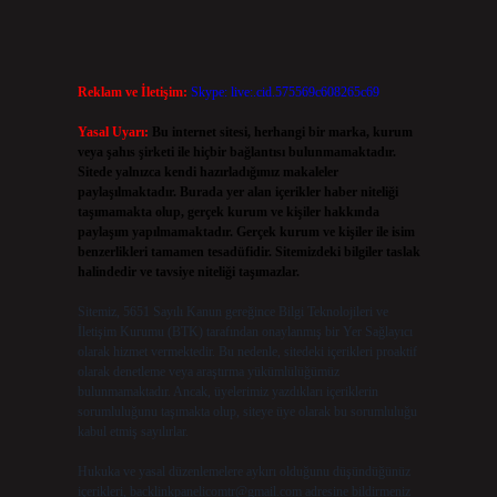
Reklam ve İletişim:
Skype: live:.cid.575569c608265c69
Yasal Uyarı:
Bu internet sitesi, herhangi bir marka, kurum
veya şahıs şirketi ile hiçbir bağlantısı bulunmamaktadır.
Sitede yalnızca kendi hazırladığımız makaleler
paylaşılmaktadır. Burada yer alan içerikler haber niteliği
taşımamakta olup, gerçek kurum ve kişiler hakkında
paylaşım yapılmamaktadır. Gerçek kurum ve kişiler ile isim
benzerlikleri tamamen tesadüfidir. Sitemizdeki bilgiler taslak
halindedir ve tavsiye niteliği taşımazlar.
Sitemiz, 5651 Sayılı Kanun gereğince Bilgi Teknolojileri ve
İletişim Kurumu (BTK) tarafından onaylanmış bir Yer Sağlayıcı
olarak hizmet vermektedir. Bu nedenle, sitedeki içerikleri proaktif
olarak denetleme veya araştırma yükümlülüğümüz
bulunmamaktadır. Ancak, üyelerimiz yazdıkları içeriklerin
sorumluluğunu taşımakta olup, siteye üye olarak bu sorumluluğu
kabul etmiş sayılırlar.
Hukuka ve yasal düzenlemelere aykırı olduğunu düşündüğünüz
içerikleri,
backlinkpanelicomtr@gmail.com
adresine bildirmeniz