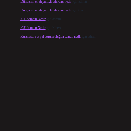
Dünyanin en dayanikli telefonu nedir
için
admin
Dünyanin en dayanikli telefonu nedir
için
Cesur
.CF domain Nedir
için
admin
.CF domain Nedir
için
Merve
Kurumsal sosyal sorumluluğun temeli nedir
için
admin