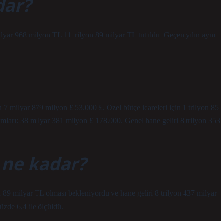
dar?
lyar 968 milyon TL 11 trilyon 89 milyar TL tutuldu. Geçen yılın aynı
n 7 milyar 879 milyon £ 53.000 £. Özel bütçe idareleri için 1 trilyon 85
ları: 38 milyar 381 milyon £ 178.000. Genel hane geliri 8 trilyon 353
i ne kadar?
89 milyar TL olması bekleniyordu ve hane geliri 8 trilyon 437 milyar
zde 6,4 ile ölçüldü.