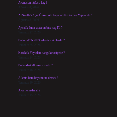
Avanosun nüfusu kaç ?
Ağustos 4, 2026
2024-2025 Açık Üniversite Kayıtları Ne Zaman Yapılacak ?
Ağustos 3, 2026
Ayvalık İzmir arası otobüs kaç TL ?
Temmuz 27, 2026
Ballon d’Or 2024 adayları kimlerdir ?
Temmuz 25, 2026
Karekök Yayınları hangi kırtasiyede ?
Temmuz 24, 2026
Polisorbat 20 zararlı mıdır ?
Temmuz 18, 2026
Ailenin kara koyunu ne demek ?
Temmuz 16, 2026
Avcı ne kadar al ?
Temmuz 15, 2026