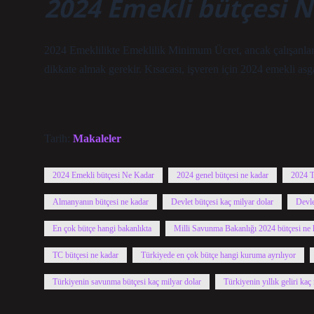
2024 Emekli bütçesi 
2024 Emeklilikte Emeklilik Minimum Ücret, ancak çalışanların
dikkate almak gerekir. Kısacası, işveren için 2024 emekli asga
Tarih:
Makaleler
2024 Emekli bütçesi Ne Kadar
2024 genel bütçesi ne kadar
2024 T
Almanyanın bütçesi ne kadar
Devlet bütçesi kaç milyar dolar
Devle
En çok bütçe hangi bakanlıkta
Milli Savunma Bakanlığı 2024 bütçesi ne 
TC bütçesi ne kadar
Türkiyede en çok bütçe hangi kuruma ayrılıyor
Türkiyenin savunma bütçesi kaç milyar dolar
Türkiyenin yıllık geliri kaç