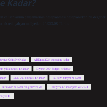
Ne Kadar?
 çalışanlarının çalışanlarının hesaplanması hesaplanırken bu değerleri
ri ücretli çalışan maliyetleri 24.953.08 TL’dir.
ürkiye Geliri Ne Kadar
ABDnin 2024 bütçesi ne kadar
tin yıllık bütçesi ne kadar
Diyanet 2024 bütçesi ne kadar
kadar
SGK 2024 bütçesi ne kadar
TC 2024 bütçesi ne kadar
Türkiyede ne kadar din görevlisi var
Türkiyede ne kadar para var 2024
 milyar TL