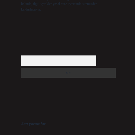
halinde, ilgili içerikler yasal süre içerisinde sitemizden
kaldırılacaktır.
Arama
Son yorumlar